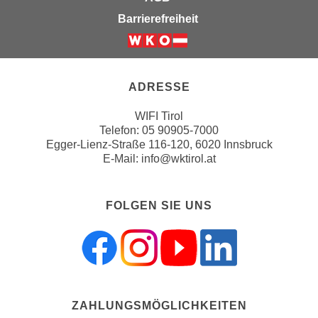
n
b
Barrierefreiheit
p
e
e
r
Weiter zur Website der Wirts
r
h
s
i
ADRESSE
o
n
n
a
WIFI Tirol
e
u
Telefon:
05 90905-7000
n
Egger-Lienz-Straße 116-120, 6020 Innsbruck
s
b
E-Mail:
info@wktirol.at
e
e
i
z
n
FOLGEN SIE UNS
o
e
g
a
e
n
n
g
e
e
n
n
ZAHLUNGSMÖGLICHKEITEN
D
e