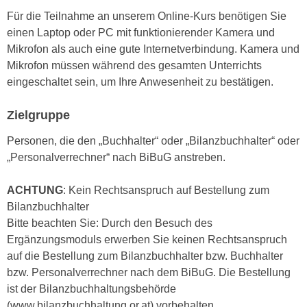
n
i
Für die Teilnahme an unserem Online-Kurs benötigen Sie
S
c
einen Laptop oder PC mit funktionierender Kamera und
i
h
Mikrofon als auch eine gute Internetverbindung. Kamera und
e
n
Mikrofon müssen während des gesamten Unterrichts
a
i
eingeschaltet sein, um Ihre Anwesenheit zu bestätigen.
u
c
f
Zielgruppe
h
„
t
A
Personen, die den „Buchhalter“ oder „Bilanzbuchhalter“ oder
d
l
„Personalverrechner“ nach BiBuG anstreben.
e
l
m
e
ACHTUNG
: Kein Rechtsanspruch auf Bestellung zum
D
a
Bilanzbuchhalter
a
k
Bitte beachten Sie: Durch den Besuch des
t
z
Ergänzungsmoduls erwerben Sie keinen Rechtsanspruch
e
e
auf die Bestellung zum Bilanzbuchhalter bzw. Buchhalter
n
p
bzw. Personalverrechner nach dem BiBuG. Die Bestellung
s
t
ist der Bilanzbuchhaltungsbehörde
c
i
(www.bilanzbuchhaltung.or.at) vorbehalten.