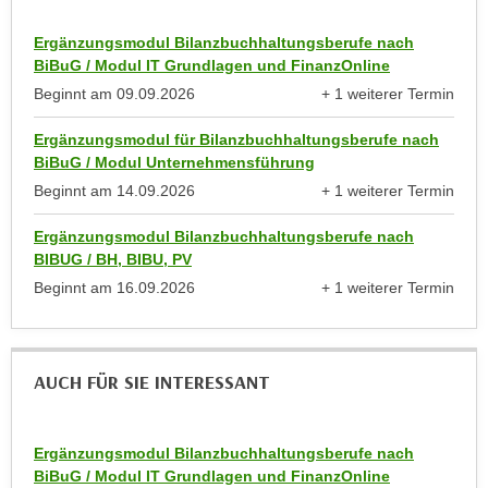
r
a
t
Ergänzungsmodul Bilanzbuchhaltungsberufe nach
b
e
BiBuG / Modul IT Grundlagen und FinanzOnline
e
C
Beginnt am
09.09.2026
+ 1 weiterer Termin
n
o
anzeigen
.
o
Ergänzungsmodul für Bilanzbuchhaltungsberufe nach
W
BiBuG / Modul Unternehmensführung
k
e
i
Beginnt am
14.09.2026
+ 1 weiterer Termin
n
anzeigen
e
n
Ergänzungsmodul Bilanzbuchhaltungsberufe nach
s
BIBUG / BH, BIBU, PV
S
z
i
Beginnt am
16.09.2026
+ 1 weiterer Termin
u
anzeigen
e
A
d
n
e
a
AUCH FÜR SIE INTERESSANT
r
l
C
y
o
s
Ergänzungsmodul Bilanzbuchhaltungsberufe nach
o
BiBuG / Modul IT Grundlagen und FinanzOnline
e