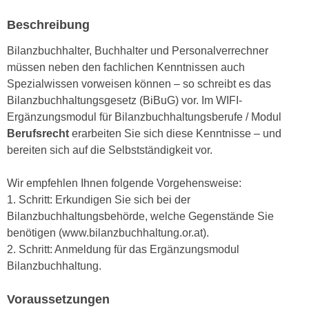
e
e
Beschreibung
n
n
e
o
Bilanzbuchhalter, Buchhalter und Personalverrechner
i
t
müssen neben den fachlichen Kenntnissen auch
n
w
Spezialwissen vorweisen können – so schreibt es das
s
e
Bilanzbuchhaltungsgesetz (BiBuG) vor. Im WIFI-
e
n
Ergänzungsmodul für Bilanzbuchhaltungsberufe / Modul
t
d
Berufsrecht
erarbeiten Sie sich diese Kenntnisse – und
z
i
bereiten sich auf die Selbstständigkeit vor.
e
g
n
s
Wir empfehlen Ihnen folgende Vorgehensweise:
,
i
1. Schritt: Erkundigen Sie sich bei der
w
n
Bilanzbuchhaltungsbehörde, welche Gegenstände Sie
e
d
benötigen (www.bilanzbuchhaltung.or.at).
l
.
2. Schritt: Anmeldung für das Ergänzungsmodul
c
W
Bilanzbuchhaltung.
h
e
e
n
Voraussetzungen
s