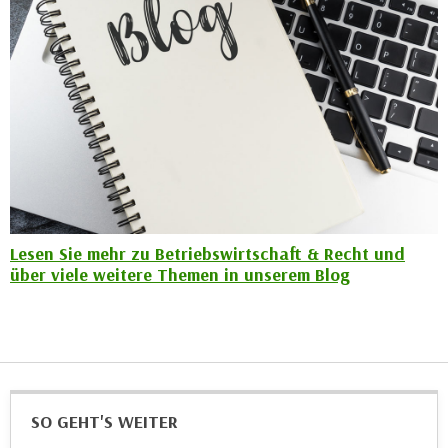
n
d
E
e
U
n
-
w
U
i
S
r
A
z
u
i
n
e
t
l
Lesen Sie mehr zu Betriebswirtschaft & Recht und
e
o
über viele weitere Themen in unserem Blog
r
r
w
i
o
e
r
n
f
t
e
i
SO GEHT'S WEITER
n
e
h