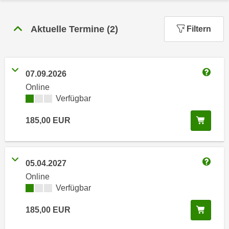
n
h
u
C
r
Aktuelle Termine
(
2
)
Filtern
o
C
o
o
k
o
i
07.09.2026
k
Weitere
e
Online
i
s
Kursverfügbarkeit:
Verfügbar
e
v
s
In de
185,00
EUR
o
,
n
d
U
i
S
e
05.04.2027
Weitere
-
f
Online
a
ü
Kursverfügbarkeit:
Verfügbar
m
r
e
In de
185,00
EUR
d
r
i