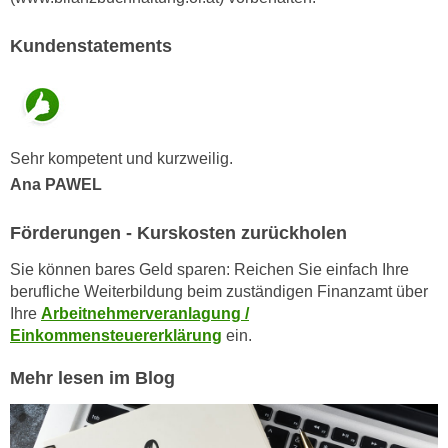
h
e
u
r
Kundenstatements
t
e
z
n
a
“
b
k
k
Sehr kompetent und kurzweilig.
l
o
i
Ana PAWEL
m
c
m
k
Förderungen - Kurskosten zurückholen
e
e
Sie können bares Geld sparen: Reichen Sie einfach Ihre
n
n
berufliche Weiterbildung beim zuständigen Finanzamt über
z
,
Ihre
Arbeitnehmerveranlagung /
w
v
Einkommensteuererklärung
ein.
i
e
s
r
Mehr lesen im Blog
c
w
h
e
e
n