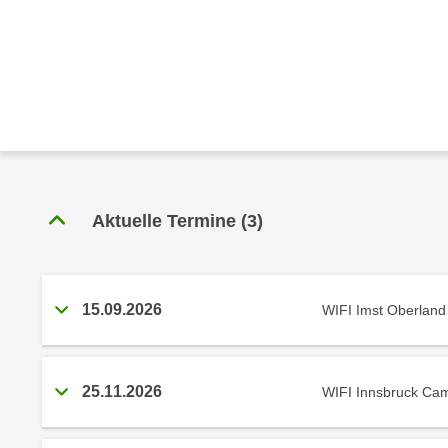
r
c
n
h
u
C
r
o
C
o
o
k
o
i
k
e
i
s
e
Aktuelle Termine
(
3
)
v
s
o
,
n
d
U
15.09.2026
WIFI Imst Oberland
i
S
e
-
f
a
ü
25.11.2026
WIFI Innsbruck Ca
m
r
e
d