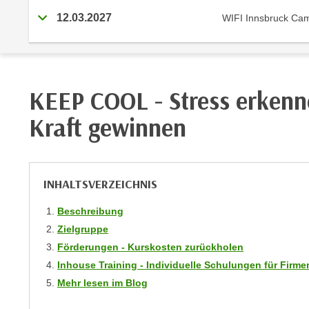
r
i
12.03.2027
WIFI Innsbruck Ca
i
e
k
F
a
u
n
n
i
k
KEEP COOL - Stress erkenn
s
t
c
Kraft gewinnen
i
h
o
e
n
n
d
INHALTSVERZEICHNIS
U
e
n
r
Beschreibung
t
W
Zielgruppe
e
e
Förderungen - Kurskosten zurückholen
r
b
Inhouse Training - Individuelle Schulungen für Fir
n
s
Mehr lesen im Blog
e
e
h
i