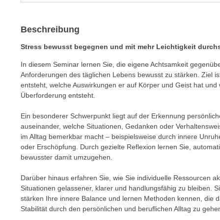
m
t
e
e
Beschreibung
n
n
e
o
Stress bewusst begegnen und mit mehr Leichtigkeit durc
i
t
n
In diesem Seminar lernen Sie, die eigene Achtsamkeit gegenübe
w
Anforderungen des täglichen Lebens bewusst zu stärken. Ziel is
s
e
entsteht, welche Auswirkungen er auf Körper und Geist hat und
e
n
Überforderung entsteht.
t
d
z
i
Ein besonderer Schwerpunkt liegt auf der Erkennung persönliche
e
auseinander, welche Situationen, Gedanken oder Verhaltensweis
g
n
im Alltag bemerkbar macht – beispielsweise durch innere Unruh
s
,
oder Erschöpfung. Durch gezielte Reflexion lernen Sie, automa
i
bewusster damit umzugehen.
w
n
e
d
Darüber hinaus erfahren Sie, wie Sie individuelle Ressourcen a
l
.
Situationen gelassener, klarer und handlungsfähig zu bleiben. S
c
W
stärken Ihre innere Balance und lernen Methoden kennen, die da
h
Stabilität durch den persönlichen und beruflichen Alltag zu gehe
e
e