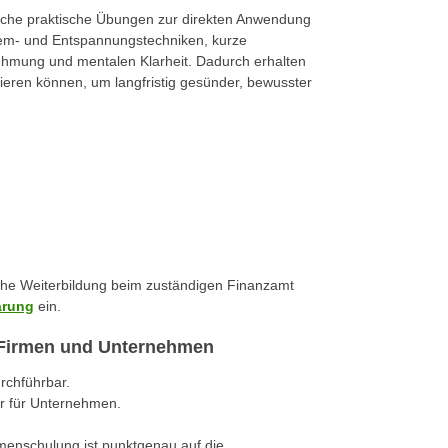
reiche praktische Übungen zur direkten Anwendung
tem- und Entspannungstechniken, kurze
hmung und mentalen Klarheit. Dadurch erhalten
grieren können, um langfristig gesünder, bewusster
iche Weiterbildung beim zuständigen Finanzamt
ärung
ein.
r Firmen und Unternehmen
urchführbar.
r für Unternehmen.
rmenschulung ist punktgenau auf die