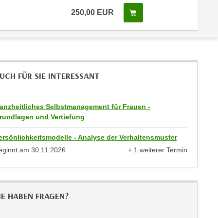
250,00
EUR
In den Warenkorb legen
 Anmeldestatus "Verfügbar"
UCH FÜR SIE INTERESSANT
anzheitliches Selbstmanagement für Frauen -
rundlagen und Vertiefung
ersönlichkeitsmodelle - Analyse der Verhaltensmuster
eginnt am
30.11.2026
+ 1 weiterer Termin
anzeigen
IE HABEN FRAGEN?