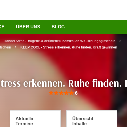
CE
ÜBER UNS
BLOG
Handel Arznei/Drogerie-/Parfümerie/Chemikalien WK-Bildungsgutschein
tschein
KEEP COOL - Stress erkennen. Ruhe finden. Kraft gewinnen
tress erkennen. Ruhe finden. 
Bewertung: Anzahl 6, Durchschnittliche Be
6
Aktuelle
Übersicht
Termine
Inhalte