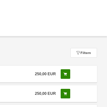
Filtern
250,00
EUR
In den Warenkorb legen
 Anmeldestatus "Verfügbar"
250,00
EUR
In den Warenkorb legen
 Anmeldestatus "Verfügbar"