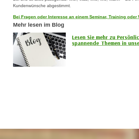
c
i
Kundenwünsche abgestimmt.
h
e
u
Bei Fragen oder Interesse an einem Seminar, Training oder 
r
t
Mehr lesen im Blog
e
z
n
Lesen Sie mehr zu Persönli
a
“
spannende Themen in unse
b
k
k
l
o
i
m
c
m
k
e
e
n
n
z
,
w
v
i
e
s
r
c
w
h
e