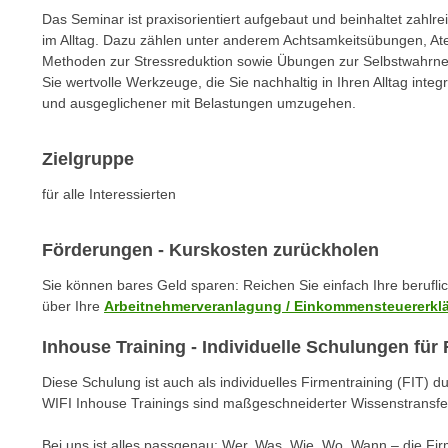
n
s
Das Seminar ist praxisorientiert aufgebaut und beinhaltet zahl
n
im Alltag. Dazu zählen unter anderem Achtsamkeitsübungen, A
i
S
Methoden zur Stressreduktion sowie Übungen zur Selbstwahrne
c
i
Sie wertvolle Werkzeuge, die Sie nachhaltig in Ihren Alltag inte
h
e
und ausgeglichener mit Belastungen umzugehen.
n
a
i
u
Zielgruppe
c
f
h
für alle Interessierten
„
t
A
d
l
Förderungen - Kurskosten zurückholen
e
l
m
Sie können bares Geld sparen: Reichen Sie einfach Ihre berufl
e
über Ihre
Arbeitnehmerveranlagung / Einkommensteuererkl
D
a
a
k
Inhouse Training - Individuelle Schulungen fü
t
z
e
Diese Schulung ist auch als individuelles Firmentraining (FIT) d
e
n
WIFI Inhouse Trainings sind maßgeschneiderter Wissenstransfe
p
s
t
Bei uns ist alles passgenau: Wer, Was, Wie, Wo, Wann – die Fi