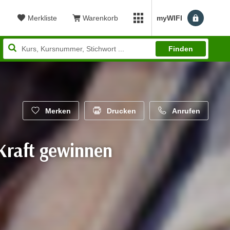
Merkliste
Warenkorb
myWIFI
Benutzerm
myWIFI Apps öffnen
Finden
Merken
Drucken
Anrufen
Kraft gewinnen
wertung: 5,00