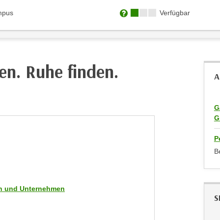
Kursverfügbarkeit:
mpus
Verfügbar
Weitere Informationen zum
en. Ruhe finden.
A
G
G
P
B
men und Unternehmen
S