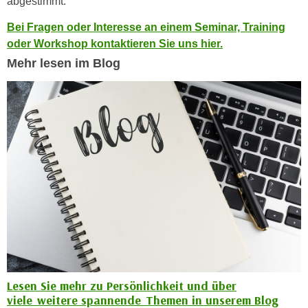
abgestimmt.
n
d
E
Bei Fragen oder Interesse an einem Seminar, Training
e
U
oder Workshop kontaktieren Sie uns hier.
n
-
Mehr lesen im Blog
w
U
i
S
r
A
z
u
i
n
e
t
l
e
o
r
r
w
i
o
e
r
n
f
t
e
i
Lesen Sie mehr zu Persönlichkeit und über
n
e
viele weitere spannende Themen in unserem Blog
h