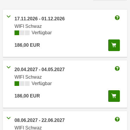
n
h
u
C
r
17.11.2026
-
01.12.2026
o
C
Weitere
WIFI Schwaz
o
o
Kursverfügbarkeit:
Verfügbar
k
o
i
k
In de
186,00
EUR
e
i
s
e
v
s
o
20.04.2027
-
04.05.2027
,
Weitere
n
WIFI Schwaz
d
U
Kursverfügbarkeit:
Verfügbar
i
S
e
In de
186,00
EUR
-
f
a
ü
m
r
e
08.06.2027
-
22.06.2027
d
Weitere
r
i
WIFI Schwaz