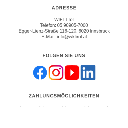
u
d
ADRESSE
z
i
e
WIFI Tirol
e
i
Telefon:
05 90905-7000
C
g
Egger-Lienz-Straße 116-120, 6020 Innsbruck
o
e
E-Mail:
info@wktirol.at
o
n
k
.
i
FOLGEN SIE UNS
U
e
m
s
I
e
h
r
n
h
e
o
ZAHLUNGSMÖGLICHKEITEN
n
b
d
e
a
n
r
e
ü