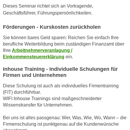
h
e
Dieses Seminar richtet sich an Vortragende,
u
r
Geschäftsführer, Führungspersönlichkeiten.
t
e
z
n
Förderungen - Kurskosten zurückholen
a
“
b
Sie können bares Geld sparen: Reichen Sie einfach Ihre
k
k
berufliche Weiterbildung beim zuständigen Finanzamt über
l
Ihre
Arbeitnehmerveranlagung /
o
i
Einkommensteuererklärung
ein.
m
c
m
k
Inhouse Training - Individuelle Schulungen für
e
e
Firmen und Unternehmen
n
n
z
Diese Schulung ist auch als individuelles Firmentraining
,
(FIT) durchführbar.
w
v
WIFI Inhouse Trainings sind maßgeschneiderter
i
e
Wissenstransfer für Unternehmen.
s
r
c
w
Bei uns ist alles passgenau: Wer, Was, Wie, Wo, Wann – die
h
e
Firmenschulung ist punktgenau auf die Kundenwünsche
e
n