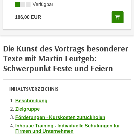
i
Kursverfügbarkeit:
Verfügbar
e
k
F
a
In de
186,00
EUR
u
n
n
i
k
s
t
c
Die Kunst des Vortrags besonderer
i
h
o
Texte mit Martin Leutgeb:
e
n
Schwerpunkt Feste und Feiern
n
d
U
e
n
r
INHALTSVERZEICHNIS
t
W
e
e
Beschreibung
r
b
Zielgruppe
n
s
e
Förderungen - Kurskosten zurückholen
e
h
Inhouse Training - Individuelle Schulungen für
i
Firmen und Unternehmen
m
t