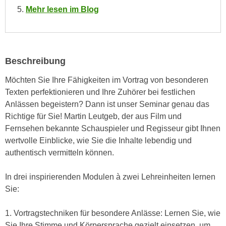
e
Mehr lesen im Blog
e
n
n
e
o
i
t
n
w
Beschreibung
s
e
Möchten Sie Ihre Fähigkeiten im Vortrag von besonderen
e
n
Texten perfektionieren und Ihre Zuhörer bei festlichen
t
d
Anlässen begeistern? Dann ist unser Seminar genau das
z
i
Richtige für Sie! Martin Leutgeb, der aus Film und
e
g
Fernsehen bekannte Schauspieler und Regisseur gibt Ihnen
n
s
wertvolle Einblicke, wie Sie die Inhalte lebendig und
,
i
authentisch vermitteln können.
w
n
e
d
In drei inspirierenden Modulen à zwei Lehreinheiten lernen
l
.
Sie:
c
W
h
e
1. Vortragstechniken für besondere Anlässe: Lernen Sie, wie
e
n
Sie Ihre Stimme und Körpersprache gezielt einsetzen, um
s