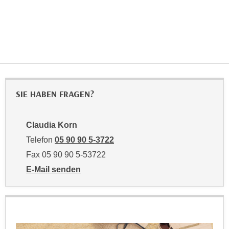
r
a
t
b
e
e
C
n
o
.
o
W
k
e
i
SIE HABEN FRAGEN?
n
e
n
s
S
Claudia Korn
z
i
u
Telefon
05 90 90 5-3722
e
A
Fax 05 90 90 5-53722
d
n
E-Mail senden
e
a
an Claudia Korn: mailto:claudia.korn@wktirol.at
r
l
C
y
o
s
o
e