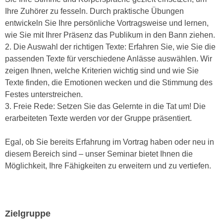
n
Ihre Zuhörer zu fesseln. Durch praktische Übungen
i
S
entwickeln Sie Ihre persönliche Vortragsweise und lernen,
c
i
wie Sie mit Ihrer Präsenz das Publikum in den Bann ziehen.
h
e
2. Die Auswahl der richtigen Texte: Erfahren Sie, wie Sie die
n
a
passenden Texte für verschiedene Anlässe auswählen. Wir
i
u
zeigen Ihnen, welche Kriterien wichtig sind und wie Sie
c
f
Texte finden, die Emotionen wecken und die Stimmung des
h
„
Festes unterstreichen.
t
A
3. Freie Rede: Setzen Sie das Gelernte in die Tat um! Die
d
l
erarbeiteten Texte werden vor der Gruppe präsentiert.
e
l
m
e
Egal, ob Sie bereits Erfahrung im Vortrag haben oder neu in
D
a
diesem Bereich sind – unser Seminar bietet Ihnen die
a
k
Möglichkeit, Ihre Fähigkeiten zu erweitern und zu vertiefen.
t
z
e
e
n
p
s
t
Zielgruppe
c
i