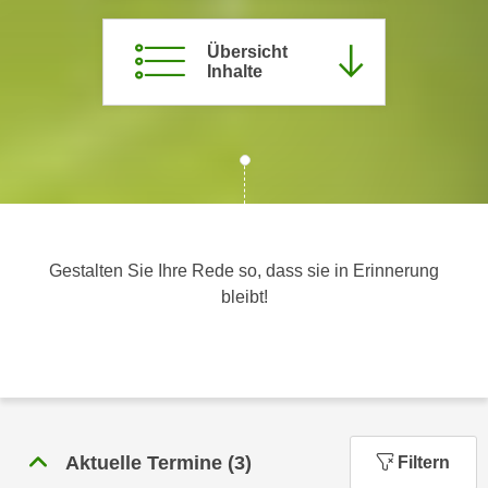
c
i
h
m
Übersicht
t
Inhalte
m
e
u
n
n
S
g
i
v
e
e
,
r
d
w
Gestalten Sie Ihre Rede so, dass sie in Erinnerung
a
e
bleibt!
s
n
s
d
w
e
i
n
r
w
a
i
u
Aktuelle Termine
(
3
)
Filtern
r
c