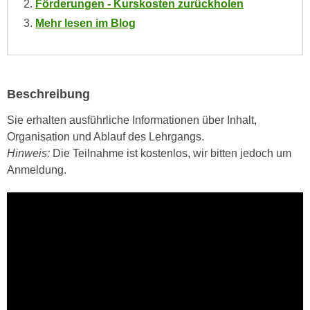
Förderungen - Kurskosten zurückholen
i
e
k
Mehr lesen im Blog
F
a
u
n
n
i
k
s
Beschreibung
t
c
i
Sie erhalten ausführliche Informationen über Inhalt,
h
o
Organisation und Ablauf des Lehrgangs.
e
n
Hinweis:
Die Teilnahme ist kostenlos, wir bitten jedoch um
n
d
Anmeldung.
U
e
n
r
t
W
e
e
r
b
n
s
e
e
h
i
m
t