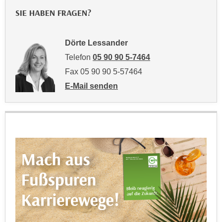
h
e
SIE HABEN FRAGEN?
u
r
t
e
z
Dörte Lessander
n
a
“
Telefon
05 90 90 5-7464
b
k
Fax 05 90 90 5-57464
k
l
E-Mail senden
o
i
an Dörte Lessander: mailto:doerte.lessan
m
c
m
k
e
e
n
n
z
,
w
v
i
e
s
r
c
w
h
e
e
n