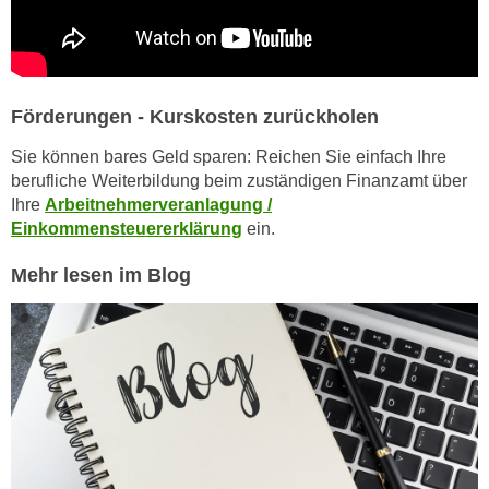
e
e
n
n
e
o
i
t
Förderungen - Kurskosten zurückholen
n
w
s
e
Sie können bares Geld sparen: Reichen Sie einfach Ihre
e
berufliche Weiterbildung beim zuständigen Finanzamt über
n
t
Ihre
Arbeitnehmerveranlagung /
d
z
Einkommensteuererklärung
ein.
i
e
g
Mehr lesen im Blog
n
s
,
i
w
n
e
d
l
.
c
W
h
e
e
n
s