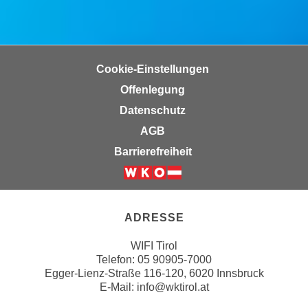
r
a
t
b
e
e
C
n
Cookie-Einstellungen
o
.
o
Offenlegung
W
k
Datenschutz
e
i
n
AGB
e
n
Barrierefreiheit
s
S
z
i
Weiter zur Website der Wirts
u
e
A
d
ADRESSE
n
e
a
WIFI Tirol
r
l
Telefon:
05 90905-7000
C
y
Egger-Lienz-Straße 116-120, 6020 Innsbruck
o
s
E-Mail:
info@wktirol.at
o
e