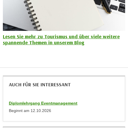
n
i
S
c
i
h
e
n
a
i
Lesen Sie mehr zu Tourismus und über viele weitere
u
c
spannende Themen in unserem Blog
f
h
„
t
A
d
l
e
l
m
e
D
AUCH FÜR SIE INTERESSANT
a
a
k
t
z
e
Diplomlehrgang Eventmanagement
e
n
Beginnt am
12.10.2026
p
s
t
c
i