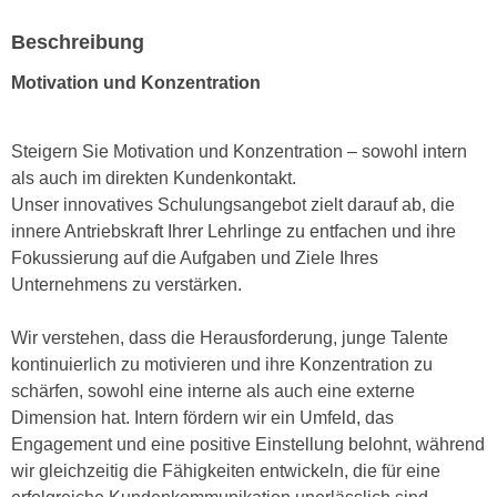
e
e
Beschreibung
n
n
e
o
Motivation und Konzentration
i
t
n
w
s
Steigern Sie Motivation und Konzentration – sowohl intern
e
e
als auch im direkten Kundenkontakt.
n
t
Unser innovatives Schulungsangebot zielt darauf ab, die
d
z
innere Antriebskraft Ihrer Lehrlinge zu entfachen und ihre
i
e
Fokussierung auf die Aufgaben und Ziele Ihres
g
n
Unternehmens zu verstärken.
s
,
i
w
Wir verstehen, dass die Herausforderung, junge Talente
n
e
kontinuierlich zu motivieren und ihre Konzentration zu
d
l
schärfen, sowohl eine interne als auch eine externe
.
c
Dimension hat. Intern fördern wir ein Umfeld, das
W
h
Engagement und eine positive Einstellung belohnt, während
e
e
wir gleichzeitig die Fähigkeiten entwickeln, die für eine
n
s