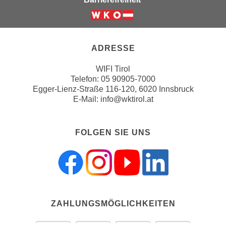
u
d
z
i
Weiter zur Website der Wirts
e
e
i
C
ADRESSE
g
o
e
WIFI Tirol
o
n
Telefon:
05 90905-7000
k
.
Egger-Lienz-Straße 116-120, 6020 Innsbruck
i
E-Mail:
info@wktirol.at
U
e
m
s
I
FOLGEN SIE UNS
e
h
r
n
h
e
o
n
b
d
e
a
ZAHLUNGSMÖGLICHKEITEN
n
r
e
ü