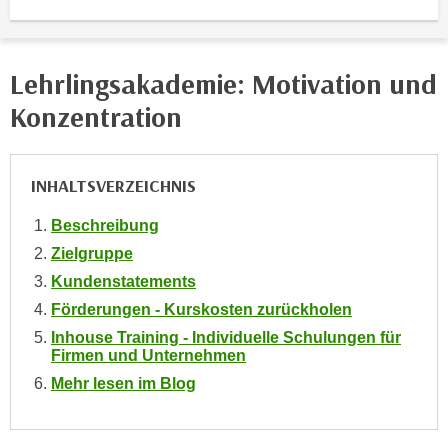
i
e
k
F
a
u
Lehrlingsakademie: Motivation und
n
n
i
Konzentration
k
s
t
c
i
h
o
INHALTSVERZEICHNIS
e
n
n
Beschreibung
d
U
Zielgruppe
e
n
r
Kundenstatements
t
W
Förderungen - Kurskosten zurückholen
e
e
Inhouse Training - Individuelle Schulungen für
r
b
Firmen und Unternehmen
n
s
Mehr lesen im Blog
e
e
h
i
m
t