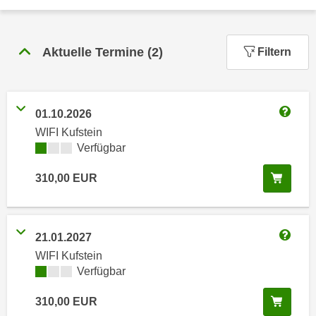
n
h
u
C
r
o
Aktuelle Termine
(
2
)
Filtern
C
o
o
k
o
i
k
01.10.2026
e
i
Weitere
WIFI Kufstein
s
e
Kursverfügbarkeit:
Verfügbar
v
s
o
,
In de
310,00
EUR
n
d
U
i
S
e
-
21.01.2027
f
Weitere
a
WIFI Kufstein
ü
m
Kursverfügbarkeit:
Verfügbar
r
e
d
In de
310,00
EUR
r
i