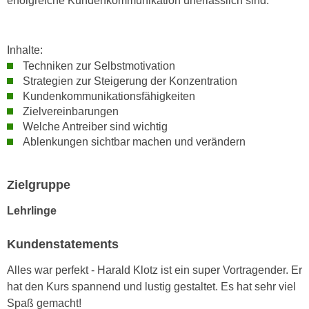
erfolgreiche Kundenkommunikation unerlässlich sind.
n
i
S
c
i
h
Inhalte:
e
n
Techniken zur Selbstmotivation
a
Strategien zur Steigerung der Konzentration
i
u
Kundenkommunikationsfähigkeiten
c
f
Zielvereinbarungen
h
„
Welche Antreiber sind wichtig
t
A
Ablenkungen sichtbar machen und verändern
d
l
e
l
m
Zielgruppe
e
D
a
Lehrlinge
a
k
t
z
Kundenstatements
e
e
n
p
Alles war perfekt - Harald Klotz ist ein super Vortragender. Er
s
t
hat den Kurs spannend und lustig gestaltet. Es hat sehr viel
c
i
Spaß gemacht!