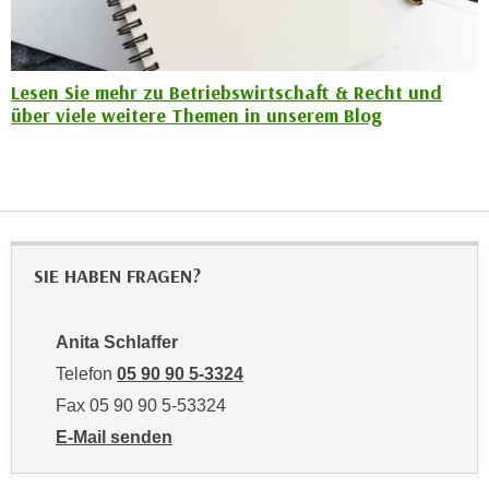
r
a
t
b
e
e
C
Lesen Sie mehr zu Betriebswirtschaft & Recht und
n
o
über viele weitere Themen in unserem Blog
.
o
W
k
e
i
n
e
n
s
S
z
SIE HABEN FRAGEN?
i
u
e
A
d
Anita Schlaffer
n
e
Telefon
05 90 90 5-3324
a
r
l
Fax 05 90 90 5-53324
C
y
E-Mail senden
o
s
an Anita Schlaffer: mailto:anita.schlaffer@wktirol.at
o
e