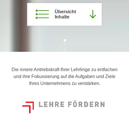
c
i
h
Übersicht
m
Inhalte
t
m
e
u
n
n
S
g
i
v
e
e
,
r
d
w
Die innere Antriebskraft Ihrer Lehrlinge zu entfachen
a
e
und ihre Fokussierung auf die Aufgaben und Ziele
s
n
Ihres Unternehmens zu verstärken.
s
d
w
e
i
n
r
w
a
i
u
r
c