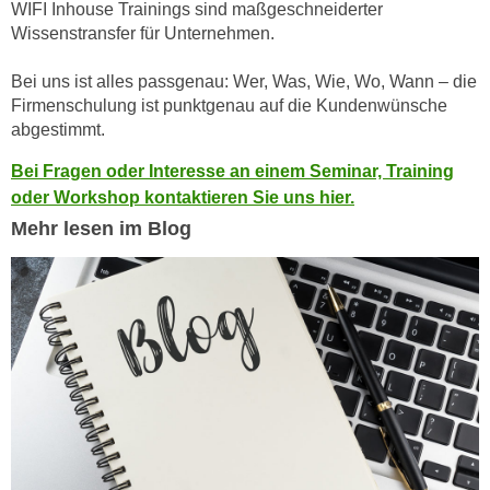
WIFI Inhouse Trainings sind maßgeschneiderter
n
d
Wissenstransfer für Unternehmen.
E
e
U
n
Bei uns ist alles passgenau: Wer, Was, Wie, Wo, Wann – die
-
w
Firmenschulung ist punktgenau auf die Kundenwünsche
U
abgestimmt.
i
S
r
Bei Fragen oder Interesse an einem Seminar, Training
A
z
oder Workshop kontaktieren Sie uns hier.
u
i
n
Mehr lesen im Blog
e
t
l
e
o
r
r
w
i
o
e
r
n
f
t
e
i
n
e
h