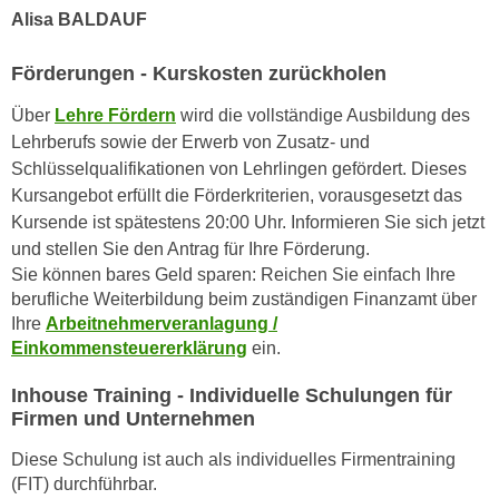
h
e
Alisa BALDAUF
u
r
t
e
Förderungen - Kurskosten zurückholen
z
n
a
Über
Lehre Fördern
wird die vollständige Ausbildung des
“
b
Lehrberufs sowie der Erwerb von Zusatz- und
k
k
Schlüsselqualifikationen von Lehrlingen gefördert. Dieses
l
o
Kursangebot erfüllt die Förderkriterien, vorausgesetzt das
i
m
Kursende ist spätestens 20:00 Uhr. Informieren Sie sich jetzt
c
m
und stellen Sie den Antrag für Ihre Förderung.
k
Sie können bares Geld sparen: Reichen Sie einfach Ihre
e
e
berufliche Weiterbildung beim zuständigen Finanzamt über
n
n
Ihre
Arbeitnehmerveranlagung /
z
,
Einkommensteuererklärung
ein.
w
v
i
e
Inhouse Training - Individuelle Schulungen für
s
Firmen und Unternehmen
r
c
w
Diese Schulung ist auch als individuelles Firmentraining
h
e
(FIT) durchführbar.
e
n