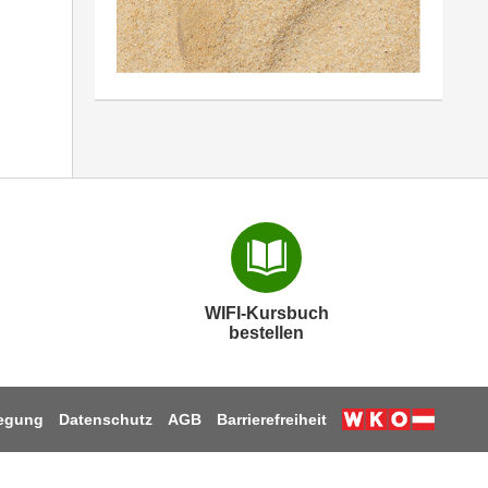
WIFI-Kursbuch
bestellen
legung
Datenschutz
AGB
Barrierefreiheit
Weiter zur W