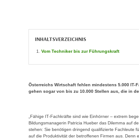
r
c
n
h
u
C
r
o
C
o
o
INHALTSVERZEICHNIS
k
o
i
Vom Techniker bis zur Führungskraft
k
e
i
s
e
v
s
o
,
Österreichs Wirtschaft fehlen mindestens 5.000 IT-
n
d
gehen sogar von bis zu 10.000 Stellen aus, die in 
U
i
S
e
-
f
„Fähige IT-Fachkräfte sind wie Einhörner – extrem begeh
a
ü
Bildungsmanagerin Patricia Hueber das Dilemma auf de
m
r
stehen: Sie benötigen dringend qualifizierte Fachleute für
e
d
auf die Produktivität der betroffenen Firmen aus. Denn 