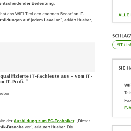
n entscheidender Bedeutung
.
r hat das WIFI Tirol den enormen Bedarf an IT-
ALLE
rbildungen auf jedem Level
an“, erklärt Hueber,
SCHLA
#IT / I
SIE 
qualifizierte IT-Fachleute aus – vom IT-
um IT-Profi.
WIF
Tel
Hueber
Fax
E-M
an 
lte der
Ausbildung zum PC-Techniker
. „Dieser
hnik-Branche
vor“, erläutert Hueber. Die