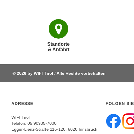
c
i
h
e
u
r
t
e
z
n
a
“
b
Standorte
k
& Anfahrt
k
l
o
i
m
c
m
© 2026 by WIFI Tirol / Alle Rechte vorbehalten
k
e
e
n
n
z
,
w
v
ADRESSE
FOLGEN SIE
i
e
s
WIFI Tirol
r
c
Telefon:
05 90905-7000
w
Egger-Lienz-Straße 116-120, 6020 Innsbruck
h
e