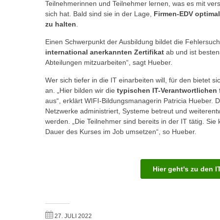
Teilnehmerinnen und Teilnehmer lernen, was es mit ve
m
t
sich hat. Bald sind sie in der Lage,
Firmen-EDV optimal
e
e
zu halten
.
n
n
e
Einen Schwerpunkt der Ausbildung bildet die Fehlersuch
o
international anerkannten Zertifikat
ab und ist besten
i
t
Abteilungen mitzuarbeiten“, sagt Hueber.
n
w
s
e
Wer sich tiefer in die IT einarbeiten will, für den bietet s
e
an. „Hier bilden wir die
typischen IT-Verantwortlichen 
n
t
aus“, erklärt WIFI-Bildungsmanagerin Patricia Hueber. 
d
Netzwerke administriert, Systeme betreut und weitere
z
i
werden. „Die Teilnehmer sind bereits in der IT tätig. Si
e
g
Dauer des Kurses im Job umsetzen“, so Hueber.
n
s
,
i
w
n
Hier geht's zu den 
e
d
l
.
c
W
h
e
27. JULI 2022
e