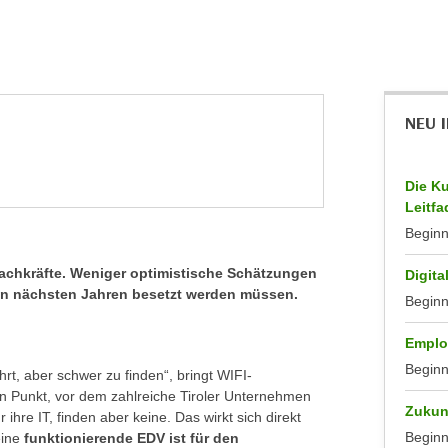
NEU 
Die Ku
Leitfa
Begin
Fachkräfte. Weniger optimistische Schätzungen
Digita
den nächsten Jahren besetzt werden müssen.
Begin
Emplo
Begin
rt, aber schwer zu finden“, bringt WIFI-
n Punkt, vor dem zahlreiche Tiroler Unternehmen
Zukunf
 ihre IT, finden aber keine. Das wirkt sich direkt
Begin
eine
funktionierende EDV ist für den