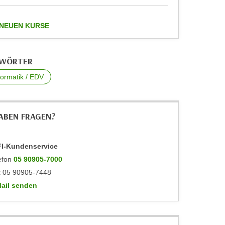
anzeigen
 NEUEN KURSE
GWÖRTER
nformatik / EDV
HABEN FRAGEN?
I-Kundenservice
efon
05 90905-7000
 05 90905-7448
ail senden
WIFI-Kundenservice: mailto:info@wktirol.at