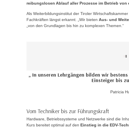
r
i
reibungslosen Ablauf aller Prozesse im Betrieb vo
i
e
Als Weiterbildungsinstitut der Tiroler Wirtschaftskamme
k
F
Fachkräften längst erkannt. „Wir bieten
Aus- und Weite
a
u
„von den Grundlagen bis hin zu komplexen Themen.“
n
n
i
k
s
t
c
i
h
o
e
n
n
d
In unseren Lehrgängen bilden wir bestens 
U
e
Einsteiger bis z
n
r
t
Patricia 
W
e
e
r
b
Vom Techniker bis zur Führungskraft
n
s
e
Hardware, Betriebssysteme und Netzwerke sind die Inha
e
Kurs bereitet optimal auf den
Einstieg in die EDV-Tec
h
i