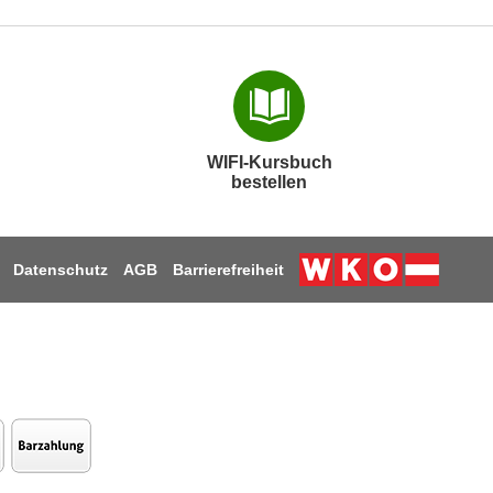
WIFI-Kursbuch
bestellen
Datenschutz
AGB
Barrierefreiheit
Weiter zur Webs