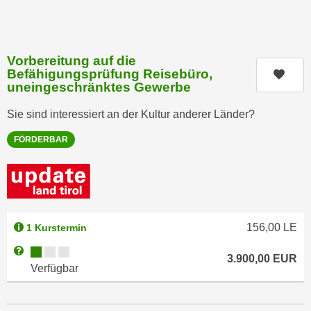
a
h
t
m
e
e
Vorbereitung auf die
n
O
Befähigungsprüfung Reisebüro,
Kurs
a
n
uneingeschränktes Gewerbe
u
l
c
Sie sind interessiert an der Kultur anderer Länder?
i
h
n
FÖRDERBAR
a
e
n
-
U
J
n
o
t
u
e
156,00
LE
1 Kurstermin
r
r
n
Kursverfügbarkeit:
Weitere Informationen zum Anmeldestatus "Verfügbar"
3.900,00
EUR
n
e
Verfügbar
e
y
h
z
m