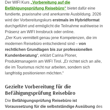
n
Der WIFI Kurs
„Vorbereitung auf die
h
u
Befähigungsprüfung Reisebüro“
bietet dafür eine
C
r
fundierte, praxisnahe und anerkannte Ausbildung. 2026
o
C
wird der Vorbereitungskurs
erstmals im Hybridformat
o
o
durchgeführt und ermöglicht die Teilnahme wahlweise in
k
o
Präsenz am WIFI Innsbruck oder online.
i
k
„Der Kurs vermittelt genau jene Kompetenzen, die im
e
i
modernen Reisebüro entscheidend sind –
von
s
e
rechtlichen Grundlagen bis zur professionellen
v
s
Kundenberatung
“, erklärt Carina Ploner,
o
,
Produktmanagerin am WIFI Tirol. „Er richtet sich an alle,
n
d
die im Tourismus nicht nur arbeiten, sondern sich
U
i
langfristig positionieren möchten.“
S
e
-
f
Gezielte Vorbereitung für die
a
ü
Befähigungsprüfung Reisebüro
m
r
e
Die
Befähigungsprüfung Reisebüro ist
d
r
Voraussetzung für die selbstständige Ausübung
des
i