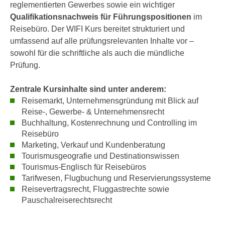
i
reglementierten Gewerbes sowie ein wichtiger
e
k
Qualifikationsnachweis für Führungspositionen
im
F
a
Reisebüro. Der WIFI Kurs bereitet strukturiert und
u
n
umfassend auf alle prüfungsrelevanten Inhalte vor –
n
i
sowohl für die schriftliche als auch die mündliche
k
s
Prüfung.
t
c
i
h
Zentrale Kursinhalte sind unter anderem:
o
e
Reisemarkt, Unternehmensgründung mit Blick auf
n
Reise-, Gewerbe- & Unternehmensrecht
n
d
Buchhaltung, Kostenrechnung und Controlling im
U
e
Reisebüro
n
r
Marketing, Verkauf und Kundenberatung
t
W
Tourismusgeografie und Destinationswissen
e
e
Tourismus-Englisch für Reisebüros
r
b
Tarifwesen, Flugbuchung und Reservierungssysteme
n
s
Reisevertragsrecht, Fluggastrechte sowie
e
Pauschalreiserechtsrecht
e
h
i
m
t