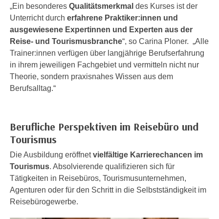
„Ein besonderes
Qualitätsmerkmal
des Kurses ist der
e
e
Unterricht durch
erfahrene Praktiker:innen und
n
n
ausgewiesene Expertinnen und Experten aus der
e
o
Reise- und Tourismusbranche
“, so Carina Ploner. „Alle
i
t
Trainer:innen verfügen über langjährige Berufserfahrung
n
w
in ihrem jeweiligen Fachgebiet und vermitteln nicht nur
s
e
Theorie, sondern praxisnahes Wissen aus dem
e
n
Berufsalltag.“
t
d
z
i
e
g
Berufliche Perspektiven im Reisebüro und
n
s
,
Tourismus
i
w
n
Die Ausbildung eröffnet
vielfältige Karrierechancen im
e
d
Tourismus
. Absolvierende qualifizieren sich für
l
.
Tätigkeiten in Reisebüros, Tourismusunternehmen,
c
W
Agenturen oder für den Schritt in die Selbstständigkeit im
h
e
Reisebürogewerbe.
e
n
s