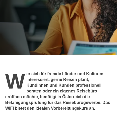
c
i
h
m
t
m
e
u
n
n
S
g
i
v
e
e
,
r
d
w
a
e
W
s
er sich für fremde Länder und Kulturen
n
s
interessiert, gerne Reisen plant,
d
Kundinnen und Kunden professionell
w
e
beraten oder ein eigenes Reisebüro
i
n
eröffnen möchte, benötigt in Österreich die
r
w
Befähigungsprüfung für das Reisebürogewerbe. Das
a
i
WIFI bietet den idealen Vorbereitungskurs an.
u
r
c