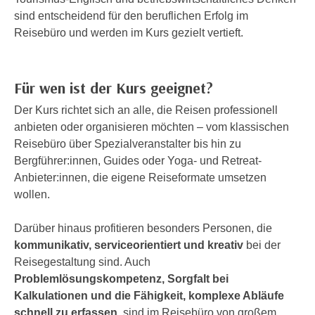
n
sind entscheidend für den beruflichen Erfolg im
d
E
Reisebüro und werden im Kurs gezielt vertieft.
e
U
n
-
w
U
i
Für wen ist der Kurs geeignet?
S
r
Der Kurs richtet sich an alle, die Reisen professionell
A
z
anbieten oder organisieren möchten – vom klassischen
u
i
Reisebüro über Spezialveranstalter bis hin zu
n
e
Bergführer:innen, Guides oder Yoga- und Retreat-
t
l
Anbieter:innen, die eigene Reiseformate umsetzen
e
o
wollen.
r
r
w
i
Darüber hinaus profitieren besonders Personen, die
o
e
kommunikativ, serviceorientiert und kreativ
bei der
r
n
Reisegestaltung sind. Auch
f
t
Problemlösungskompetenz, Sorgfalt bei
e
i
Kalkulationen und die Fähigkeit, komplexe Abläufe
n
e
schnell zu erfassen
, sind im Reisebüro von großem
h