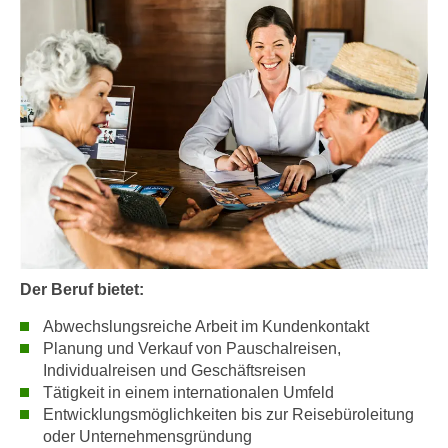
n
i
S
c
i
h
e
n
a
i
u
c
f
h
„
t
A
d
l
e
l
m
e
D
Der Beruf bietet:
a
a
k
Abwechslungsreiche Arbeit im Kundenkontakt
t
z
Planung und Verkauf von Pauschalreisen,
e
e
Individualreisen und Geschäftsreisen
n
p
Tätigkeit in einem internationalen Umfeld
s
Entwicklungsmöglichkeiten bis zur Reisebüroleitung
t
c
oder Unternehmensgründung
i