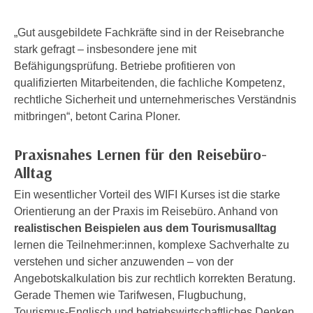
h
e
u
r
„Gut ausgebildete Fachkräfte sind in der Reisebranche
t
e
stark gefragt – insbesondere jene mit
z
n
Befähigungsprüfung. Betriebe profitieren von
a
“
qualifizierten Mitarbeitenden, die fachliche Kompetenz,
b
k
rechtliche Sicherheit und unternehmerisches Verständnis
k
l
mitbringen“, betont Carina Ploner.
o
i
m
c
Praxisnahes Lernen für den Reisebüro-
m
k
Alltag
e
e
n
Ein wesentlicher Vorteil des WIFI Kurses ist die starke
n
z
Orientierung an der Praxis im Reisebüro. Anhand von
,
w
realistischen Beispielen aus dem Tourismusalltag
v
i
lernen die Teilnehmer:innen, komplexe Sachverhalte zu
e
s
verstehen und sicher anzuwenden – von der
r
c
Angebotskalkulation bis zur rechtlich korrekten Beratung.
w
h
Gerade Themen wie Tarifwesen, Flugbuchung,
e
e
Tourismus-Englisch und betriebswirtschaftliches Denken
n