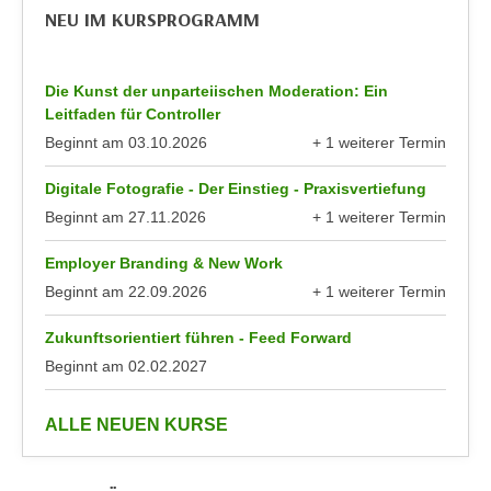
k
z
NEU IM KURSPROGRAMM
i
w
e
e
-
Die Kunst der unparteiischen Moderation: Ein
c
S
Leitfaden für Controller
k
e
Beginnt am
03.10.2026
+ 1 weiterer Termin
e
anzeigen
t
n
Digitale Fotografie - Der Einstieg - Praxisvertiefung
z
u
Beginnt am
27.11.2026
+ 1 weiterer Termin
u
n
anzeigen
n
d
Employer Branding & New Work
g
u
Beginnt am
22.09.2026
+ 1 weiterer Termin
z
m
anzeigen
u
f
Zukunftsorientiert führen - Feed Forward
s
ü
Beginnt am
02.02.2027
t
r
i
S
anzeigen
ALLE NEUEN KURSE
m
i
m
e
e
r