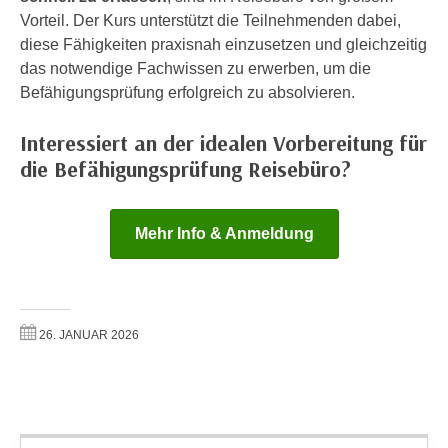
r
Vorteil. Der Kurs unterstützt die Teilnehmenden dabei,
a
t
diese Fähigkeiten praxisnah einzusetzen und gleichzeitig
b
e
das notwendige Fachwissen zu erwerben, um die
e
C
Befähigungsprüfung erfolgreich zu absolvieren.
n
o
.
o
Interessiert an der idealen Vorbereitung für
W
k
die Befähigungsprüfung Reisebüro?
e
i
n
e
n
s
Mehr Info & Anmeldung
S
z
i
u
e
A
d
n
e
26. JANUAR 2026
a
r
l
C
y
o
s
o
e