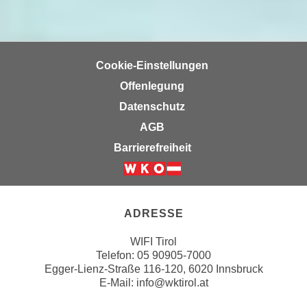
n
e
,
l
g
e
e
v
Cookie-Einstellungen
l
a
Offenlegung
a
n
Datenschutz
n
t
g
AGB
e
e
I
Barrierefreiheit
n
n
I
h
Weiter zur Website der Wirts
h
a
r
l
ADRESSE
e
t
d
WIFI Tirol
e
Telefon:
05 90905-7000
u
a
Egger-Lienz-Straße 116-120, 6020 Innsbruck
r
n
E-Mail:
info@wktirol.at
c
z
h