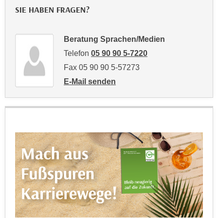
r
SIE HABEN FRAGEN?
a
t
b
e
e
C
Beratung Sprachen/Medien
n
o
Telefon
05 90 90 5-7220
.
o
Fax 05 90 90 5-57273
W
k
e
E-Mail senden
i
an Beratung Sprachen/Medien: mailto:wei
n
e
n
s
S
z
i
u
e
A
d
n
e
a
r
l
C
y
o
s
o
e