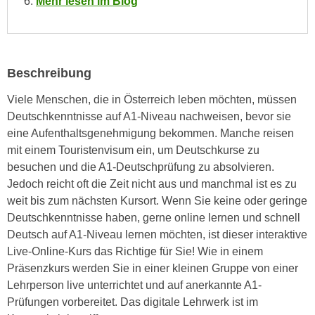
Mehr lesen im Blog
i
e
k
F
a
u
n
n
Beschreibung
i
k
s
t
Viele Menschen, die in Österreich leben möchten, müssen
c
i
Deutschkenntnisse auf A1-Niveau nachweisen, bevor sie
h
o
eine Aufenthaltsgenehmigung bekommen. Manche reisen
e
n
mit einem Touristenvisum ein, um Deutschkurse zu
n
d
besuchen und die A1-Deutschprüfung zu absolvieren.
U
e
Jedoch reicht oft die Zeit nicht aus und manchmal ist es zu
n
r
weit bis zum nächsten Kursort. Wenn Sie keine oder geringe
t
W
Deutschkenntnisse haben, gerne online lernen und schnell
e
e
Deutsch auf A1-Niveau lernen möchten, ist dieser interaktive
r
b
Live-Online-Kurs das Richtige für Sie! Wie in einem
n
s
Präsenzkurs werden Sie in einer kleinen Gruppe von einer
e
e
Lehrperson live unterrichtet und auf anerkannte A1-
h
i
Prüfungen vorbereitet. Das digitale Lehrwerk ist im
m
t