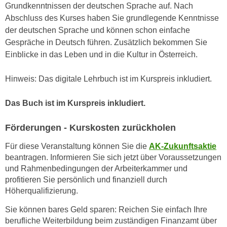
n
Grundkenntnissen der deutschen Sprache auf. Nach
i
S
Abschluss des Kurses haben Sie grundlegende Kenntnisse
c
i
der deutschen Sprache und können schon einfache
h
e
Gespräche in Deutsch führen. Zusätzlich bekommen Sie
n
a
Einblicke in das Leben und in die Kultur in Österreich.
i
u
c
f
Hinweis: Das digitale Lehrbuch ist im Kurspreis inkludiert.
h
„
t
A
Das Buch ist im Kurspreis inkludiert.
d
l
e
l
Förderungen - Kurskosten zurückholen
m
e
D
Für diese Veranstaltung können Sie die
AK-Zukunftsaktie
a
beantragen. Informieren Sie sich jetzt über Voraussetzungen
a
k
und Rahmenbedingungen der Arbeiterkammer und
t
z
profitieren Sie persönlich und finanziell durch
e
e
Höherqualifizierung.
n
p
s
Sie können bares Geld sparen: Reichen Sie einfach Ihre
t
c
berufliche Weiterbildung beim zuständigen Finanzamt über
i