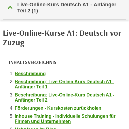
n
Live-Online-Kurs Deutsch A1 - Anfänger
h
u
Teil 2
(1)
C
r
o
C
o
o
Live-Online-Kurse A1: Deutsch vor
k
o
Zuzug
i
k
e
i
s
e
INHALTSVERZEICHNIS
v
s
o
,
Beschreibung
n
d
Beschreibung: Live-Online-Kurs Deutsch A1 -
U
i
Anfänger Teil 1
S
e
Beschreibung: Live-Online-Kurs Deutsch A1 -
-
f
Anfänger Teil 2
a
ü
Förderungen - Kurskosten zurückholen
m
r
Inhouse Training - Individuelle Schulungen für
e
d
Firmen und Unternehmen
r
i