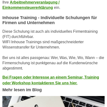
h
Ihre
Arbeitnehmerveranlagung /
e
u
Einkommensteuererklärung
ein.
r
t
e
Inhouse Training - Individuelle Schulungen für
z
n
Firmen und Unternehmen
a
“
b
Diese Schulung ist auch als individuelles Firmentraining
k
k
(FIT) durchführbar.
l
o
WIFI Inhouse Trainings sind maßgeschneiderter
i
Wissenstransfer für Unternehmen.
m
c
m
k
Bei uns ist alles passgenau: Wer, Was, Wie, Wo, Wann – die
e
e
Firmenschulung ist punktgenau auf die Kundenwünsche
n
n
abgestimmt.
z
,
w
Bei Fragen oder Interesse an einem Seminar, Training
v
i
oder Workshop kontaktieren Sie uns hier.
e
s
Mehr lesen im Blog
r
c
w
h
e
e
n