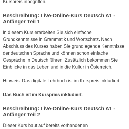
Kurspreis inbegriffen.
e
e
n
n
Beschreibung: Live-Online-Kurs Deutsch A1 -
e
o
Anfänger Teil 1
i
t
n
In diesem Kurs erarbeiten Sie sich einfache
w
s
Grundkenntnisse in Grammatik und Wortschatz. Nach
e
e
Abschluss des Kurses haben Sie grundlegende Kenntnisse
n
t
der deutschen Sprache und können schon einfache
d
z
Gespräche in Deutsch führen. Zusätzlich bekommen Sie
i
e
Einblicke in das Leben und in die Kultur in Österreich.
g
n
s
,
Hinweis: Das digitale Lehrbuch ist im Kurspreis inkludiert.
i
w
n
e
Das Buch ist im Kurspreis inkludiert.
d
l
.
c
Beschreibung: Live-Online-Kurs Deutsch A1 -
W
Anfänger Teil 2
h
e
e
n
Dieser Kurs baut auf bereits vorhandenen
s