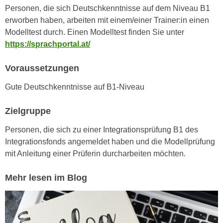
n
Personen, die sich Deutschkenntnisse auf dem Niveau B1
i
S
erworben haben, arbeiten mit einem/einer Trainer:in einen
c
i
Modelltest durch. Einen Modelltest finden Sie unter
h
e
https://sprachportal.at/
n
a
i
u
Voraussetzungen
c
f
h
Gute Deutschkenntnisse auf B1-Niveau
„
t
A
d
Zielgruppe
l
e
l
Personen, die sich zu einer Integrationsprüfung B1 des
m
e
Integrationsfonds angemeldet haben und die Modellprüfung
D
a
mit Anleitung einer Prüferin durcharbeiten möchten.
a
k
t
z
Mehr lesen im Blog
e
e
n
p
s
t
c
i