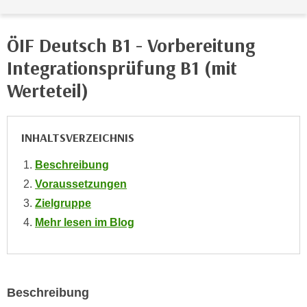
e
e
n
n
ÖIF Deutsch B1 - Vorbereitung
e
o
i
Integrationsprüfung B1 (mit
t
n
w
Werteteil)
s
e
e
n
t
d
INHALTSVERZEICHNIS
z
i
e
g
Beschreibung
n
s
Voraussetzungen
,
i
Zielgruppe
w
n
Mehr lesen im Blog
e
d
l
.
c
W
h
e
e
Beschreibung
n
s