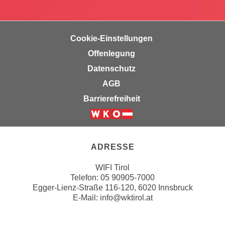
k
z
i
w
e
e
Cookie-Einstellungen
-
c
S
Offenlegung
k
e
e
Datenschutz
t
n
AGB
z
u
Barrierefreiheit
u
n
n
d
Weiter zur Website der Wirts
g
u
z
m
ADRESSE
u
f
s
ü
WIFI Tirol
t
r
Telefon:
05 90905-7000
i
Egger-Lienz-Straße 116-120, 6020 Innsbruck
S
m
E-Mail:
info@wktirol.at
i
m
e
e
r