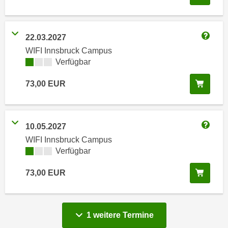
i
e
k
F
a
u
22.03.2027
n
n
Weitere
WIFI Innsbruck Campus
i
k
Kursverfügbarkeit:
Verfügbar
s
t
c
i
In de
73,00
EUR
h
o
e
n
n
d
U
10.05.2027
e
Weitere
n
WIFI Innsbruck Campus
r
t
Kursverfügbarkeit:
Verfügbar
W
e
e
In de
73,00
EUR
r
b
n
s
e
e
h
vergange
1 weitere
Termine
i
m
t