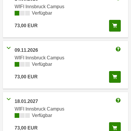
n
Weitere
WIFI Innsbruck Campus
h
u
Kursverfügbarkeit:
Verfügbar
C
r
o
C
In de
73,00
EUR
o
o
k
o
i
k
e
09.11.2026
i
Weitere
s
WIFI Innsbruck Campus
e
v
Kursverfügbarkeit:
Verfügbar
s
o
,
In de
73,00
EUR
n
d
U
i
S
e
-
f
18.01.2027
a
Weitere
ü
WIFI Innsbruck Campus
m
r
Kursverfügbarkeit:
Verfügbar
e
d
r
In de
73,00
EUR
i