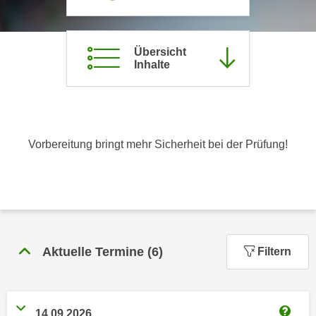
c
i
h
m
t
m
Übersicht
e
Inhalte
u
n
n
S
g
i
v
e
e
Vorbereitung bringt mehr Sicherheit bei der Prüfung!
,
r
d
w
a
e
s
n
s
d
w
e
i
Aktuelle Termine
(
6
)
Filtern
n
r
w
a
i
u
r
14.09.2026
c