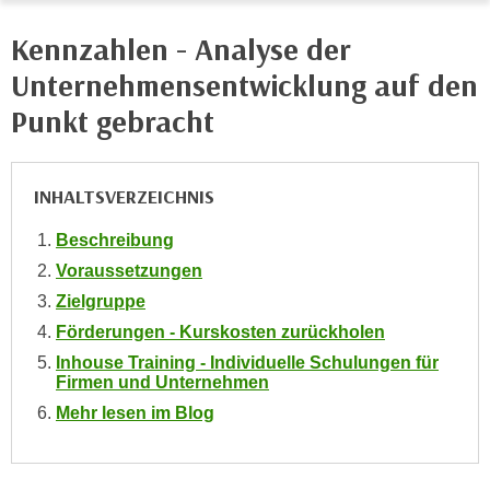
i
e
k
Kennzahlen - Analyse der
F
a
u
Unternehmensentwicklung auf den
n
n
i
Punkt gebracht
k
s
t
c
i
h
INHALTSVERZEICHNIS
o
e
n
Beschreibung
n
d
U
Voraussetzungen
e
n
Zielgruppe
r
t
W
Förderungen - Kurskosten zurückholen
e
e
Inhouse Training - Individuelle Schulungen für
r
Firmen und Unternehmen
b
n
s
Mehr lesen im Blog
e
e
h
i
m
t