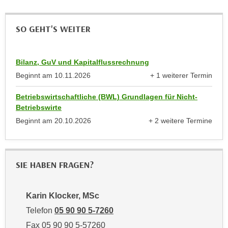
r
a
t
b
SO GEHT'S WEITER
e
e
C
n
o
.
Bilanz, GuV und Kapitalflussrechnung
o
W
Beginnt am
10.11.2026
+ 1 weiterer Termin
k
e
anzeigen
i
Betriebswirtschaftliche (BWL) Grundlagen für Nicht-
n
e
Betriebswirte
n
s
Beginnt am
20.10.2026
+ 2 weitere Termine
S
z
anzeigen
i
u
e
A
d
n
SIE HABEN FRAGEN?
e
a
r
l
C
Karin Klocker, MSc
y
o
Telefon
05 90 90 5-7260
s
o
e
Fax 05 90 90 5-57260