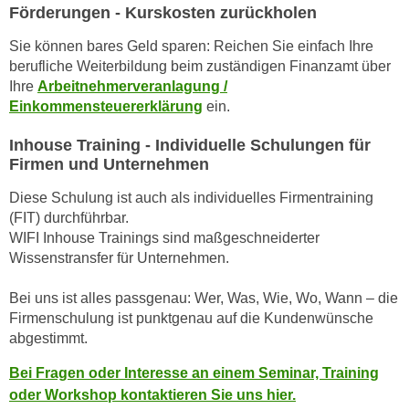
h
Förderungen - Kurskosten zurückholen
e
u
r
Sie können bares Geld sparen: Reichen Sie einfach Ihre
t
e
berufliche Weiterbildung beim zuständigen Finanzamt über
z
n
Ihre
Arbeitnehmerveranlagung /
a
“
Einkommensteuererklärung
ein.
b
k
k
Inhouse Training - Individuelle Schulungen für
l
o
Firmen und Unternehmen
i
m
c
Diese Schulung ist auch als individuelles Firmentraining
m
k
(FIT) durchführbar.
e
e
WIFI Inhouse Trainings sind maßgeschneiderter
n
n
Wissenstransfer für Unternehmen.
z
,
w
Bei uns ist alles passgenau: Wer, Was, Wie, Wo, Wann – die
v
i
Firmenschulung ist punktgenau auf die Kundenwünsche
e
s
abgestimmt.
r
c
w
Bei Fragen oder Interesse an einem Seminar, Training
h
e
oder Workshop kontaktieren Sie uns hier.
e
n