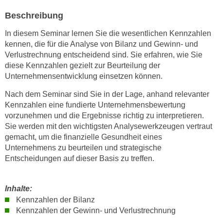
e
e
Beschreibung
n
n
e
In diesem Seminar lernen Sie die wesentlichen Kennzahlen
o
i
kennen, die für die Analyse von Bilanz und Gewinn- und
t
n
Verlustrechnung entscheidend sind. Sie erfahren, wie Sie
w
diese Kennzahlen gezielt zur Beurteilung der
s
e
Unternehmensentwicklung einsetzen können.
e
n
t
d
Nach dem Seminar sind Sie in der Lage, anhand relevanter
z
i
Kennzahlen eine fundierte Unternehmensbewertung
e
vorzunehmen und die Ergebnisse richtig zu interpretieren.
g
n
Sie werden mit den wichtigsten Analysewerkzeugen vertraut
s
,
gemacht, um die finanzielle Gesundheit eines
i
w
Unternehmens zu beurteilen und strategische
n
Entscheidungen auf dieser Basis zu treffen.
e
d
l
.
c
W
Inhalte:
h
e
Kennzahlen der Bilanz
e
n
Kennzahlen der Gewinn- und Verlustrechnung
s