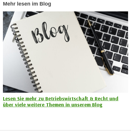
Mehr lesen im Blog
n
d
E
e
U
n
-
w
U
i
S
r
A
z
u
i
n
e
t
l
e
o
r
r
w
i
o
Lesen Sie mehr zu Betriebswirtschaft & Recht und
e
r
über viele weitere Themen in unserem Blog
n
f
t
e
i
n
e
h