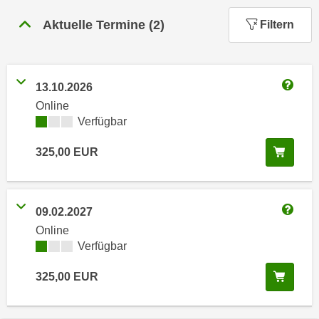
n
h
u
Aktuelle Termine
(
2
)
Filtern
C
r
o
C
o
o
k
13.10.2026
o
Weitere
i
Online
k
e
Kursverfügbarkeit:
Verfügbar
i
s
e
In de
325,00
EUR
v
s
o
,
n
d
U
i
09.02.2027
S
Weitere
e
Online
-
f
Kursverfügbarkeit:
Verfügbar
a
ü
m
In de
325,00
EUR
r
e
d
r
i