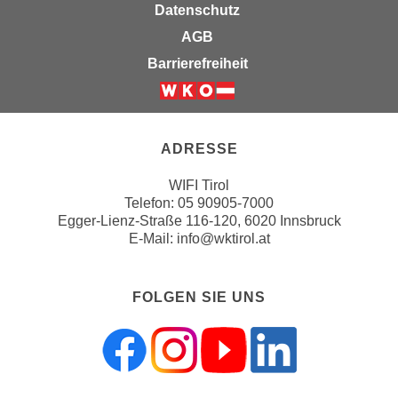
u
Datenschutz
d
z
AGB
i
e
e
Barrierefreiheit
i
C
g
o
Weiter zur Website der Wirts
e
o
n
k
ADRESSE
.
i
U
WIFI Tirol
e
m
Telefon:
05 90905-7000
s
I
Egger-Lienz-Straße 116-120, 6020 Innsbruck
e
E-Mail:
info@wktirol.at
h
r
n
h
e
FOLGEN SIE UNS
o
n
b
d
e
a
n
r
e
ü