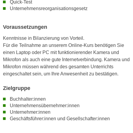
Quick-Test
n
i
Unternehmensreorganisationsgesetz
S
c
i
h
e
Voraussetzungen
n
a
i
u
Kenntnisse in Bilanzierung von Vorteil.
c
f
Für die Teilnahme an unserem Online-Kurs benötigen Sie
h
„
einen Laptop oder PC mit funktionierender Kamera und
t
A
Mikrofon als auch eine gute Internetverbindung. Kamera und
d
l
Mikrofon müssen während des gesamten Unterrichts
e
l
eingeschaltet sein, um Ihre Anwesenheit zu bestätigen.
m
e
D
a
Zielgruppe
a
k
Buchhalter:innen
t
z
Unternehmensübernehmer:innen
e
e
Unternehmer:innen
n
p
Geschäftsführer:innen und Gesellschafter:innen
s
t
c
i