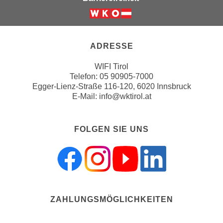
u
d
z
Weiter zur Website der Wirts
i
e
e
i
ADRESSE
C
g
o
e
WIFI Tirol
o
n
Telefon:
05 90905-7000
k
Egger-Lienz-Straße 116-120, 6020 Innsbruck
.
i
E-Mail:
info@wktirol.at
U
e
m
s
I
FOLGEN SIE UNS
e
h
r
n
h
e
o
n
b
d
e
a
ZAHLUNGSMÖGLICHKEITEN
n
r
e
ü