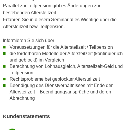
e
Parallel zur Teilpension gibt es Änderungen zur
e
n
bestehenden Altersteilzeit.
n
e
Erfahren Sie in diesem Seminar alles Wichtige über die
o
i
Altersteilzeit bzw. Teilpension.
t
n
w
s
Informieren Sie sich über
e
e
Voraussetzungen für die Altersteilzeit / Teilpension
n
t
die förderbaren Modelle der Altersteilzeit (kontinuierlich
d
und geblockt) im Vergleich
z
i
Berechnung von Lohnausgleich, Altersteilzeit-Geld und
e
g
Teilpension
n
s
Rechtsprobleme bei geblockter Altersteilzeit
,
i
Beendigung des Dienstverhältnisses mit Ende der
w
n
Altersteilzeit – Beendigungsansprüche und deren
e
d
Abrechnung
l
.
c
W
h
Kundenstatements
e
e
n
s