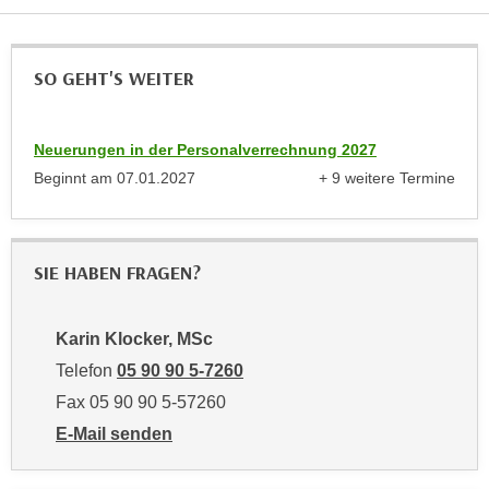
r
a
t
b
e
SO GEHT'S WEITER
e
C
n
o
.
o
Neuerungen in der Personalverrechnung 2027
W
k
Beginnt am
07.01.2027
+ 9 weitere Termine
e
i
anzeigen
n
e
n
s
S
z
SIE HABEN FRAGEN?
i
u
e
A
Karin Klocker, MSc
d
n
e
Telefon
05 90 90 5-7260
a
r
l
Fax 05 90 90 5-57260
C
y
E-Mail senden
o
s
an Karin Klocker, MSc: mailto:karin.klocker@wktirol.
o
e