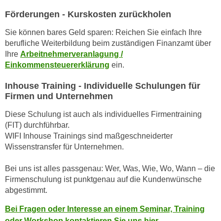
h
e
Förderungen - Kurskosten zurückholen
u
r
t
e
Sie können bares Geld sparen: Reichen Sie einfach Ihre
z
n
berufliche Weiterbildung beim zuständigen Finanzamt über
a
Ihre
Arbeitnehmerveranlagung /
“
b
Einkommensteuererklärung
ein.
k
k
l
Inhouse Training - Individuelle Schulungen für
o
i
Firmen und Unternehmen
m
c
m
k
Diese Schulung ist auch als individuelles Firmentraining
e
(FIT) durchführbar.
e
n
WIFI Inhouse Trainings sind maßgeschneiderter
n
z
Wissenstransfer für Unternehmen.
,
w
v
Bei uns ist alles passgenau: Wer, Was, Wie, Wo, Wann – die
i
e
Firmenschulung ist punktgenau auf die Kundenwünsche
s
r
abgestimmt.
c
w
h
e
Bei Fragen oder Interesse an einem Seminar, Training
e
n
oder Workshop kontaktieren Sie uns hier.