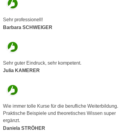
n
i
S
c
i
Sehr professionell!
h
e
Barbara SCHWEIGER
n
a
i
u
c
f
h
„
t
A
Sehr guter Eindruck, sehr kompetent.
d
l
Julia KAMERER
e
l
m
e
D
a
a
k
t
z
Wie immer tolle Kurse für die berufliche Weiterbildung.
e
e
Praktische Beispiele und theoretisches Wissen super
n
p
ergänzt.
s
t
Daniela STRÖHER
c
i