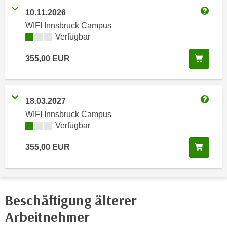
n
h
10.11.2026
u
Weitere
C
WIFI Innsbruck Campus
r
o
Kursverfügbarkeit:
Verfügbar
C
o
o
In de
355,00
EUR
k
o
i
k
e
i
s
e
18.03.2027
Weitere
v
s
WIFI Innsbruck Campus
o
,
Kursverfügbarkeit:
Verfügbar
n
d
U
In de
355,00
EUR
i
S
e
-
f
a
ü
m
Beschäftigung älterer
r
e
d
Arbeitnehmer
r
i