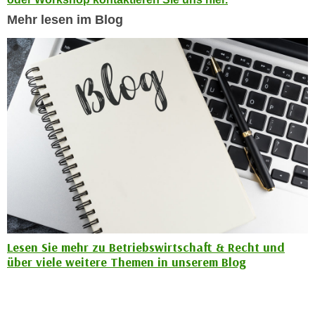
n
d
Mehr lesen im Blog
E
e
U
n
-
w
U
i
S
r
A
z
u
i
n
e
t
l
e
o
r
r
w
i
o
e
Lesen Sie mehr zu Betriebswirtschaft & Recht und
r
n
über viele weitere Themen in unserem Blog
f
t
e
i
n
e
h