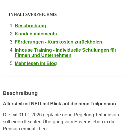
i
e
k
F
INHALTSVERZEICHNIS
a
u
n
n
Beschreibung
i
k
Kundenstatements
s
t
Förderungen - Kurskosten zurückholen
c
i
Inhouse Training - Individuelle Schulungen für
h
o
Firmen und Unternehmen
e
n
Mehr lesen im Blog
n
d
U
e
n
r
t
W
e
Beschreibung
e
r
b
Altersteilzeit NEU mit Blick auf die neue Teilpension
n
s
e
Die mit 01.01.2026 geplante neue Regelung Teilpension
e
h
soll einen flexiblen Übergang vom Erwerbsleben in die
i
m
Pension ermöglichen.
t