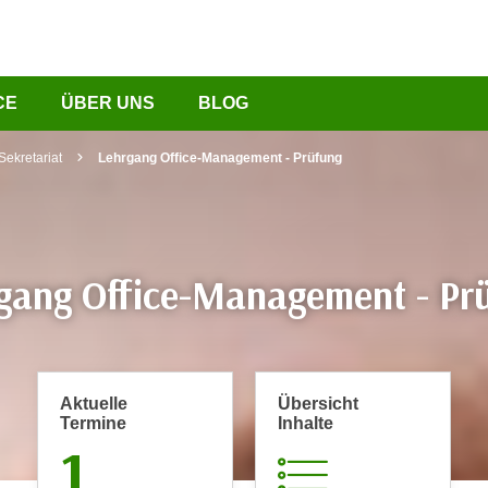
CE
ÜBER UNS
BLOG
Sekretariat
Lehrgang Office-Management - Prüfung
gang Office-Management - Pr
Aktuelle
Übersicht
Termine
Inhalte
1