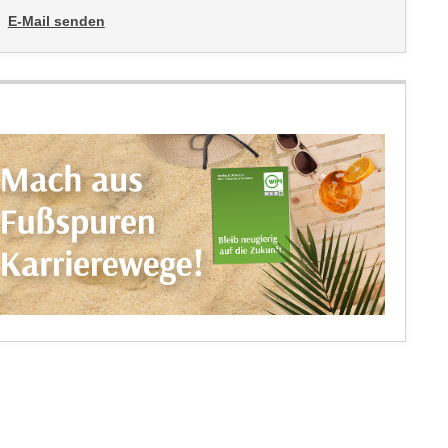
E-Mail senden
an Karin Klocker, MSc: mailto:karin.klocker@wktirol.at