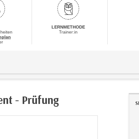
LERNMETHODE
nheiten
Trainer:in
für Veranstaltung 31464016
nplan
er
nt - Prüfung
S