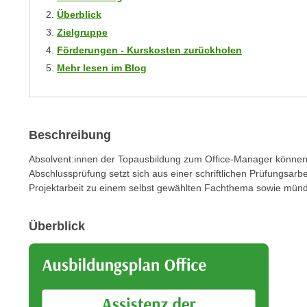
r
i
Überblick
i
e
Zielgruppe
k
F
Förderungen - Kurskosten zurückholen
a
u
n
Mehr lesen im Blog
n
i
k
s
t
c
i
h
Beschreibung
o
e
n
Absolvent:innen der Topausbildung zum Office-Manager können 
n
d
Abschlussprüfung setzt sich aus einer schriftlichen Prüfungsarbei
U
Projektarbeit zu einem selbst gewählten Fachthema sowie münd
e
n
r
t
W
Überblick
e
e
r
b
n
s
e
e
h
i