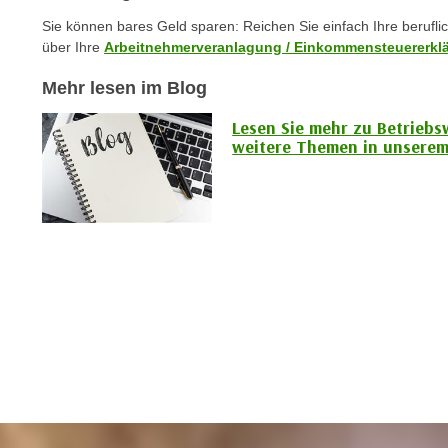
n
s
Sie können bares Geld sparen: Reichen Sie einfach Ihre berufl
n
i
über Ihre
Arbeitnehmerveranlagung / Einkommensteuererkl
S
c
i
Mehr lesen im Blog
h
e
n
a
Lesen Sie mehr zu Betriebs
i
weitere Themen in unserem
u
c
f
h
„
t
A
d
l
e
l
m
e
D
a
a
k
t
z
e
e
n
p
s
t