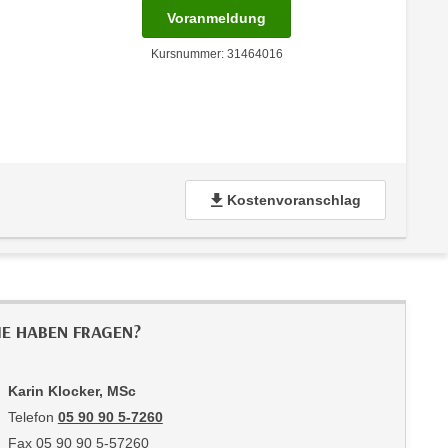
für Termin: 14.06.2027 - 
Voranmeldung
Kursnummer: 31464016
Kostenvoranschlag
IE HABEN FRAGEN?
Karin Klocker, MSc
Telefon
05 90 90 5-7260
Fax 05 90 90 5-57260