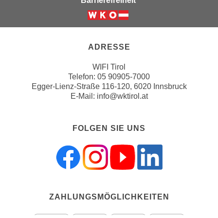
Barrierefreiheit
n
b
p
e
Weiter zur Website der Wirts
e
r
r
h
ADRESSE
s
i
o
n
WIFI Tirol
n
Telefon:
05 90905-7000
a
e
Egger-Lienz-Straße 116-120, 6020 Innsbruck
u
E-Mail:
info@wktirol.at
n
s
b
e
e
i
FOLGEN SIE UNS
z
n
o
e
g
a
e
n
n
g
e
e
ZAHLUNGSMÖGLICHKEITEN
n
n
D
e