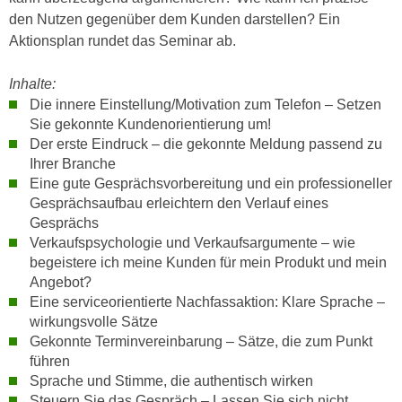
n
den Nutzen gegenüber dem Kunden darstellen? Ein
i
S
Aktionsplan rundet das Seminar ab.
c
i
h
e
Inhalte:
n
a
Die innere Einstellung/Motivation zum Telefon – Setzen
i
u
Sie gekonnte Kundenorientierung um!
c
f
Der erste Eindruck – die gekonnte Meldung passend zu
h
„
Ihrer Branche
t
A
Eine gute Gesprächsvorbereitung und ein professioneller
d
l
Gesprächsaufbau erleichtern den Verlauf eines
e
l
Gesprächs
m
Verkaufspsychologie und Verkaufsargumente – wie
e
D
begeistere ich meine Kunden für mein Produkt und mein
a
a
Angebot?
k
t
Eine serviceorientierte Nachfassaktion: Klare Sprache –
z
wirkungsvolle Sätze
e
e
Gekonnte Terminvereinbarung – Sätze, die zum Punkt
n
p
führen
s
t
Sprache und Stimme, die authentisch wirken
c
i
Steuern Sie das Gespräch – Lassen Sie sich nicht