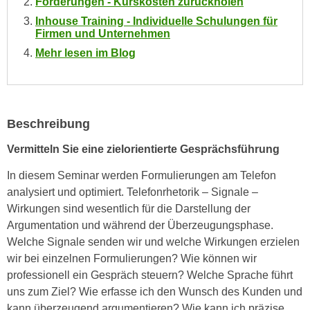
Förderungen - Kurskosten zurückholen
e
e
Inhouse Training - Individuelle Schulungen für
n
n
Firmen und Unternehmen
e
o
Mehr lesen im Blog
i
t
n
w
s
e
e
n
Beschreibung
t
d
z
i
Vermitteln Sie eine zielorientierte Gesprächsführung
e
g
In diesem Seminar werden Formulierungen am Telefon
n
s
analysiert und optimiert. Telefonrhetorik – Signale –
,
i
Wirkungen sind wesentlich für die Darstellung der
w
n
Argumentation und während der Überzeugungsphase.
e
d
Welche Signale senden wir und welche Wirkungen erzielen
l
.
wir bei einzelnen Formulierungen? Wie können wir
c
W
professionell ein Gespräch steuern? Welche Sprache führt
h
e
uns zum Ziel? Wie erfasse ich den Wunsch des Kunden und
e
n
kann überzeugend argumentieren? Wie kann ich präzise
s