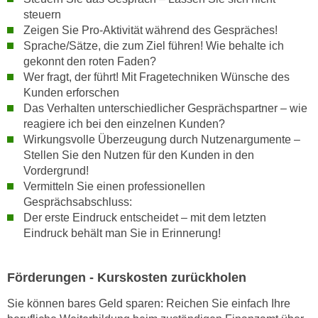
h
e
steuern
u
r
Zeigen Sie Pro-Aktivität während des Gespräches!
t
e
Sprache/Sätze, die zum Ziel führen! Wie behalte ich
z
gekonnt den roten Faden?
n
a
Wer fragt, der führt! Mit Fragetechniken Wünsche des
“
b
Kunden erforschen
k
k
Das Verhalten unterschiedlicher Gesprächspartner – wie
l
reagiere ich bei den einzelnen Kunden?
o
i
Wirkungsvolle Überzeugung durch Nutzenargumente –
m
c
Stellen Sie den Nutzen für den Kunden in den
m
k
Vordergrund!
e
e
Vermitteln Sie einen professionellen
n
n
Gesprächsabschluss:
z
,
Der erste Eindruck entscheidet – mit dem letzten
w
v
Eindruck behält man Sie in Erinnerung!
i
e
s
r
Förderungen - Kurskosten zurückholen
c
w
h
e
Sie können bares Geld sparen: Reichen Sie einfach Ihre
e
n