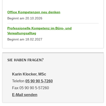
k
z
i
w
Office Kompetenzen neu denken
e
e
Beginnt am
20.10.2026
-
c
S
k
Professionelle Kompetenz im Büro- und
e
e
Verwaltungsalltag
t
n
Beginnt am
18.02.2027
z
u
u
n
n
d
g
SIE HABEN FRAGEN?
u
z
m
u
f
Karin Klocker, MSc
s
ü
Telefon
05 90 90 5-7260
t
r
i
Fax 05 90 90 5-57260
S
m
i
E-Mail senden
m
e
an Karin Klocker, MSc: mailto:karin.klocker@wktirol.
e
r