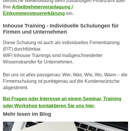
berufliche Weiterbildung beim zuständigen Finanzamt über
n
d
Ihre
Arbeitnehmerveranlagung /
E
Einkommensteuererklärung
ein.
e
U
n
Inhouse Training - Individuelle Schulungen für
-
w
Firmen und Unternehmen
U
i
S
r
Diese Schulung ist auch als individuelles Firmentraining
A
z
(FIT) durchführbar.
u
WIFI Inhouse Trainings sind maßgeschneiderter
i
n
Wissenstransfer für Unternehmen.
e
t
l
e
Bei uns ist alles passgenau: Wer, Was, Wie, Wo, Wann – die
o
Firmenschulung ist punktgenau auf die Kundenwünsche
r
r
abgestimmt.
w
i
o
e
Bei Fragen oder Interesse an einem Seminar, Training
r
n
oder Workshop kontaktieren Sie uns hier.
f
t
Mehr lesen im Blog
e
i
n
e
h