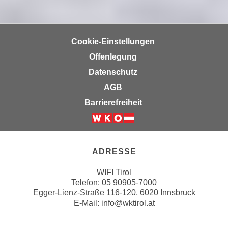
n
b
p
e
e
r
r
Cookie-Einstellungen
h
s
i
Offenlegung
o
n
Datenschutz
n
a
AGB
e
u
n
Barrierefreiheit
s
b
e
e
Weiter zur Website der Wirts
i
z
n
o
ADRESSE
e
g
a
WIFI Tirol
e
n
Telefon:
05 90905-7000
n
g
Egger-Lienz-Straße 116-120, 6020 Innsbruck
e
E-Mail:
info@wktirol.at
e
n
n
D
e