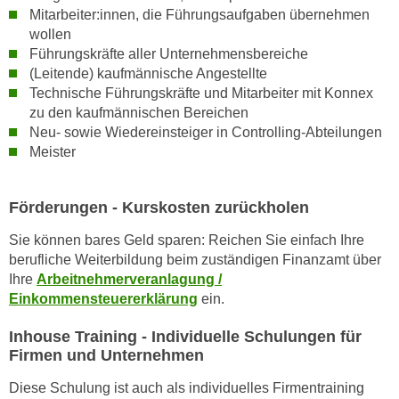
n
Mitarbeiter:innen, die Führungsaufgaben übernehmen
d
wollen
E
e
Führungskräfte aller Unternehmensbereiche
U
n
(Leitende) kaufmännische Angestellte
-
w
Technische Führungskräfte und Mitarbeiter mit Konnex
U
i
zu den kaufmännischen Bereichen
S
r
Neu- sowie Wiedereinsteiger in Controlling-Abteilungen
A
z
Meister
u
i
n
e
t
Förderungen - Kurskosten zurückholen
l
e
o
Sie können bares Geld sparen: Reichen Sie einfach Ihre
r
r
berufliche Weiterbildung beim zuständigen Finanzamt über
w
i
Ihre
Arbeitnehmerveranlagung /
o
e
Einkommensteuererklärung
ein.
r
n
f
Inhouse Training - Individuelle Schulungen für
t
Firmen und Unternehmen
e
i
n
e
Diese Schulung ist auch als individuelles Firmentraining
h