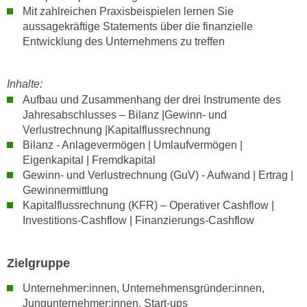
h
e
Mit zahlreichen Praxisbeispielen lernen Sie
u
aussagekräftige Statements über die finanzielle
r
t
Entwicklung des Unternehmens zu treffen
e
z
n
a
“
Inhalte:
b
k
Aufbau und Zusammenhang der drei Instrumente des
k
l
Jahresabschlusses – Bilanz |Gewinn- und
o
i
Verlustrechnung |Kapitalflussrechnung
m
c
Bilanz - Anlagevermögen | Umlaufvermögen |
m
k
Eigenkapital | Fremdkapital
e
e
Gewinn- und Verlustrechnung (GuV) - Aufwand | Ertrag |
n
Gewinnermittlung
n
z
Kapitalflussrechnung (KFR) – Operativer Cashflow |
,
w
Investitions-Cashflow | Finanzierungs-Cashflow
v
i
e
s
r
Zielgruppe
c
w
h
Unternehmer:innen, Unternehmensgründer:innen,
e
e
Jungunternehmer:innen, Start-ups
n