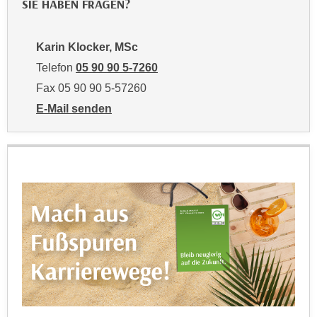
SIE HABEN FRAGEN?
n
e
,
l
g
Karin Klocker, MSc
e
e
v
Telefon
05 90 90 5-7260
l
a
Fax 05 90 90 5-57260
a
n
E-Mail senden
n
t
an Karin Klocker, MSc: mailto:karin.klocker@wktirol.
g
e
e
I
n
n
I
h
h
a
r
l
e
t
d
e
u
a
r
n
c
z
h