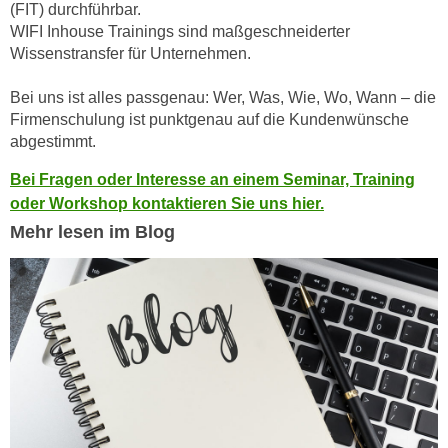
r
(FIT) durchführbar.
a
t
WIFI Inhouse Trainings sind maßgeschneiderter
b
Wissenstransfer für Unternehmen.
e
e
C
n
Bei uns ist alles passgenau: Wer, Was, Wie, Wo, Wann – die
o
.
Firmenschulung ist punktgenau auf die Kundenwünsche
o
abgestimmt.
W
k
e
i
Bei Fragen oder Interesse an einem Seminar, Training
n
e
oder Workshop kontaktieren Sie uns hier.
n
s
Mehr lesen im Blog
S
z
i
u
e
A
d
n
e
a
r
l
C
y
o
s
o
e