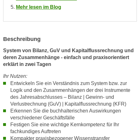
n
Mehr lesen im Blog
i
S
c
i
h
e
n
a
i
Beschreibung
u
c
f
System von Bilanz, GuV und Kapitalflussrechnung und
h
„
deren Zusammenhänge - einfach und praxisorientiert
t
A
erklärt in zwei Tagen
d
l
e
Ihr Nutzen:
l
m
Entwickeln Sie ein Verständnis zum System bzw. zur
e
D
Logik und den Zusammenhängen der drei Instrumente
a
des Jahresabschlusses – Bilanz | Gewinn- und
a
k
Verlustrechnung (GuV) | Kapitalflussrechnung (KFR)
t
z
Erkennen Sie die buchhalterischen Auswirkungen
e
e
verschiedener Geschäftsfälle
n
p
Festigen Sie eine wichtige Kernkompetenz für Ihr
s
t
fachkundiges Auftreten
c
i
Kompakter praxisbezogener Wissenstransfer