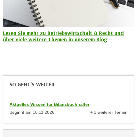
k
z
i
w
e
e
-
c
S
Lesen Sie mehr zu Betriebswirtschaft & Recht und
k
über viele weitere Themen in unserem Blog
e
e
t
n
z
u
u
n
n
d
g
u
z
SO GEHT'S WEITER
m
u
f
s
ü
Aktuelles Wissen für Bilanzbuchhalter
t
r
i
Beginnt am
10.11.2026
+ 1 weiterer Termin
S
anzeigen
m
i
m
e
e
r