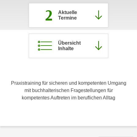
c
i
2
h
Aktuelle
m
Termine
t
m
e
u
n
n
S
Übersicht
g
Inhalte
i
v
e
e
,
r
d
w
a
e
Praxistraining für sicheren und kompetenten Umgang
s
n
mit buchhalterischen Fragestellungen für
s
d
kompetentes Auftreten im beruflichen Alltag
w
e
i
n
r
w
a
i
u
r
c