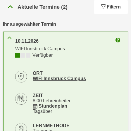
n
Aktuelle Termine
(
2
)
h
Filtern
u
C
r
o
C
Ihr ausgewählter Termin
o
o
k
o
10.11.2026
i
k
Weitere
WIFI Innsbruck Campus
e
i
Kursverfügbarkeit:
Verfügbar
s
e
v
s
o
,
ORT
n
Standortinformationen zu
öffnen
WIFI Innsbruck Campus
d
U
i
S
e
ZEIT
-
f
8,00 Lehreinheiten
a
für Veranstaltung 31529016
Stundenplan
ü
Tagsüber
m
r
e
d
LERNMETHODE
r
i
Trainer:in