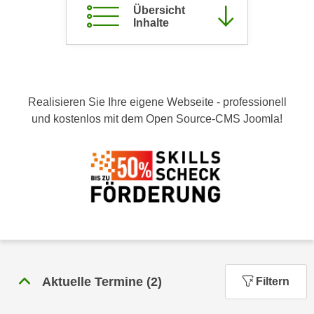
Übersicht
c
i
Inhalte
h
m
t
m
e
u
n
n
S
g
Realisieren Sie Ihre eigene Webseite - professionell
i
v
und kostenlos mit dem Open Source-CMS Joomla!
e
e
,
r
d
w
a
e
s
n
s
d
w
e
i
n
r
w
a
Aktuelle Termine
(
2
)
Filtern
i
u
r
c