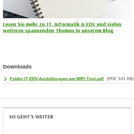
n
d
E
e
U
n
Lesen Sie mehr zu IT, Informatik & EDV und vielen
-
w
weiteren spannenden Themen in unserem Blog
U
i
S
r
A
z
u
i
n
e
Downloads
t
l
e
o
Folder IT-EDV-Ausbildungen am WIFI Tirol.pdf
(PDF, 531 KB)
r
r
w
i
o
e
r
n
f
t
SO GEHT'S WEITER
e
i
n
e
h