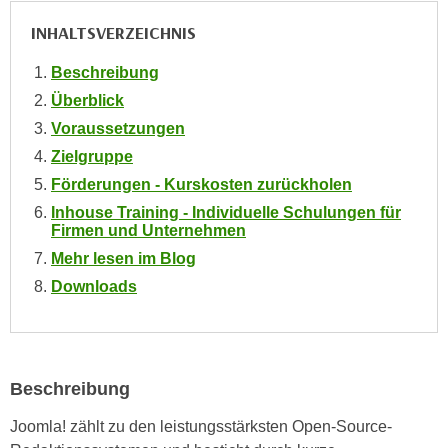
i
e
INHALTSVERZEICHNIS
k
F
a
u
Beschreibung
n
n
Überblick
i
k
s
Voraussetzungen
t
c
Zielgruppe
i
h
o
Förderungen - Kurskosten zurückholen
e
n
Inhouse Training - Individuelle Schulungen für
n
Firmen und Unternehmen
d
U
e
Mehr lesen im Blog
n
r
Downloads
t
W
e
e
r
b
n
s
Beschreibung
e
e
h
i
Joomla! zählt zu den leistungsstärksten Open-Source-
m
t