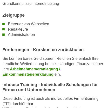
n
Grundkenntnisse Internetnutzung
i
S
c
i
Zielgruppe
h
e
n
Betreuer von Webseiten
a
i
Redakteure
u
c
Administratoren
f
h
„
t
A
Förderungen - Kurskosten zurückholen
d
l
e
Sie können bares Geld sparen: Reichen Sie einfach Ihre
l
m
berufliche Weiterbildung beim zuständigen Finanzamt über
e
Ihre
Arbeitnehmerveranlagung /
D
a
Einkommensteuererklärung
ein.
a
k
t
z
Inhouse Training - Individuelle Schulungen für
e
e
Firmen und Unternehmen
n
p
s
Diese Schulung ist auch als individuelles Firmentraining
t
(FIT) durchführbar.
c
i