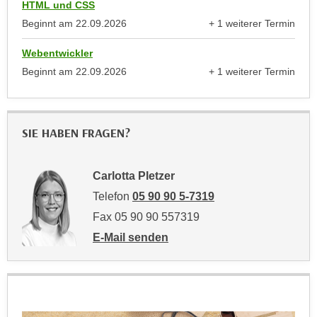
r
HTML und CSS
a
t
Beginnt am
22.09.2026
+ 1 weiterer Termin
b
anzeigen
e
e
Webentwickler
C
n
Beginnt am
22.09.2026
+ 1 weiterer Termin
o
.
anzeigen
o
W
k
e
i
SIE HABEN FRAGEN?
n
e
n
s
S
z
Carlotta Pletzer
i
u
Telefon
05 90 90 5-7319
e
A
Fax 05 90 90 557319
d
n
e
E-Mail senden
a
an Carlotta Pletzer: mailto:carlotta.pletzer
r
l
C
y
o
s
o
e