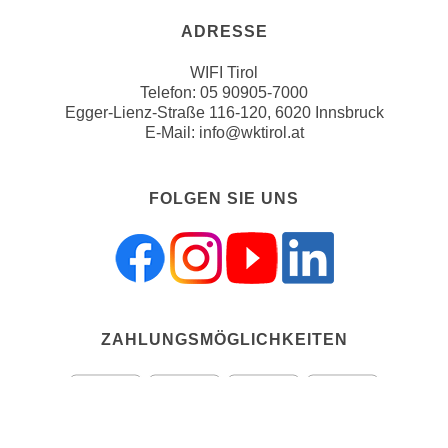
u
d
z
ADRESSE
i
e
e
WIFI Tirol
i
Telefon:
05 90905-7000
C
g
Egger-Lienz-Straße 116-120, 6020 Innsbruck
o
e
E-Mail:
info@wktirol.at
o
n
k
.
i
FOLGEN SIE UNS
U
e
m
s
I
e
h
r
n
h
e
o
ZAHLUNGSMÖGLICHKEITEN
n
b
d
e
a
n
r
e
ü