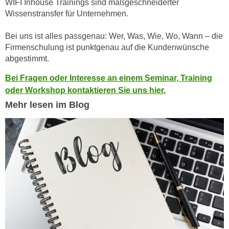
WIFI Inhouse Trainings sind maßgeschneiderter
h
e
Wissenstransfer für Unternehmen.
u
r
t
e
Bei uns ist alles passgenau: Wer, Was, Wie, Wo, Wann – die
z
n
Firmenschulung ist punktgenau auf die Kundenwünsche
a
“
abgestimmt.
b
k
k
Bei Fragen oder Interesse an einem Seminar, Training
l
o
oder Workshop kontaktieren Sie uns hier.
i
m
Mehr lesen im Blog
c
m
k
e
e
n
n
z
,
w
v
i
e
s
r
c
w
h
e
e
n