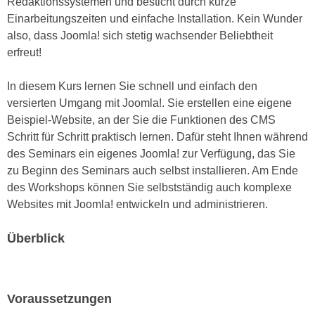
Redaktionssystemen und besticht durch kurze
e
e
Einarbeitungszeiten und einfache Installation. Kein Wunder
n
n
also, dass Joomla! sich stetig wachsender Beliebtheit
e
o
erfreut!
i
t
n
w
In diesem Kurs lernen Sie schnell und einfach den
s
e
versierten Umgang mit Joomla!. Sie erstellen eine eigene
e
n
Beispiel-Website, an der Sie die Funktionen des CMS
t
d
Schritt für Schritt praktisch lernen. Dafür steht Ihnen während
z
i
des Seminars ein eigenes Joomla! zur Verfügung, das Sie
e
g
zu Beginn des Seminars auch selbst installieren. Am Ende
n
s
des Workshops können Sie selbstständig auch komplexe
,
i
Websites mit Joomla! entwickeln und administrieren.
w
n
e
d
Überblick
l
.
c
W
h
e
e
Voraussetzungen
n
s