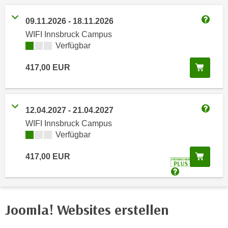
n
h
u
09.11.2026
-
18.11.2026
C
r
Weitere
WIFI Innsbruck Campus
o
C
Kursverfügbarkeit:
Verfügbar
o
o
k
o
In de
417,00
EUR
i
k
e
i
s
e
v
12.04.2027
-
21.04.2027
s
Weitere
o
WIFI Innsbruck Campus
,
n
Kursverfügbarkeit:
Verfügbar
d
U
i
In de
417,00
EUR
S
e
-
f
Detaillierte I
a
ü
m
r
Joomla! Websites erstellen
e
d
r
i