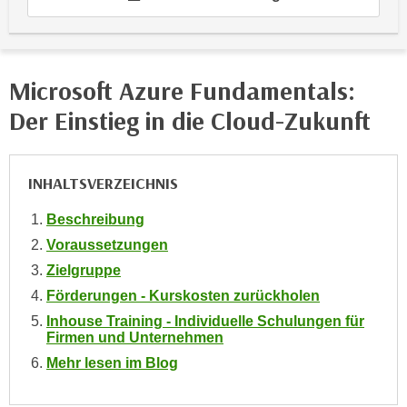
e
e
n
n
e
o
i
Microsoft Azure Fundamentals:
t
n
w
Der Einstieg in die Cloud-Zukunft
s
e
e
n
t
d
INHALTSVERZEICHNIS
z
i
e
g
Beschreibung
n
s
Voraussetzungen
,
i
Zielgruppe
w
n
Förderungen - Kurskosten zurückholen
e
d
l
Inhouse Training - Individuelle Schulungen für
.
Firmen und Unternehmen
c
W
h
Mehr lesen im Blog
e
e
n
s