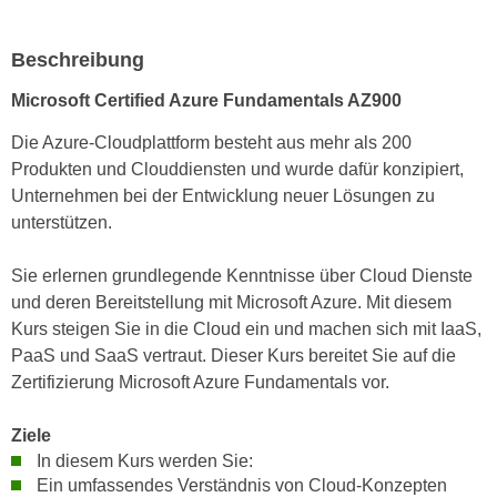
n
i
S
c
Beschreibung
i
h
e
Microsoft Certified Azure Fundamentals AZ900
n
a
i
u
Die Azure-Cloudplattform besteht aus mehr als 200
c
f
Produkten und Clouddiensten und wurde dafür konzipiert,
h
„
Unternehmen bei der Entwicklung neuer Lösungen zu
t
A
unterstützen.
d
l
e
l
Sie erlernen grundlegende Kenntnisse über Cloud Dienste
m
e
und deren Bereitstellung mit Microsoft Azure. Mit diesem
D
a
Kurs steigen Sie in die Cloud ein und machen sich mit IaaS,
a
k
PaaS und SaaS vertraut. Dieser Kurs bereitet Sie auf die
t
z
Zertifizierung Microsoft Azure Fundamentals vor.
e
e
n
p
Ziele
s
t
In diesem Kurs werden Sie:
c
Ein umfassendes Verständnis von Cloud-Konzepten
i