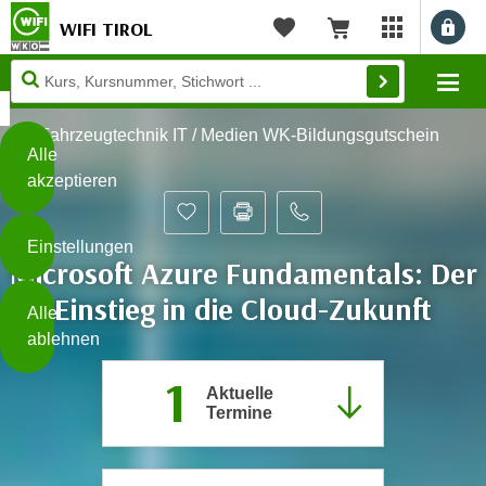
WIFI TIROL
Benu
myWIFI Apps ö
Merkliste
Warenkorb
Diese
Mo
Seite
Zum Inhalt springen
Zur Fußzeile springen
verwendet
Fahrzeugtechnik IT / Medien WK-Bildungsgutschein
Cookies
Alle
akzeptieren
O
h
Einstellungen
n
Microsoft Azure Fundamentals: Der
e
B
Einstieg in die Cloud-Zukunft
I
Alle
i
h
ablehnen
t
r
t
1
e
Aktuelle
Weiterlesen
e
Z
Termine
b
u
e
s
a
- nur für sichtbaren Text
t