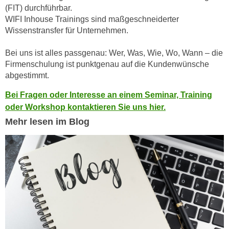
k
z
(FIT) durchführbar.
i
WIFI Inhouse Trainings sind maßgeschneiderter
w
e
Wissenstransfer für Unternehmen.
e
-
c
S
Bei uns ist alles passgenau: Wer, Was, Wie, Wo, Wann – die
k
Firmenschulung ist punktgenau auf die Kundenwünsche
e
e
abgestimmt.
t
n
z
u
Bei Fragen oder Interesse an einem Seminar, Training
u
n
oder Workshop kontaktieren Sie uns hier.
n
d
Mehr lesen im Blog
g
u
z
m
u
f
s
ü
t
r
i
S
m
i
m
e
e
r