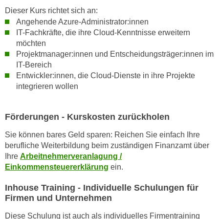
r
Dieser Kurs richtet sich an:
a
t
Angehende Azure-Administrator:innen
b
e
IT-Fachkräfte, die ihre Cloud-Kenntnisse erweitern
e
C
möchten
n
o
Projektmanager:innen und Entscheidungsträger:innen im
.
o
IT-Bereich
W
k
Entwickler:innen, die Cloud-Dienste in ihre Projekte
e
i
integrieren wollen
n
e
n
s
Förderungen - Kurskosten zurückholen
S
z
i
u
Sie können bares Geld sparen: Reichen Sie einfach Ihre
e
A
berufliche Weiterbildung beim zuständigen Finanzamt über
d
n
Ihre
Arbeitnehmerveranlagung /
e
Einkommensteuererklärung
ein.
a
r
l
Inhouse Training - Individuelle Schulungen für
C
y
Firmen und Unternehmen
o
s
o
e
Diese Schulung ist auch als individuelles Firmentraining