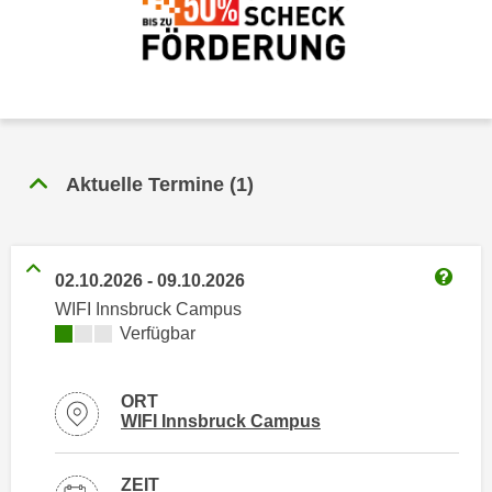
n
h
u
C
r
o
C
o
o
k
o
i
k
Aktuelle Termine
(
1
)
e
i
s
e
v
s
o
,
02.10.2026
-
09.10.2026
n
Weitere
d
WIFI Innsbruck Campus
U
i
Kursverfügbarkeit:
Verfügbar
S
e
-
f
a
ORT
ü
Standortinformationen zu
öffnen
m
WIFI Innsbruck Campus
r
e
d
r
i
ZEIT