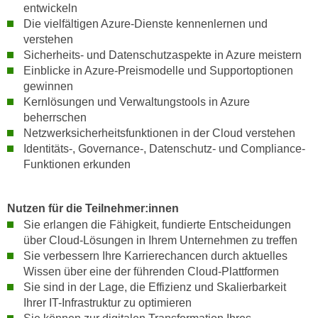
h
entwickeln
e
u
Die vielfältigen Azure-Dienste kennenlernen und
r
t
verstehen
e
Sicherheits- und Datenschutzaspekte in Azure meistern
z
n
Einblicke in Azure-Preismodelle und Supportoptionen
a
“
gewinnen
b
k
Kernlösungen und Verwaltungstools in Azure
k
l
beherrschen
o
i
Netzwerksicherheitsfunktionen in der Cloud verstehen
m
c
Identitäts-, Governance-, Datenschutz- und Compliance-
m
k
Funktionen erkunden
e
e
n
n
Nutzen für die Teilnehmer:innen
z
,
Sie erlangen die Fähigkeit, fundierte Entscheidungen
w
v
über Cloud-Lösungen in Ihrem Unternehmen zu treffen
i
e
Sie verbessern Ihre Karrierechancen durch aktuelles
s
r
Wissen über eine der führenden Cloud-Plattformen
c
w
Sie sind in der Lage, die Effizienz und Skalierbarkeit
h
e
Ihrer IT-Infrastruktur zu optimieren
e
n