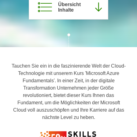
Übersicht
c
i
Inhalte
h
m
t
m
e
u
n
n
S
g
i
v
e
e
,
r
Tauchen Sie ein in die faszinierende Welt der Cloud-
d
w
Technologie mit unserem Kurs 'Microsoft Azure
a
e
Fundamentals'. In einer Zeit, in der digitale
s
n
Transformation Unternehmen jeder Größe
s
d
revolutioniert, bietet dieser Kurs Ihnen das
w
e
Fundament, um die Möglichkeiten der Microsoft
i
n
Cloud voll auszuschöpfen und Ihre Karriere auf das
r
w
nächste Level zu heben.
a
i
u
r
c