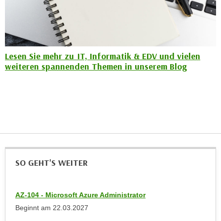
n
e
,
l
g
e
e
v
l
Lesen Sie mehr zu IT, Informatik & EDV und vielen
a
weiteren spannenden Themen in unserem Blog
a
n
n
t
g
e
e
I
n
n
I
h
h
a
r
l
e
SO GEHT'S WEITER
t
d
e
u
a
AZ-104 - Microsoft Azure Administrator
r
n
Beginnt am
22.03.2027
c
z
h