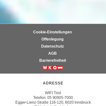
a
h
t
m
e
e
n
O
a
n
u
Cookie-Einstellungen
l
c
Offenlegung
i
h
n
Datenschutz
a
e
AGB
n
-
U
Barrierefreiheit
J
n
o
t
Weiter zur Website der Wirts
u
e
r
r
ADRESSE
n
n
e
WIFI Tirol
e
y
Telefon:
05 90905-7000
h
z
Egger-Lienz-Straße 116-120, 6020 Innsbruck
m