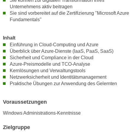
Sie können zur digitalen Transformation Ihres
n
Unternehmens aktiv beitragen
d
E
Sie sind vorbereitet auf die Zertifizierung "Microsoft Azure
e
U
Fundamentals"
n
-
w
U
i
Inhalt
S
r
Einführung in Cloud-Computing und Azure
A
z
Überblick über Azure-Dienste (IaaS, PaaS, SaaS)
u
i
Sicherheit und Compliance in der Cloud
n
e
Azure-Preismodelle und TCO-Analyse
t
l
Kernlösungen und Verwaltungstools
e
Netzwerksicherheit und Identitätsmanagement
o
r
Praktische Übungen zur Anwendung des Gelernten
r
w
i
o
e
Voraussetzungen
r
n
f
t
Windows Administrations-Kenntnisse
e
i
n
Zielgruppe
e
h