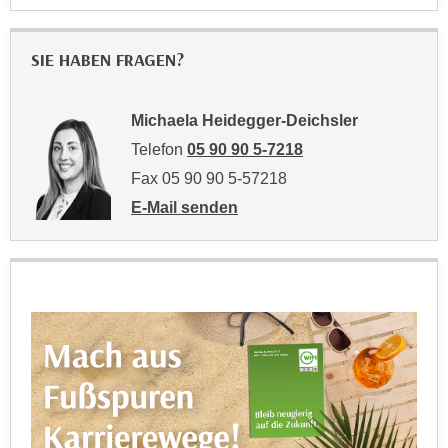
u
d
z
i
e
SIE HABEN FRAGEN?
e
i
C
g
o
Michaela Heidegger-Deichsler
e
o
Telefon
05 90 90 5-7218
n
k
.
Fax 05 90 90 5-57218
i
U
E-Mail senden
e
m
an Michaela Heidegger-Deichsler: mailto:
s
I
e
h
r
n
h
e
o
n
b
d
e
a
n
r
e
ü