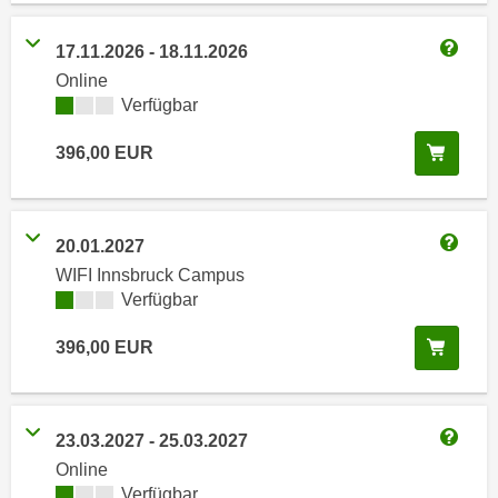
i
e
k
F
17.11.2026
-
18.11.2026
a
Weitere
u
Online
n
n
Kursverfügbarkeit:
Verfügbar
i
k
s
t
In de
396,00
EUR
c
i
h
o
e
n
20.01.2027
n
d
Weitere
U
WIFI Innsbruck Campus
e
Kursverfügbarkeit:
Verfügbar
n
r
t
W
In de
396,00
EUR
e
e
r
b
n
s
e
23.03.2027
-
25.03.2027
e
Weitere
h
Online
i
m
Kursverfügbarkeit:
Verfügbar
t