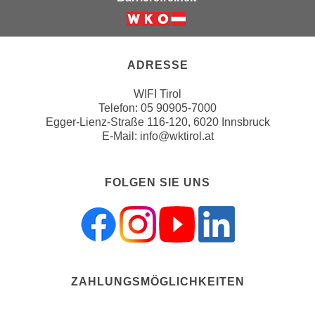
u
e
b
Weiter zur Website der Wirts
n
i
i
e
ADRESSE
n
t
d
e
WIFI Tirol
e
n
Telefon:
05 90905-7000
n
Egger-Lienz-Straße 116-120, 6020 Innsbruck
,
U
E-Mail:
info@wktirol.at
w
S
e
A
r
FOLGEN SIE UNS
,
d
b
e
e
n
i
w
w
e
e
i
ZAHLUNGSMÖGLICHKEITEN
l
t
c
e