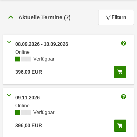
n
h
u
C
r
Aktuelle Termine
(
7
)
Filtern
o
C
o
o
k
o
i
08.09.2026
-
10.09.2026
k
Weitere
e
Online
i
s
Kursverfügbarkeit:
Verfügbar
e
v
s
In de
396,00
EUR
o
,
n
d
U
i
S
e
09.11.2026
Weitere
-
f
Online
a
ü
Kursverfügbarkeit:
Verfügbar
m
r
e
In de
396,00
EUR
d
r
i