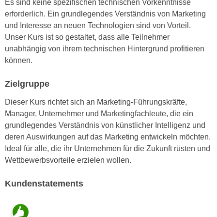
Es sind keine spezifischen technischen Vorkenntnisse
n
d
erforderlich. Ein grundlegendes Verständnis von Marketing
E
e
und Interesse an neuen Technologien sind von Vorteil.
U
n
Unser Kurs ist so gestaltet, dass alle Teilnehmer
-
w
unabhängig von ihrem technischen Hintergrund profitieren
U
i
können.
S
r
A
z
Zielgruppe
u
i
n
Dieser Kurs richtet sich an Marketing-Führungskräfte,
e
t
Manager, Unternehmer und Marketingfachleute, die ein
l
e
grundlegendes Verständnis von künstlicher Intelligenz und
o
r
deren Auswirkungen auf das Marketing entwickeln möchten.
r
w
Ideal für alle, die ihr Unternehmen für die Zukunft rüsten und
i
o
Wettbewerbsvorteile erzielen wollen.
e
r
n
f
Kundenstatements
t
e
i
n
e
h