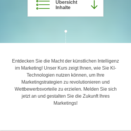
Übersicht
c
i
Inhalte
h
m
t
m
e
u
n
n
S
g
i
v
e
e
,
Entdecken Sie die Macht der künstlichen Intelligenz
r
d
im Marketing! Unser Kurs zeigt Ihnen, wie Sie KI-
w
a
Technologien nutzen können, um Ihre
e
s
Marketingstrategien zu revolutionieren und
n
s
Wettbewerbsvorteile zu erzielen. Melden Sie sich
d
w
jetzt an und gestalten Sie die Zukunft Ihres
e
i
Marketings!
n
r
w
a
i
u
r
c