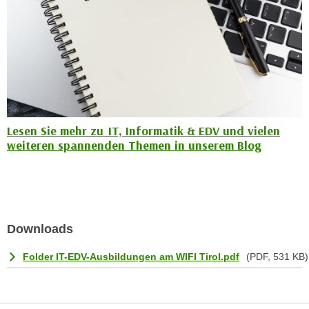
n
e
,
l
g
e
e
v
l
a
a
n
n
t
g
Lesen Sie mehr zu IT, Informatik & EDV und vielen
e
e
weiteren spannenden Themen in unserem Blog
I
n
n
I
h
h
a
r
l
e
Downloads
t
d
e
Folder IT-EDV-Ausbildungen am WIFI Tirol.pdf
(PDF, 531 KB)
u
a
r
n
c
z
h