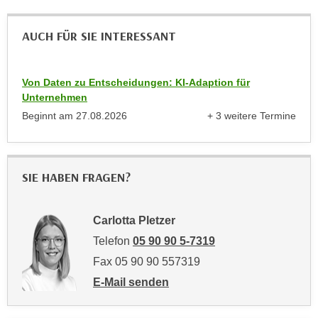
u
d
z
i
AUCH FÜR SIE INTERESSANT
e
e
i
C
g
Von Daten zu Entscheidungen: KI-Adaption für
o
e
Unternehmen
o
n
Beginnt am
27.08.2026
+ 3 weitere Termine
k
.
anzeigen
i
U
e
m
s
I
SIE HABEN FRAGEN?
e
h
r
n
Carlotta Pletzer
h
e
o
Telefon
05 90 90 5-7319
n
b
d
Fax 05 90 90 557319
e
a
E-Mail senden
n
r
an Carlotta Pletzer: mailto:carlotta.pletzer
e
ü