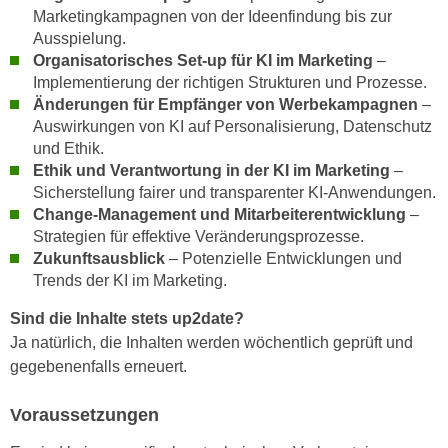
h
e
Marketingkampagnen von der Ideenfindung bis zur
u
Ausspielung.
r
t
Organisatorisches Set-up für KI im Marketing
–
e
z
Implementierung der richtigen Strukturen und Prozesse.
n
a
Änderungen für Empfänger von Werbekampagnen
–
“
Auswirkungen von KI auf Personalisierung, Datenschutz
b
k
und Ethik.
k
l
Ethik und Verantwortung in der KI im Marketing
–
o
i
Sicherstellung fairer und transparenter KI-Anwendungen.
m
c
Change-Management und Mitarbeiterentwicklung
–
m
k
Strategien für effektive Veränderungsprozesse.
e
e
Zukunftsausblick
– Potenzielle Entwicklungen und
n
n
Trends der KI im Marketing.
z
,
Sind die Inhalte stets up2date?
w
v
Ja natürlich, die Inhalten werden wöchentlich geprüft und
i
e
gegebenenfalls erneuert.
s
r
c
w
Voraussetzungen
h
e
e
n