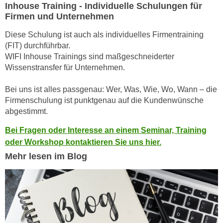
k
Inhouse Training - Individuelle Schulungen für
z
i
Firmen und Unternehmen
w
e
e
Diese Schulung ist auch als individuelles Firmentraining
-
c
(FIT) durchführbar.
S
k
WIFI Inhouse Trainings sind maßgeschneiderter
e
e
Wissenstransfer für Unternehmen.
t
n
z
Bei uns ist alles passgenau: Wer, Was, Wie, Wo, Wann – die
u
u
Firmenschulung ist punktgenau auf die Kundenwünsche
n
n
abgestimmt.
d
g
u
Bei Fragen oder Interesse an einem Seminar, Training
z
m
oder Workshop kontaktieren Sie uns hier.
u
f
Mehr lesen im Blog
s
ü
t
r
i
S
m
i
m
e
e
r