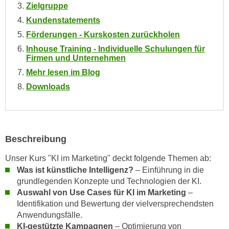
n
Zielgruppe
i
S
Kundenstatements
c
i
Förderungen - Kurskosten zurückholen
h
e
n
Inhouse Training - Individuelle Schulungen für
a
Firmen und Unternehmen
i
u
Mehr lesen im Blog
c
f
h
Downloads
„
t
A
d
l
e
l
m
Beschreibung
e
D
a
Unser Kurs "KI im Marketing" deckt folgende Themen ab:
a
k
Was ist künstliche Intelligenz?
– Einführung in die
t
z
grundlegenden Konzepte und Technologien der KI.
e
e
Auswahl von Use Cases für KI im Marketing
–
n
p
Identifikation und Bewertung der vielversprechendsten
s
t
Anwendungsfälle.
c
i
KI-gestützte Kampagnen
– Optimierung von