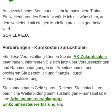
r
a
t
Ausgezeichnetes Seminar mit sehr kompetentem Trainer.
b
e
Ein weiterführendes Seminar würde ich mir wünschen, an
e
C
dem vertiefend mit einigen Modellen praktisch gearbeitet
n
o
wird.
.
o
GORILLA E.U.
W
k
e
i
Förderungen - Kurskosten zurückholen
n
e
n
s
Für diese Veranstaltung können Sie die
AK-Zukunftsaktie
S
z
beantragen. Informieren Sie sich jetzt über Voraussetzungen
i
und Rahmenbedingungen der Arbeiterkammer und
u
e
profitieren Sie persönlich und finanziell durch
A
d
Höherqualifizierung.
n
e
a
Sie können bares Geld sparen: Reichen Sie einfach Ihre
r
l
berufliche Weiterbildung beim zuständigen Finanzamt über
C
y
Ihre
Arbeitnehmerveranlagung /
o
s
Einkommensteuererklärung
ein.
o
e