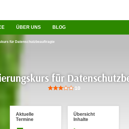
CE
ÜBER UNS
BLOG
gskurs für Datenschutzbeauftragte
zierungskurs für Datenschutzb
Bewertung: Anzahl 10, Durchschnittliche Be
10
Aktuelle
Übersicht
Termine
Inhalte