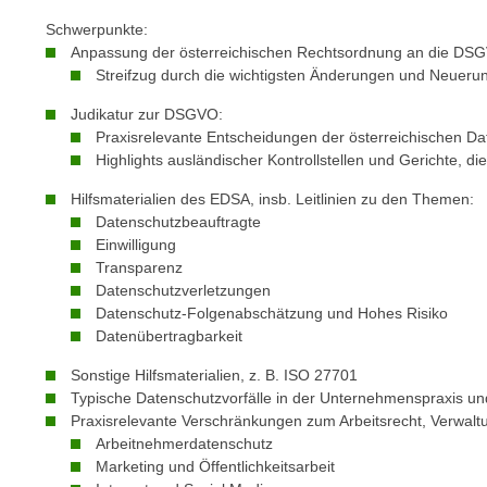
m
t
Schwerpunkte:
e
e
Anpassung der österreichischen Rechtsordnung an die DS
n
n
Streifzug durch die wichtigsten Änderungen und Neueru
e
o
Judikatur zur DSGVO:
i
t
Praxisrelevante Entscheidungen der österreichischen D
n
w
Highlights ausländischer Kontrollstellen und Gerichte, 
s
e
e
Hilfsmaterialien des EDSA, insb. Leitlinien zu den Themen:
n
t
Datenschutzbeauftragte
d
Einwilligung
z
i
Transparenz
e
g
Datenschutzverletzungen
n
s
Datenschutz-Folgenabschätzung und Hohes Risiko
,
i
Datenübertragbarkeit
w
n
Sonstige Hilfsmaterialien, z. B. ISO 27701
e
d
Typische Datenschutzvorfälle in der Unternehmenspraxis 
l
.
Praxisrelevante Verschränkungen zum Arbeitsrecht, Verwaltun
c
W
Arbeitnehmerdatenschutz
h
e
Marketing und Öffentlichkeitsarbeit
e