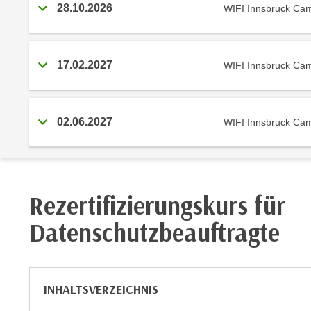
r
28.10.2026
WIFI Innsbruck Ca
c
n
h
u
C
r
o
17.02.2027
WIFI Innsbruck Ca
C
o
o
k
o
i
k
02.06.2027
WIFI Innsbruck Ca
e
i
s
e
v
s
o
,
n
Rezertifizierungskurs für
d
U
i
Datenschutzbeauftragte
S
e
-
f
a
ü
m
r
INHALTSVERZEICHNIS
e
d