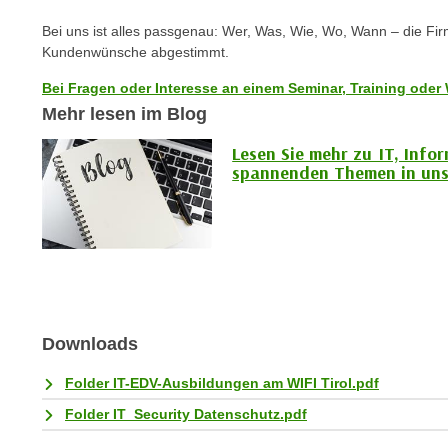
c
i
h
Bei uns ist alles passgenau: Wer, Was, Wie, Wo, Wann – die Fi
e
u
Kundenwünsche abgestimmt.
r
t
e
Bei Fragen oder Interesse an einem Seminar, Training oder 
z
n
Mehr lesen im Blog
a
“
b
Lesen Sie mehr zu IT, Info
k
spannenden Themen in uns
k
l
o
i
m
c
m
k
e
e
n
n
z
,
w
Downloads
v
i
e
Folder IT-EDV-Ausbildungen am WIFI Tirol.pdf
s
r
c
Folder IT_Security Datenschutz.pdf
w
h
e