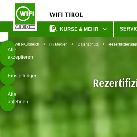
WIFI TIROL
Diese
SERVI
KURSE & MEHR
Seite
Zum Inhalt springen
Zur Fußzeile springen
verwendet
WIFI-Kursbuch
IT / Medien
Datenschutz
Rezertifizierun
Cookies
Alle
akzeptieren
O
h
Einstellungen
n
Rezertifi
e
B
I
Alle
i
h
ablehnen
t
r
t
e
Weiterlesen
e
Z
b
u
e
s