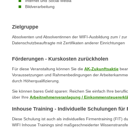
Internet und Social Media
n
s
Bildverarbeitung
n
i
S
c
i
h
Zielgruppe
e
n
a
Absolventen und Absolventinnen der WIFI-Ausbildung zum / zur 
i
u
Datenschutzbeauftragte mit Zertifikaten anderer Einrichtungen
c
f
h
„
Förderungen - Kurskosten zurückholen
t
A
d
Für diese Veranstaltung können Sie die
AK-Zukunftsaktie
beant
l
e
Voraussetzungen und Rahmenbedingungen der Arbeiterkammer und
l
m
durch Höherqualifizierung.
e
D
a
Sie können bares Geld sparen: Reichen Sie einfach Ihre berufl
a
k
über Ihre
Arbeitnehmerveranlagung / Einkommensteuererkl
t
z
e
Inhouse Training - Individuelle Schulungen fü
e
n
p
Diese Schulung ist auch als individuelles Firmentraining (FIT) d
s
t
WIFI Inhouse Trainings sind maßgeschneiderter Wissenstransfe