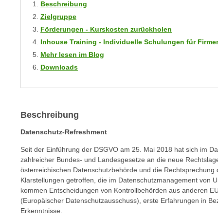
r
Beschreibung
i
i
Zielgruppe
e
k
F
Förderungen - Kurskosten zurückholen
a
u
Inhouse Training - Individuelle Schulungen für Fir
n
n
Mehr lesen im Blog
i
k
Downloads
s
t
c
i
h
o
e
n
Beschreibung
n
d
U
Datenschutz-Refreshment
e
n
r
Seit der Einführung der DSGVO am 25. Mai 2018 hat sich im Da
t
W
zahlreicher Bundes- und Landesgesetze an die neue Rechtslag
e
e
österreichischen Datenschutzbehörde und die Rechtsprechung d
r
Klarstellungen getroffen, die im Datenschutzmanagement von U
b
n
kommen Entscheidungen von Kontrollbehörden aus anderen EU-
s
e
(Europäischer Datenschutzausschuss), erste Erfahrungen in Bez
e
Erkenntnisse.
h
i