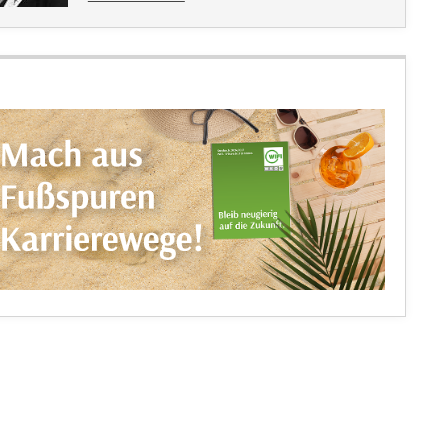
an Michaela Heidegger-Deichsler: mailto:michaela.h