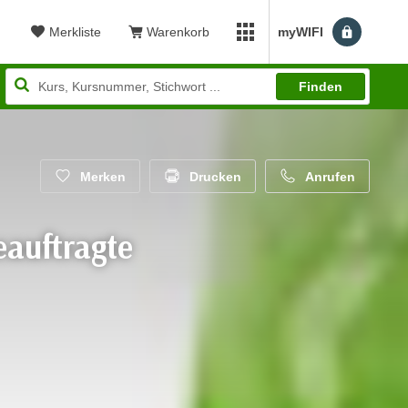
Merkliste
Warenkorb
myWIFI
Benutzerm
myWIFI Apps öffnen
Finden
Merken
Drucken
Anrufen
eauftragte
wertung: 2,50