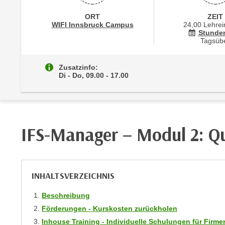
r
i
i
ORT
ZEIT
e
Standortinformationen zu
öffnen
WIFI Innsbruck Campus
24,00 Lehrei
k
F
Stunde
a
Tagsüb
u
n
n
i
k
Zusatzinfo:
s
Di - Do, 09.00 - 17.00
t
c
i
h
o
e
n
n
d
IFS-Manager – Modul 2: Q
U
e
n
r
t
W
e
e
INHALTSVERZEICHNIS
r
b
n
Beschreibung
s
e
Förderungen - Kurskosten zurückholen
e
h
Inhouse Training - Individuelle Schulungen für Fir
i