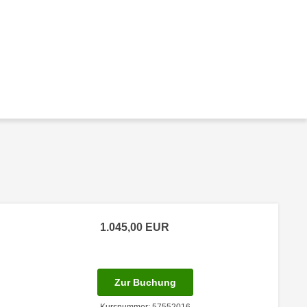
1.045,00
EUR
 Anmeldestatus "Verfügbar"
für Termin: 09.02.2027 - 11
Zur Buchung