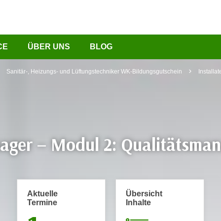
CE
ÜBER UNS
BLOG
Sanitär-, Heizungs- und Lüftungstechniker WK-Bildungsgutschein
Install
ager – Modul 2: Qualitätsma
Aktuelle
Übersicht
Termine
Inhalte