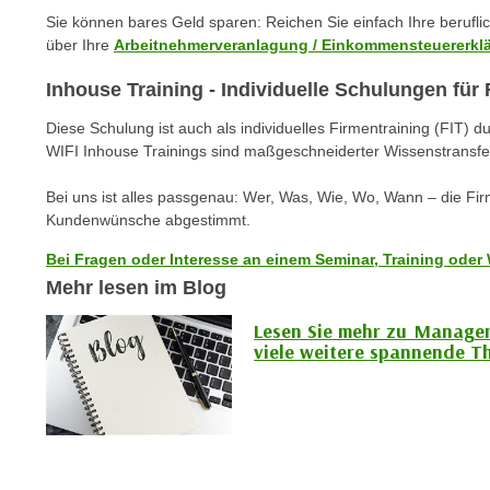
n
s
Sie können bares Geld sparen: Reichen Sie einfach Ihre berufl
n
über Ihre
Arbeitnehmerveranlagung / Einkommensteuererkl
i
S
c
i
Inhouse Training - Individuelle Schulungen fü
h
e
n
Diese Schulung ist auch als individuelles Firmentraining (FIT) d
a
WIFI Inhouse Trainings sind maßgeschneiderter Wissenstransfe
i
u
c
f
Bei uns ist alles passgenau: Wer, Was, Wie, Wo, Wann – die Fi
h
„
Kundenwünsche abgestimmt.
t
A
d
Bei Fragen oder Interesse an einem Seminar, Training oder 
l
e
Mehr lesen im Blog
l
m
e
Lesen Sie mehr zu Manage
D
a
viele weitere spannende T
a
k
t
z
e
e
n
p
s
t