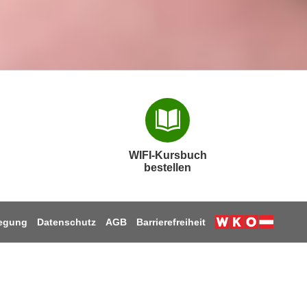
WIFI-Kursbuch
bestellen
legung
Datenschutz
AGB
Barrierefreiheit
Weiter zur W