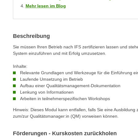
m
t
Mehr lesen im Blog
e
e
n
n
e
o
i
t
Beschreibung
n
w
Sie müssen Ihren Betrieb nach IFS zertifizieren lassen und ste
s
e
System einzuführen und mit Erfolg umzusetzen.
e
n
t
d
Inhalte:
z
i
Relevante Grundlagen und Werkzeuge für die Einführung ei
e
Laufende Umsetzung im Betrieb
g
n
Aufbau einer Qualitätsmanagement-Dokumentation
s
,
Lenkung von Informationen
i
Arbeiten in teilnehmerspezifischen Workshops
w
n
e
d
Hinweis: Dieses Modul kann entfallen, falls Sie eine Ausbildun
l
zum/zur Qualitätsmanager:in (QM) vorweisen können.
.
c
W
h
e
Förderungen - Kurskosten zurückholen
e