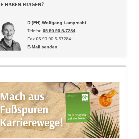
IE HABEN FRAGEN?
DI(FH) Wolfgang Lamprecht
Telefon
05 90 90 5-7284
Fax 05 90 90 5-57284
E-Mail senden
an DI(FH) Wolfgang Lamprecht: mailto:wolfgang.lamp