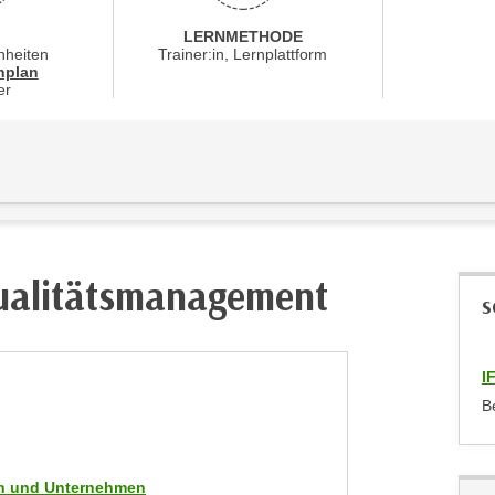
LERNMETHODE
nheiten
Trainer:in, Lernplattform
für Veranstaltung 57552016
nplan
er
ualitätsmanagement
S
I
B
men und Unternehmen