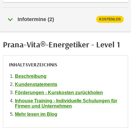
i
e
k
F
a
u
Infotermine
(
2
)
KOSTENLOS
n
n
i
k
s
t
Prana-Vita®-Energetiker - Level 1
c
i
h
o
e
n
INHALTSVERZEICHNIS
n
d
U
e
Beschreibung
n
r
Kundenstatements
t
W
Förderungen - Kurskosten zurückholen
e
e
r
Inhouse Training - Individuelle Schulungen für
b
Firmen und Unternehmen
n
s
Mehr lesen im Blog
e
e
h
i
m
t