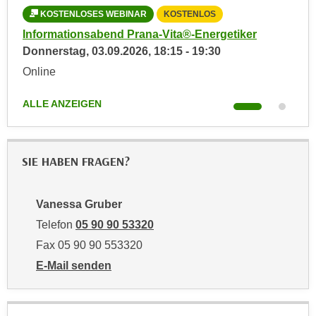
k
z
KOSTENLOSES WEBINAR
KOSTENLOS
i
w
Informationsabend Prana-Vita®-Energetiker
Inf
e
e
Donnerstag,
03.09.2026
,
18:15
-
19:30
Mit
-
c
Online
Onl
S
k
e
e
ALLE ANZEIGEN
ALL
t
n
z
u
u
n
n
SIE HABEN FRAGEN?
d
g
u
z
m
Vanessa Gruber
u
f
Telefon
05 90 90 53320
s
ü
t
Fax 05 90 90 553320
r
i
S
E-Mail senden
m
i
an Vanessa Gruber: mailto:vanessa.gruber@wktirol.
m
e
e
r