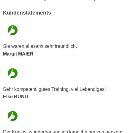
n
i
S
Kundenstatements
c
i
h
e
n
a
i
u
c
f
Sie waren allesamt sehr freundlich.
h
„
Margit MAIER
t
A
d
l
e
l
m
e
D
a
Sehr kompetent, gutes Training, viel Lebendiges!
a
k
Elke BUND
t
z
e
e
n
p
s
t
c
i
Der Kurs ist wunderbar und ich kann ihn nur von ganzem