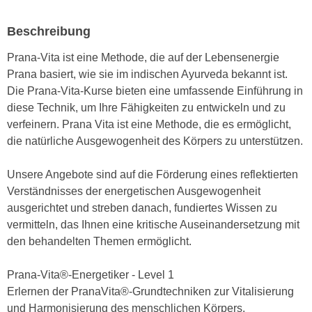
e
e
n
Beschreibung
n
e
o
Prana-Vita ist eine Methode, die auf der Lebensenergie
i
t
Prana basiert, wie sie im indischen Ayurveda bekannt ist.
n
w
Die Prana-Vita-Kurse bieten eine umfassende Einführung in
s
e
diese Technik, um Ihre Fähigkeiten zu entwickeln und zu
e
n
verfeinern. Prana Vita ist eine Methode, die es ermöglicht,
t
d
die natürliche Ausgewogenheit des Körpers zu unterstützen.
z
i
e
g
Unsere Angebote sind auf die Förderung eines reflektierten
n
s
Verständnisses der energetischen Ausgewogenheit
,
i
ausgerichtet und streben danach, fundiertes Wissen zu
w
n
vermitteln, das Ihnen eine kritische Auseinandersetzung mit
e
d
den behandelten Themen ermöglicht.
l
.
c
W
Prana-Vita®-Energetiker - Level 1
h
e
Erlernen der PranaVita®-Grundtechniken zur Vitalisierung
e
n
und Harmonisierung des menschlichen Körpers.
s