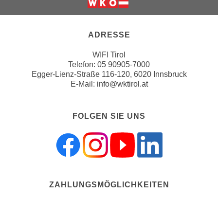
n
b
Weiter zur Website der Wirts
p
e
e
r
ADRESSE
r
h
s
i
WIFI Tirol
o
Telefon:
05 90905-7000
n
n
Egger-Lienz-Straße 116-120, 6020 Innsbruck
a
E-Mail:
info@wktirol.at
e
u
n
s
b
e
FOLGEN SIE UNS
e
i
z
n
o
e
g
a
e
n
n
g
ZAHLUNGSMÖGLICHKEITEN
e
e
n
n
D
e