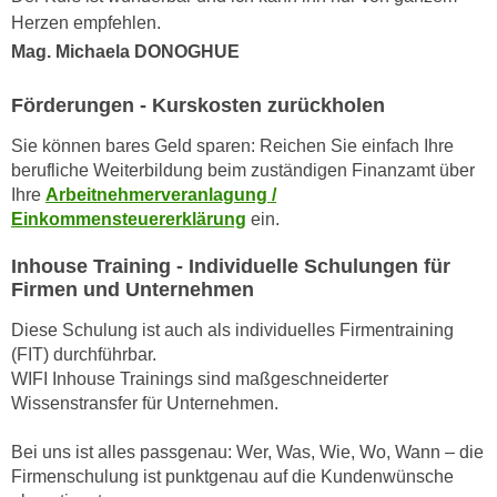
h
e
Herzen empfehlen.
u
r
Mag. Michaela DONOGHUE
t
e
z
n
Förderungen - Kurskosten zurückholen
a
“
b
Sie können bares Geld sparen: Reichen Sie einfach Ihre
k
k
berufliche Weiterbildung beim zuständigen Finanzamt über
l
o
Ihre
Arbeitnehmerveranlagung /
i
Einkommensteuererklärung
ein.
m
c
m
k
Inhouse Training - Individuelle Schulungen für
e
e
Firmen und Unternehmen
n
n
z
Diese Schulung ist auch als individuelles Firmentraining
,
w
(FIT) durchführbar.
v
WIFI Inhouse Trainings sind maßgeschneiderter
i
e
Wissenstransfer für Unternehmen.
s
r
c
w
Bei uns ist alles passgenau: Wer, Was, Wie, Wo, Wann – die
h
e
Firmenschulung ist punktgenau auf die Kundenwünsche
e
n