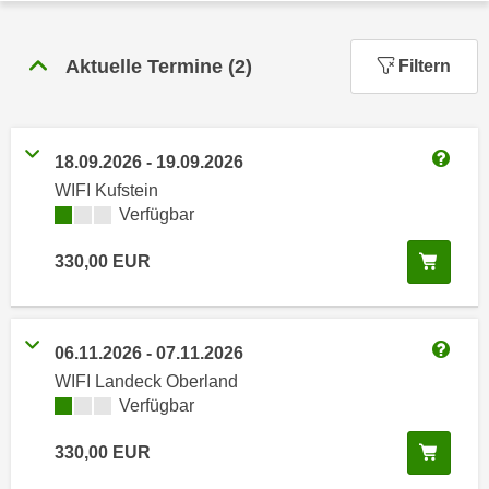
n
h
u
C
r
Aktuelle Termine
(
2
)
Filtern
o
C
o
o
k
o
i
18.09.2026
-
19.09.2026
k
Weitere
e
WIFI Kufstein
i
s
Kursverfügbarkeit:
Verfügbar
e
v
s
In de
o
330,00
EUR
,
n
d
U
i
S
e
06.11.2026
-
07.11.2026
-
Weitere
f
WIFI Landeck Oberland
a
ü
Kursverfügbarkeit:
Verfügbar
m
r
e
In de
330,00
EUR
d
r
i