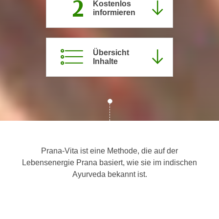
2
Kostenlos
c
i
informieren
h
m
t
m
e
u
Übersicht
n
n
Inhalte
S
g
i
v
e
e
,
r
d
w
a
e
s
n
s
Prana-Vita ist eine Methode, die auf der
d
w
Lebensenergie Prana basiert, wie sie im indischen
e
i
Ayurveda bekannt ist.
n
r
w
a
i
u
r
c