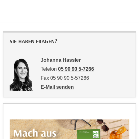
k
z
i
w
e
e
-
c
S
k
e
SIE HABEN FRAGEN?
e
t
n
z
u
Johanna Hassler
u
n
Telefon
05 90 90 5-7266
n
d
g
Fax 05 90 90 5-57266
u
z
m
E-Mail senden
u
f
an Johanna Hassler: mailto:johanna.hassl
s
ü
t
r
i
S
m
i
m
e
e
r