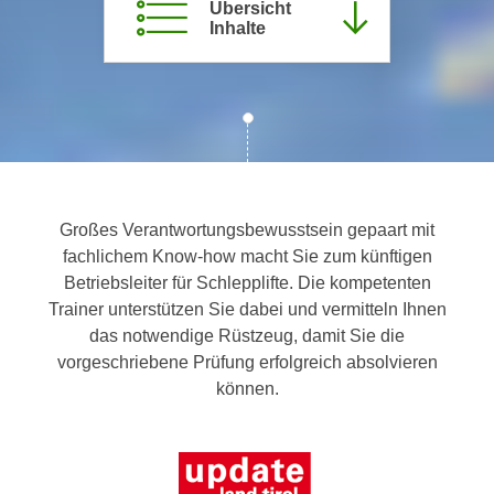
Übersicht
c
i
Inhalte
h
m
t
m
e
u
n
n
S
g
i
v
e
e
,
Großes Verantwortungsbewusstsein gepaart mit
r
d
fachlichem Know-how macht Sie zum künftigen
w
a
Betriebsleiter für Schlepplifte. Die kompetenten
e
s
Trainer unterstützen Sie dabei und vermitteln Ihnen
n
s
das notwendige Rüstzeug, damit Sie die
d
w
vorgeschriebene Prüfung erfolgreich absolvieren
e
i
können.
n
r
w
a
i
u
r
c