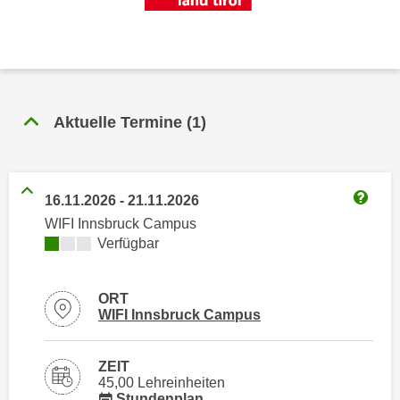
n
h
u
C
r
o
C
o
o
k
o
Aktuelle Termine
(
1
)
i
k
e
i
s
e
v
s
16.11.2026
-
21.11.2026
o
Weitere
,
WIFI Innsbruck Campus
n
d
Kursverfügbarkeit:
Verfügbar
U
i
S
e
ORT
-
f
Standortinformationen zu
öffnen
WIFI Innsbruck Campus
a
ü
m
r
e
ZEIT
d
45,00 Lehreinheiten
r
i
für Veranstaltung 67708016
Stundenplan