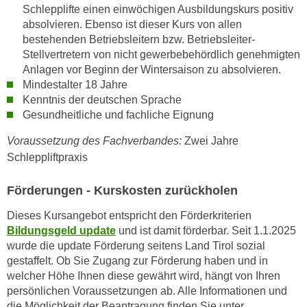
h
Schlepplifte einen einwöchigen Ausbildungskurs positiv
e
u
absolvieren. Ebenso ist dieser Kurs von allen
r
t
bestehenden Betriebsleitern bzw. Betriebsleiter-
e
z
Stellvertretern von nicht gewerbebehördlich genehmigten
n
Anlagen vor Beginn der Wintersaison zu absolvieren.
a
“
Mindestalter 18 Jahre
b
k
Kenntnis der deutschen Sprache
k
l
Gesundheitliche und fachliche Eignung
o
i
m
Voraussetzung des Fachverbandes:
Zwei Jahre
c
m
Schleppliftpraxis
k
e
e
n
Förderungen - Kurskosten zurückholen
n
z
,
Dieses Kursangebot entspricht den Förderkriterien
w
v
Bildungsgeld update
und ist damit förderbar. Seit 1.1.2025
i
e
wurde die update Förderung seitens Land Tirol sozial
s
r
gestaffelt. Ob Sie Zugang zur Förderung haben und in
c
w
welcher Höhe Ihnen diese gewährt wird, hängt von Ihren
h
e
persönlichen Voraussetzungen ab. Alle Informationen und
e
die Möglichkeit der Beantragung finden Sie unter
n