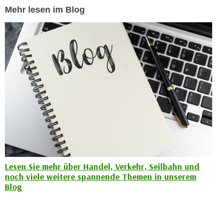
r
Mehr lesen im Blog
a
t
b
e
e
C
n
o
.
o
W
k
e
i
n
e
n
s
S
z
i
u
e
A
d
n
e
Lesen Sie mehr über Handel, Verkehr, Seilbahn und
a
r
noch viele weitere spannende Themen in unserem
l
C
Blog
y
o
s
o
e