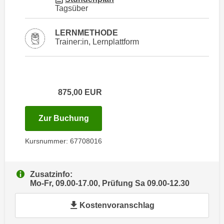
i
e
Tagsüber
k
F
a
u
LERNMETHODE
n
Trainer:in, Lernplattform
n
i
k
s
t
c
i
h
o
875,00
EUR
e
n
n
d
für Termin: 16.11.2026 - 21.11.202
Zur Buchung
U
e
n
r
Kursnummer: 67708016
t
W
e
e
r
Zusatzinfo:
b
Mo-Fr, 09.00-17.00, Prüfung Sa 09.00-12.30
n
s
e
e
Kostenvoranschlag
h
i
m
t