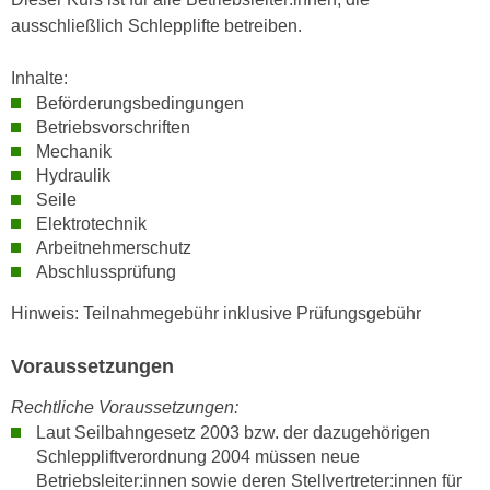
n
i
ausschließlich Schlepplifte betreiben.
S
c
i
h
Inhalte:
e
Beförderungsbedingungen
n
a
Betriebsvorschriften
i
u
Mechanik
c
f
Hydraulik
h
„
Seile
t
A
Elektrotechnik
d
l
Arbeitnehmerschutz
e
l
Abschlussprüfung
m
e
Hinweis: Teilnahmegebühr inklusive Prüfungsgebühr
D
a
a
k
Voraussetzungen
t
z
e
e
Rechtliche Voraussetzungen:
n
p
Laut Seilbahngesetz 2003 bzw. der dazugehörigen
s
t
Schleppliftverordnung 2004 müssen neue
c
i
Betriebsleiter:innen sowie deren Stellvertreter:innen für