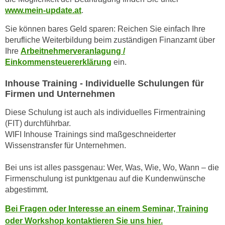
n
www.mein-update.at
.
d
E
e
Sie können bares Geld sparen: Reichen Sie einfach Ihre
U
n
berufliche Weiterbildung beim zuständigen Finanzamt über
-
w
Ihre
Arbeitnehmerveranlagung /
U
i
Einkommensteuererklärung
ein.
S
r
A
Inhouse Training - Individuelle Schulungen für
z
u
Firmen und Unternehmen
i
n
e
Diese Schulung ist auch als individuelles Firmentraining
t
l
(FIT) durchführbar.
e
o
WIFI Inhouse Trainings sind maßgeschneiderter
r
r
Wissenstransfer für Unternehmen.
w
i
o
Bei uns ist alles passgenau: Wer, Was, Wie, Wo, Wann – die
e
r
Firmenschulung ist punktgenau auf die Kundenwünsche
n
f
abgestimmt.
t
e
i
Bei Fragen oder Interesse an einem Seminar, Training
n
e
oder Workshop kontaktieren Sie uns hier.
h