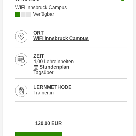
n
Weitere
h
WIFI Innsbruck Campus
u
Kursverfügbarkeit:
Verfügbar
C
r
o
C
o
o
ORT
k
Standortinformationen zu
öffnen
WIFI Innsbruck Campus
o
i
k
e
i
ZEIT
s
e
4,00 Lehreinheiten
v
für Veranstaltung 72310016
Stundenplan
s
Tagsüber
o
,
n
d
U
LERNMETHODE
i
Trainer:in
S
e
-
f
a
ü
m
r
120,00
EUR
e
d
r
i