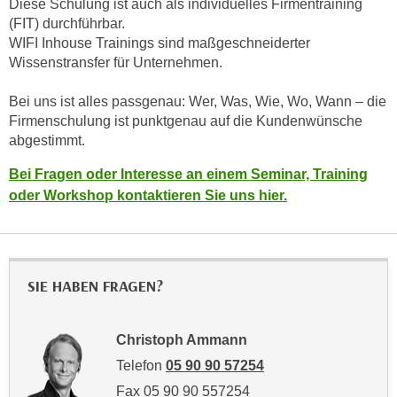
Diese Schulung ist auch als individuelles Firmentraining
n
d
(FIT) durchführbar.
E
e
WIFI Inhouse Trainings sind maßgeschneiderter
U
Wissenstransfer für Unternehmen.
n
-
w
U
Bei uns ist alles passgenau: Wer, Was, Wie, Wo, Wann – die
i
S
Firmenschulung ist punktgenau auf die Kundenwünsche
r
abgestimmt.
A
z
u
i
Bei Fragen oder Interesse an einem Seminar, Training
n
e
oder Workshop kontaktieren Sie uns hier.
t
l
e
o
r
r
w
i
SIE HABEN FRAGEN?
o
e
r
n
f
t
Christoph Ammann
e
i
Telefon
05 90 90 57254
n
e
Fax 05 90 90 557254
h