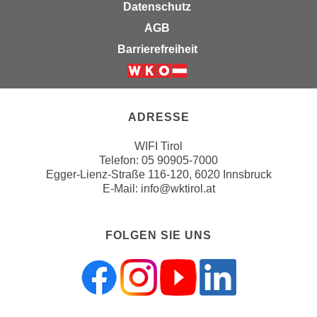
Datenschutz
n
e
,
AGB
l
g
Barrierefreiheit
e
e
v
l
a
Weiter zur Website der Wirts
a
n
n
ADRESSE
t
g
e
e
WIFI Tirol
I
Telefon:
05 90905-7000
n
n
Egger-Lienz-Straße 116-120, 6020 Innsbruck
I
h
E-Mail:
info@wktirol.at
h
a
r
l
e
FOLGEN SIE UNS
t
d
e
u
a
r
n
c
z
h