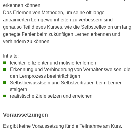
n
erkennen können.
i
S
Das Erlernen von Methoden, um seine oft lange
c
i
antrainierten Lerngewohnheiten zu verbessern sind
h
e
genauso Teil dieses Kurses, wie die Selbstreflexion um lang
n
a
gehegte Fehler beim zukünftigen Lernen erkennen und
i
u
verhindern zu können.
c
f
h
„
Inhalte:
t
A
leichter, effizienter und motivierter lernen
d
l
Erkennung und Verhinderung von Verhaltensweisen, die
e
l
den Lernprozess beeinträchtigen
m
e
Selbstbewusstsein und Selbstvertrauen beim Lernen
D
a
steigern
a
realistische Ziele setzen und erreichen
k
t
z
e
e
Voraussetzungen
n
p
s
t
Es gibt keine Voraussetzung für die Teilnahme am Kurs.
c
i