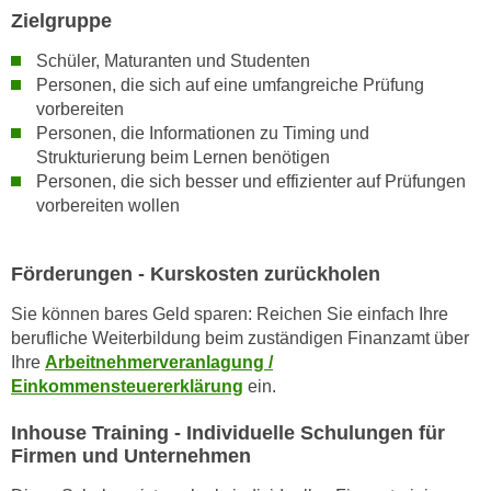
h
e
Zielgruppe
u
r
t
Schüler, Maturanten und Studenten
e
Personen, die sich auf eine umfangreiche Prüfung
z
n
vorbereiten
a
“
Personen, die Informationen zu Timing und
b
k
Strukturierung beim Lernen benötigen
k
l
Personen, die sich besser und effizienter auf Prüfungen
o
i
vorbereiten wollen
m
c
m
k
e
Förderungen - Kurskosten zurückholen
e
n
n
Sie können bares Geld sparen: Reichen Sie einfach Ihre
z
,
berufliche Weiterbildung beim zuständigen Finanzamt über
w
v
Ihre
Arbeitnehmerveranlagung /
i
e
Einkommensteuererklärung
ein.
s
r
c
Inhouse Training - Individuelle Schulungen für
w
Firmen und Unternehmen
h
e
e
n