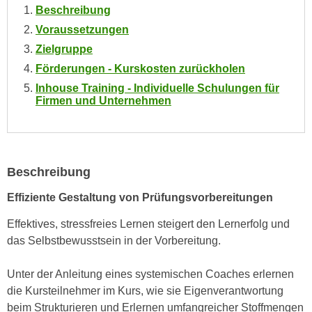
Beschreibung
e
e
n
Voraussetzungen
n
e
Zielgruppe
o
i
t
Förderungen - Kurskosten zurückholen
n
w
Inhouse Training - Individuelle Schulungen für
s
e
Firmen und Unternehmen
e
n
t
d
z
i
e
g
Beschreibung
n
s
,
Effiziente Gestaltung von Prüfungsvorbereitungen
i
w
n
Effektives, stressfreies Lernen steigert den Lernerfolg und
e
d
das Selbstbewusstsein in der Vorbereitung.
l
.
c
W
Unter der Anleitung eines systemischen Coaches erlernen
h
e
die Kursteilnehmer im Kurs, wie sie Eigenverantwortung
e
n
beim Strukturieren und Erlernen umfangreicher Stoffmengen
s