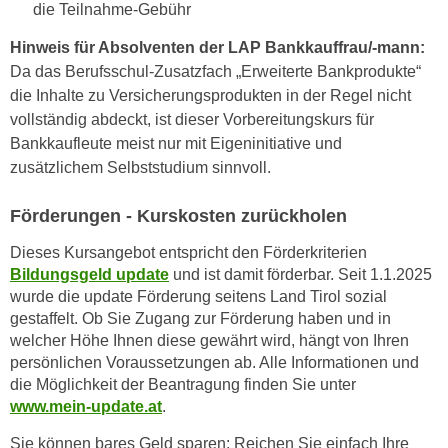
h
die Teilnahme-Gebühr
e
u
r
Hinweis für Absolventen der LAP Bankkauffrau/-mann:
t
e
Da das Berufsschul-Zusatzfach „Erweiterte Bankprodukte“
z
n
die Inhalte zu Versicherungsprodukten in der Regel nicht
a
“
vollständig abdeckt, ist dieser Vorbereitungskurs für
b
k
Bankkaufleute meist nur mit Eigeninitiative und
k
l
zusätzlichem Selbststudium sinnvoll.
o
i
m
c
Förderungen - Kurskosten zurückholen
m
k
e
Dieses Kursangebot entspricht den Förderkriterien
e
n
Bildungsgeld update
und ist damit förderbar. Seit 1.1.2025
n
z
wurde die update Förderung seitens Land Tirol sozial
,
gestaffelt. Ob Sie Zugang zur Förderung haben und in
w
v
welcher Höhe Ihnen diese gewährt wird, hängt von Ihren
i
e
persönlichen Voraussetzungen ab. Alle Informationen und
s
r
die Möglichkeit der Beantragung finden Sie unter
c
w
www.mein-update.at
.
h
e
e
Sie können bares Geld sparen: Reichen Sie einfach Ihre
n