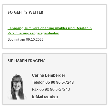
k
z
i
w
SO GEHT'S WEITER
e
e
-
c
S
k
Lehrgang zum Versicherungsmakler und Berater in
e
e
Versicherungsangelegenheiten
t
n
Beginnt am
09.10.2026
z
u
u
n
n
d
SIE HABEN FRAGEN?
g
u
z
m
u
f
Carina Lemberger
s
ü
Telefon
05 90 90 5-7243
t
r
i
Fax 05 90 90 5-57243
S
m
E-Mail senden
i
m
an Carina Lemberger: mailto:carina.lembe
e
e
r