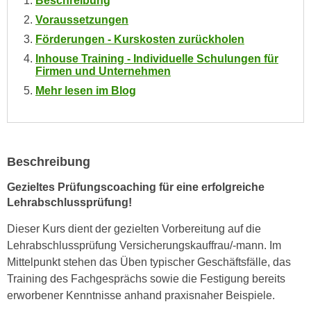
Beschreibung
e
e
Voraussetzungen
n
n
Förderungen - Kurskosten zurückholen
e
o
Inhouse Training - Individuelle Schulungen für
i
t
Firmen und Unternehmen
n
w
Mehr lesen im Blog
s
e
e
n
t
d
z
i
e
Beschreibung
g
n
s
Gezieltes Prüfungscoaching für eine erfolgreiche
,
i
Lehrabschlussprüfung!
w
n
e
Dieser Kurs dient der gezielten Vorbereitung auf die
d
l
Lehrabschlussprüfung Versicherungskauffrau/-mann. Im
.
c
Mittelpunkt stehen das Üben typischer Geschäftsfälle, das
W
h
Training des Fachgesprächs sowie die Festigung bereits
e
e
erworbener Kenntnisse anhand praxisnaher Beispiele.
n
s