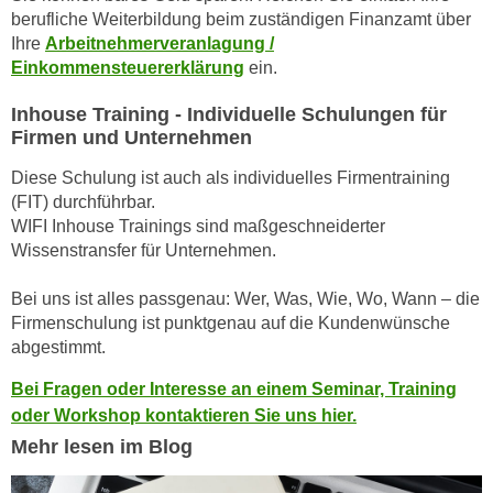
n
berufliche Weiterbildung beim zuständigen Finanzamt über
d
E
Ihre
Arbeitnehmerveranlagung /
e
Einkommensteuererklärung
ein.
U
n
-
w
Inhouse Training - Individuelle Schulungen für
U
i
Firmen und Unternehmen
S
r
A
Diese Schulung ist auch als individuelles Firmentraining
z
u
(FIT) durchführbar.
i
WIFI Inhouse Trainings sind maßgeschneiderter
n
e
Wissenstransfer für Unternehmen.
t
l
e
o
Bei uns ist alles passgenau: Wer, Was, Wie, Wo, Wann – die
r
r
Firmenschulung ist punktgenau auf die Kundenwünsche
w
i
abgestimmt.
o
e
r
Bei Fragen oder Interesse an einem Seminar, Training
n
f
oder Workshop kontaktieren Sie uns hier.
t
e
Mehr lesen im Blog
i
n
e
h