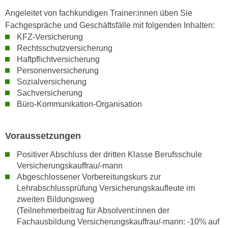
n
i
Angeleitet von fachkundigen Trainer:innen üben Sie
S
c
Fachgespräche und Geschäftsfälle mit folgenden Inhalten:
i
h
KFZ-Versicherung
e
Rechtsschutzversicherung
n
a
Haftpflichtversicherung
i
u
Personenversicherung
c
f
Sozialversicherung
h
„
Sachversicherung
t
A
Büro-Kommunikation-Organisation
d
l
e
l
m
Voraussetzungen
e
D
a
Positiver Abschluss der dritten Klasse Berufsschule
a
k
Versicherungskauffrau/-mann
t
z
Abgeschlossener Vorbereitungskurs zur
e
e
Lehrabschlussprüfung Versicherungskaufleute im
n
p
zweiten Bildungsweg
s
(Teilnehmerbeitrag für Absolvent:innen der
t
c
Fachausbildung Versicherungskauffrau/-mann: -10% auf
i