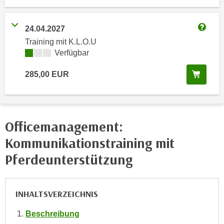
i
e
k
F
a
24.04.2027
u
Weitere
n
Training mit K.L.O.U
n
i
Kursverfügbarkeit:
Verfügbar
k
s
t
In de
285,00
EUR
c
i
h
o
e
n
n
d
Officemanagement:
U
e
n
Kommunikationstraining mit
r
t
W
Pferdeunterstützung
e
e
r
b
n
s
INHALTSVERZEICHNIS
e
e
h
i
Beschreibung
m
t