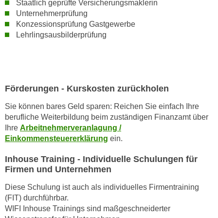
Staatlich geprüfte Versicherungsmaklerin
n
b
Unternehmerprüfung
p
e
Konzessionsprüfung Gastgewerbe
e
r
Lehrlingsausbilderprüfung
r
h
s
i
o
n
n
a
e
Förderungen - Kurskosten zurückholen
u
n
s
Sie können bares Geld sparen: Reichen Sie einfach Ihre
b
e
berufliche Weiterbildung beim zuständigen Finanzamt über
e
i
Ihre
Arbeitnehmerveranlagung /
z
n
Einkommensteuererklärung
ein.
o
e
g
Inhouse Training - Individuelle Schulungen für
a
e
Firmen und Unternehmen
n
n
g
Diese Schulung ist auch als individuelles Firmentraining
e
e
(FIT) durchführbar.
n
n
WIFI Inhouse Trainings sind maßgeschneiderter
D
e