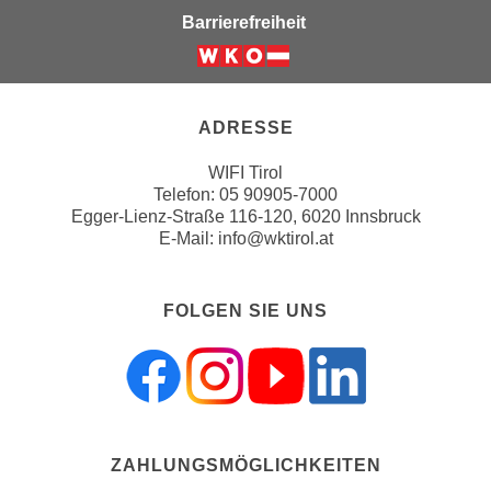
r
Barrierefreiheit
h
u
t
n
Weiter zur Website der Wirts
a
g
n
s
ADRESSE
g
z
e
w
WIFI Tirol
m
e
Telefon:
05 90905-7000
e
Egger-Lienz-Straße 116-120, 6020 Innsbruck
c
s
E-Mail:
info@wktirol.at
k
s
e
e
g
FOLGEN SIE UNS
n
e
e
s
n
e
S
t
c
z
h
t
ZAHLUNGSMÖGLICHKEITEN
u
.