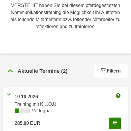
n
VERSTEHE' haben Sie bei diesem pferdegestützten
h
u
Kommunikationstraining die Möglichkeit Ihr Auftreten
C
r
als leitende Mitarbeiterin bzw. leitender Mitarbeiter zu
o
C
reflektieren und zu trainieren.
o
o
k
o
i
k
e
i
s
e
v
s
o
Aktuelle Termine
(
2
)
Filtern
,
n
d
U
i
S
e
10.10.2026
-
f
Weitere
Training mit K.L.O.U
a
ü
Kursverfügbarkeit:
Verfügbar
m
r
e
d
In de
285,00
EUR
r
i