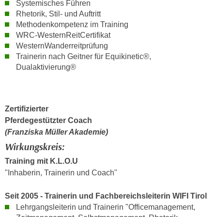
Systemisches Führen
n
e
Rhetorik, Stil- und Auftritt
,
l
Methodenkompetenz im Training
g
e
WRC-WesternReitCertifikat
e
WesternWanderreitprüfung
v
l
Trainerin nach Geitner für Equikinetic®,
a
a
Dualaktivierung®
n
n
t
g
e
e
I
Zertifizierter
n
n
Pferdegestützter Coach
I
h
(Franziska Müller Akademie)
h
a
Wirkungskreis:
r
l
e
Training mit K.L.O.U
t
d
"Inhaberin, Trainerin und Coach"
e
u
a
r
Seit 2005 - Trainerin und Fachbereichsleiterin WIFI Tirol
n
c
Lehrgangsleiterin und Trainerin "Officemanagement,
z
h