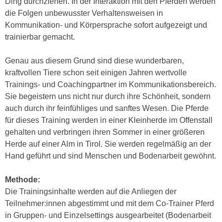
Ding durchziehen. In der Interaktion mit den Pferden werden
h
e
die Folgen unbewusster Verhaltensweisen in
u
r
Kommunikation- und Körpersprache sofort aufgezeigt und
t
e
trainierbar gemacht.
z
n
a
“
Genau aus diesem Grund sind diese wunderbaren,
b
k
kraftvollen Tiere schon seit einigen Jahren wertvolle
k
l
Trainings- und Coachingpartner im Kommunikationsbereich.
o
i
Sie begeistern uns nicht nur durch ihre Schönheit, sondern
m
c
auch durch ihr feinfühliges und sanftes Wesen. Die Pferde
m
k
für dieses Training werden in einer Kleinherde im Offenstall
e
e
gehalten und verbringen ihren Sommer in einer größeren
n
n
Herde auf einer Alm in Tirol. Sie werden regelmäßig an der
z
,
Hand geführt und sind Menschen und Bodenarbeit gewöhnt.
w
v
i
e
Methode:
s
r
Die Trainingsinhalte werden auf die Anliegen der
c
w
Teilnehmer:innen abgestimmt und mit dem Co-Trainer Pferd
h
e
in Gruppen- und Einzelsettings ausgearbeitet (Bodenarbeit
e
n