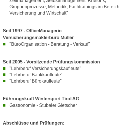
Zeitmanagement, Selbstmanagement, Rhetorik,
u
d
Gruppenprozesse, Methodik, Fachtrainings im Bereich
z
Versicherung und Wirtschaft"
i
e
e
i
C
g
Seit 1997 - OfficeManagerin
o
e
Versicherungsmaklerbüro Müller
o
n
"BüroOrganisation - Beratung - Verkauf"
k
.
i
U
e
Seit 2005 - Vorsitzende Prüfungskommission
m
s
"Lehrberuf Versicherungskaufleute"
I
"Lehrberuf Bankkaufleute"
e
h
"Lehrberuf Bürokaufleute"
r
n
h
e
o
n
Führungskraft Wintersport Tirol AG
b
d
Gastronomie - Stubaier Gletscher
e
a
n
r
Abschlüsse und Prüfungen:
e
ü