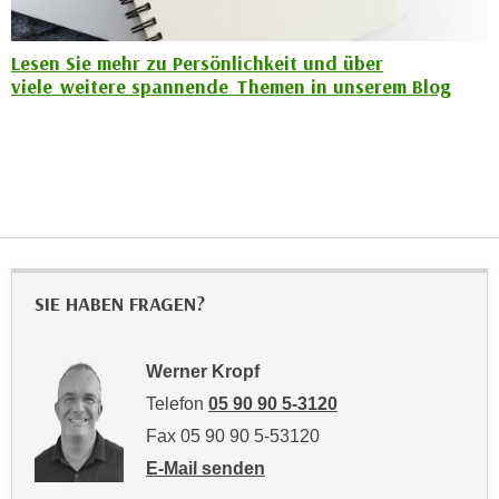
u
e
b
n
Lesen Sie mehr zu Persönlichkeit und über
i
i
viele weitere spannende Themen in unserem Blog
e
n
t
d
e
e
n
n
,
U
w
S
e
A
r
,
SIE HABEN FRAGEN?
d
b
e
e
n
Werner Kropf
i
w
w
Telefon
05 90 90 5-3120
e
e
i
Fax 05 90 90 5-53120
l
t
E-Mail senden
c
e
an Werner Kropf: mailto:werner.kropf@wkti