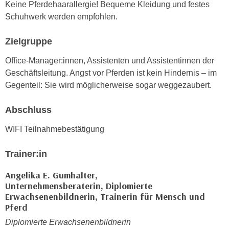
r
Keine Pferdehaarallergie! Bequeme Kleidung und festes
a
t
Schuhwerk werden empfohlen.
b
e
e
C
Zielgruppe
n
o
Office-Manager:innen, Assistenten und Assistentinnen der
.
o
Geschäftsleitung. Angst vor Pferden ist kein Hindernis – im
W
k
Gegenteil: Sie wird möglicherweise sogar weggezaubert.
e
i
n
e
Abschluss
n
s
S
z
WIFI Teilnahmebestätigung
i
u
e
A
Trainer:in
d
n
e
Angelika E. Gumhalter,
a
r
Unternehmensberaterin, Diplomierte
l
Erwachsenenbildnerin, Trainerin für Mensch und
C
y
Pferd
o
s
o
Diplomierte Erwachsenenbildnerin
e