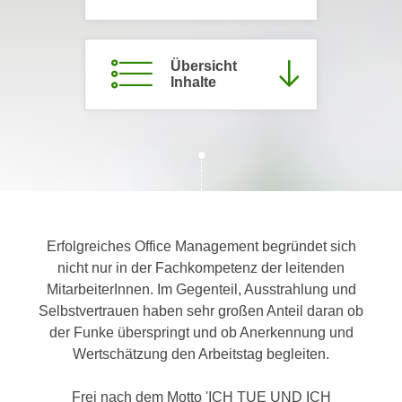
c
i
h
m
t
m
Übersicht
e
Inhalte
u
n
n
S
g
i
v
e
e
,
r
d
w
a
e
Erfolgreiches Office Management begründet sich
s
n
nicht nur in der Fachkompetenz der leitenden
s
d
MitarbeiterInnen. Im Gegenteil, Ausstrahlung und
w
e
Selbstvertrauen haben sehr großen Anteil daran ob
i
n
der Funke überspringt und ob Anerkennung und
r
w
Wertschätzung den Arbeitstag begleiten.
a
i
u
r
Frei nach dem Motto 'ICH TUE UND ICH
c