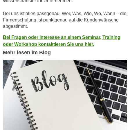
Wissenstransfer für Unternehmen.
a
h
t
Bei uns ist alles passgenau: Wer, Was, Wie, Wo, Wann – die
m
e
Firmenschulung ist punktgenau auf die Kundenwünsche
e
n
abgestimmt.
O
a
n
Bei Fragen oder Interesse an einem Seminar, Training
u
l
oder Workshop kontaktieren Sie uns hier.
c
i
Mehr lesen im Blog
h
n
a
e
n
-
U
J
n
o
t
u
e
r
r
n
n
e
e
y
h
z
m