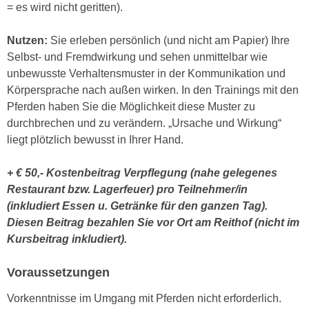
= es wird nicht geritten).
n
d
E
e
Nutzen:
Sie erleben persönlich (und nicht am Papier) Ihre
U
n
Selbst- und Fremdwirkung und sehen unmittelbar wie
-
w
unbewusste Verhaltensmuster in der Kommunikation und
U
i
Körpersprache nach außen wirken. In den Trainings mit den
S
r
Pferden haben Sie die Möglichkeit diese Muster zu
A
z
durchbrechen und zu verändern. „Ursache und Wirkung“
u
i
liegt plötzlich bewusst in Ihrer Hand.
n
e
t
l
+ € 50,- Kostenbeitrag Verpflegung (nahe gelegenes
e
o
Restaurant bzw. Lagerfeuer) pro Teilnehmer/in
r
r
(inkludiert Essen u. Getränke für den ganzen Tag).
w
i
Diesen Beitrag bezahlen Sie vor Ort am Reithof (nicht im
o
e
Kursbeitrag inkludiert).
r
n
f
t
Voraussetzungen
e
i
n
e
Vorkenntnisse im Umgang mit Pferden nicht erforderlich.
h