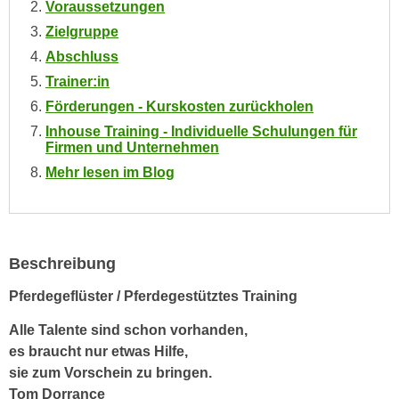
Voraussetzungen
e
e
Zielgruppe
n
n
e
Abschluss
o
i
Trainer:in
t
n
w
Förderungen - Kurskosten zurückholen
s
e
Inhouse Training - Individuelle Schulungen für
e
Firmen und Unternehmen
n
t
d
Mehr lesen im Blog
z
i
e
g
n
s
,
i
Beschreibung
w
n
e
Pferdegeflüster / Pferdegestütztes Training
d
l
.
Alle Talente sind schon vorhanden,
c
W
es braucht nur etwas Hilfe,
h
e
sie zum Vorschein zu bringen.
e
n
Tom Dorrance
s