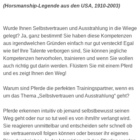
n
(Horsmanship-Legende aus den USA, 1910-2003)
i
S
c
i
h
e
Wurde Ihnen Selbstvertrauen und Ausstrahlung in die Wiege
n
a
gelegt? Ja, ganz bestimmt! Sie haben diese Kompetenzen
i
u
aus irgendwelchen Gründen einfach nur gut versteckt! Egal
c
f
wie tief Ihre Talente verborgen sind, Sie können jegliche
h
„
Kompetenzen hervorholen, trainieren und wenn Sie wollen
t
A
auch richtig gut darin werden. Flüstern Sie mit einem Pferd
d
l
und es zeigt Ihnen den Weg!
e
l
m
e
Warum sind Pferde die perfekten Trainingspartner, wenn es
D
a
um das Thema „Selbstvertrauen und Ausstrahlung“ geht?
a
k
t
z
Pferde erkennen intuitiv ob jemand selbstbewusst seinen
e
e
Weg geht oder nur so tut weil es von ihm/ihr verlangt wird.
n
p
Sie reagieren unmittelbar und entscheiden sehr schnell ob
s
t
sie vertrauensvoll folgen können oder besser ihr eigenes
c
i