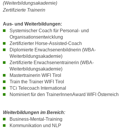
k
(Weiterbildungsakademie)
z
i
Zertifizierte Trainerin
w
e
e
-
Aus- und Weiterbildungen:
c
S
Systemischer Coach für Personal- und
k
e
Organisationsentwicklung
e
Zertifizierter Horse-Assisted-Coach
t
n
Diplomierte Erwachsenenbildnerin (WBA-
z
u
Weiterbildungsakademie)
u
n
Zertifizierte Erwachsenentrainerin (WBA-
n
d
Weiterbildungsakademie)
g
u
Mastertrainerin WIFI Tirol
z
m
Train the Trainer WIFI Tirol
u
f
TCi Telecoach International
s
Nominiert für den TrainerInnenAward WIFI Österreich
ü
t
r
i
S
Weiterbildungen im Bereich:
m
i
Business-Mental-Training
m
e
Kommunikation und NLP
e
r