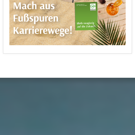
u
d
z
i
e
e
i
C
g
o
e
o
n
k
.
i
U
e
m
s
I
e
h
r
n
h
e
o
n
b
d
e
a
n
r
e
ü