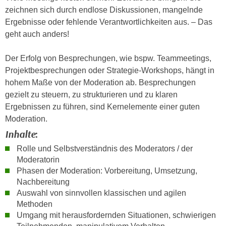
h
e
zeichnen sich durch endlose Diskussionen, mangelnde
u
r
Ergebnisse oder fehlende Verantwortlichkeiten aus. – Das
t
e
geht auch anders!
z
n
a
“
Der Erfolg von Besprechungen, wie bspw. Teammeetings,
b
k
Projektbesprechungen oder Strategie-Workshops, hängt in
k
l
hohem Maße von der Moderation ab. Besprechungen
o
i
gezielt zu steuern, zu strukturieren und zu klaren
m
c
Ergebnissen zu führen, sind Kernelemente einer guten
m
k
Moderation.
e
e
Inhalte
:
n
n
Rolle und Selbstverständnis des Moderators / der
z
,
Moderatorin
w
v
Phasen der Moderation: Vorbereitung, Umsetzung,
i
e
Nachbereitung
s
r
Auswahl von sinnvollen klassischen und agilen
c
w
Methoden
h
e
Umgang mit herausfordernden Situationen, schwierigen
e
n