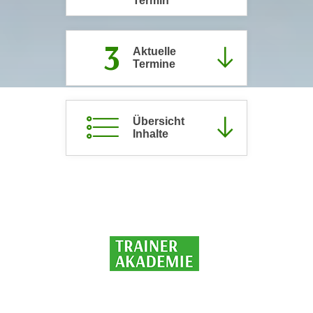
Termin
c
i
h
m
3
t
m
Aktuelle
e
Termine
u
n
n
S
g
i
v
Übersicht
e
e
Inhalte
,
r
d
w
a
e
s
n
s
d
w
e
i
n
r
w
a
i
u
r
c