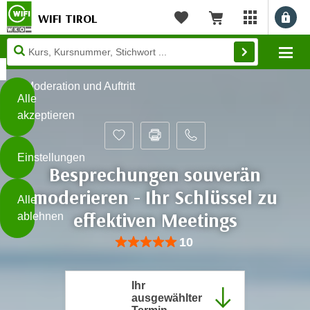
WIFI TIROL
Benu
myWIFI Apps ö
Merkliste
Warenkorb
Diese
Mo
Seite
Zum Inhalt springen
Zur Fußzeile springen
verwendet
Moderation und Auftritt
Cookies
Alle
akzeptieren
O
h
Einstellungen
n
Besprechungen souverän
e
B
moderieren - Ihr Schlüssel zu
I
Alle
i
h
effektiven Meetings
ablehnen
t
r
t
Bewertung: Anzahl 10, Durchschnittlic
10
e
Weiterlesen
e
Z
b
u
Ihr
e
s
ausgewählter
a
- nur für sichtbaren Text
t