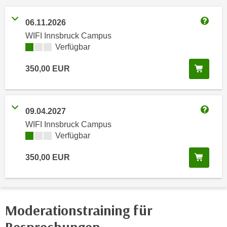
e
e
n
06.11.2026
n
Weitere
e
WIFI Innsbruck Campus
o
i
Kursverfügbarkeit:
Verfügbar
t
n
w
In de
s
350,00
EUR
e
e
n
t
d
z
i
09.04.2027
e
Weitere
g
WIFI Innsbruck Campus
n
s
Kursverfügbarkeit:
Verfügbar
,
i
w
In de
350,00
EUR
n
e
d
l
.
c
W
h
e
Moderationstraining für
e
n
s