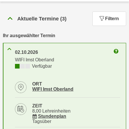
n
h
u
C
r
Aktuelle Termine
(
3
)
Filtern
o
C
o
o
k
Ihr ausgewählter Termin
o
i
k
e
i
02.10.2026
s
Weitere
e
WIFI Imst Oberland
v
s
Kursverfügbarkeit:
Verfügbar
o
,
n
d
U
ORT
i
Standortinformationen zu
öffnen
WIFI Imst Oberland
S
e
-
f
a
ü
ZEIT
m
8,00 Lehreinheiten
r
für Veranstaltung 84231306
Stundenplan
e
d
Tagsüber
r
i