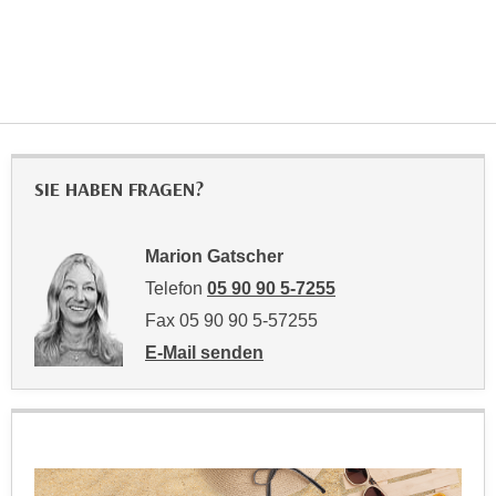
n
e
,
l
g
e
e
v
l
a
a
n
n
t
SIE HABEN FRAGEN?
g
e
e
I
n
Marion Gatscher
n
I
Telefon
05 90 90 5-7255
h
h
a
Fax 05 90 90 5-57255
r
l
E-Mail senden
e
t
an Marion Gatscher: mailto:marion.gatsch
d
e
u
a
r
n
c
z
h