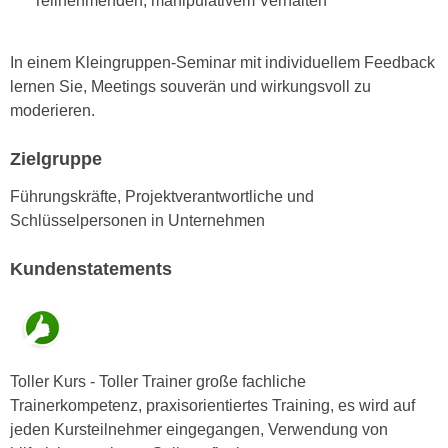
Teilnehmenden, manipulativem Verhalten
n
d
E
e
In einem Kleingruppen-Seminar mit individuellem Feedback
U
n
lernen Sie, Meetings souverän und wirkungsvoll zu
-
w
moderieren.
U
i
S
r
Zielgruppe
A
z
u
i
Führungskräfte, Projektverantwortliche und
n
e
Schlüsselpersonen in Unternehmen
t
l
e
o
Kundenstatements
r
r
w
i
o
e
r
n
f
Toller Kurs - Toller Trainer große fachliche
t
e
Trainerkompetenz, praxisorientiertes Training, es wird auf
i
n
jeden Kursteilnehmer eingegangen, Verwendung von
e
h