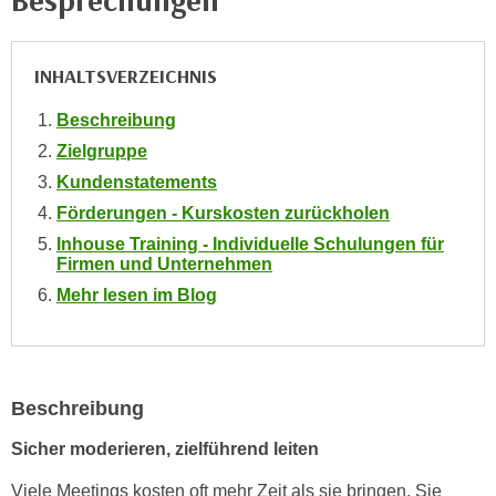
Besprechungen
n
i
S
c
i
INHALTSVERZEICHNIS
h
e
n
a
Beschreibung
i
u
Zielgruppe
c
f
Kundenstatements
h
„
t
Förderungen - Kurskosten zurückholen
A
d
Inhouse Training - Individuelle Schulungen für
l
Firmen und Unternehmen
e
l
m
Mehr lesen im Blog
e
D
a
a
k
t
z
e
e
Beschreibung
n
p
Sicher moderieren, zielführend leiten
s
t
c
i
Viele Meetings kosten oft mehr Zeit als sie bringen. Sie