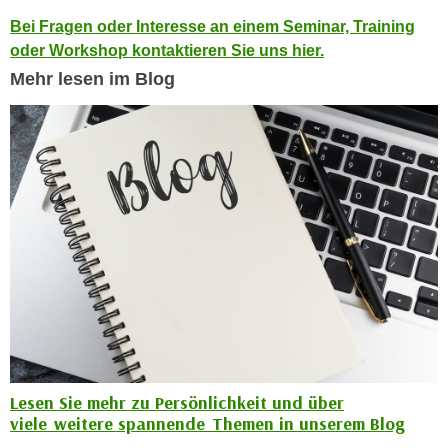
k
z
Bei Fragen oder Interesse an einem Seminar, Training
i
w
oder Workshop kontaktieren Sie uns hier.
e
e
Mehr lesen im Blog
-
c
S
k
e
e
t
n
z
u
u
n
n
d
g
u
z
m
u
f
s
ü
t
r
i
S
m
i
Lesen Sie mehr zu Persönlichkeit und über
m
viele weitere spannende Themen in unserem Blog
e
e
r