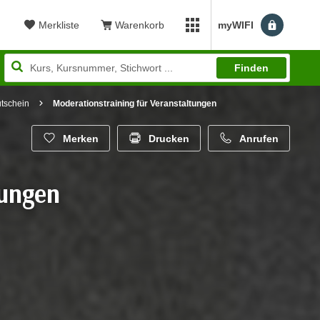
Merkliste
Warenkorb
myWIFI
Benutzerm
myWIFI Apps öffnen
Finden
utschein
Moderationstraining für Veranstaltungen
Merken
Drucken
Anrufen
tungen