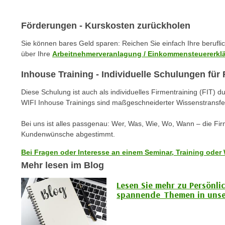
m
t
e
e
Förderungen - Kurskosten zurückholen
n
n
e
Sie können bares Geld sparen: Reichen Sie einfach Ihre berufl
o
i
über Ihre
Arbeitnehmerveranlagung / Einkommensteuererkl
t
n
w
Inhouse Training - Individuelle Schulungen fü
s
e
e
Diese Schulung ist auch als individuelles Firmentraining (FIT) d
n
t
WIFI Inhouse Trainings sind maßgeschneiderter Wissenstransfe
d
z
i
Bei uns ist alles passgenau: Wer, Was, Wie, Wo, Wann – die Fi
e
g
Kundenwünsche abgestimmt.
n
s
,
Bei Fragen oder Interesse an einem Seminar, Training oder 
i
w
Mehr lesen im Blog
n
e
d
Lesen Sie mehr zu Persönli
l
.
spannende Themen in unse
c
W
h
e
e