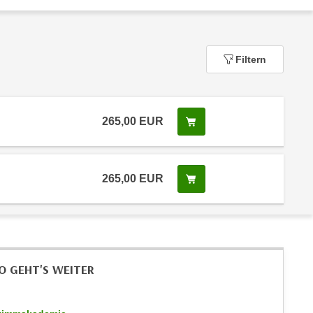
Filtern
265,00
EUR
In den Warenkorb legen
 Anmeldestatus "Verfügbar"
265,00
EUR
In den Warenkorb legen
 Anmeldestatus "Verfügbar"
O GEHT'S WEITER