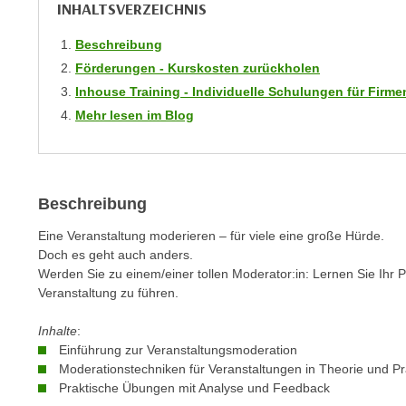
r
INHALTSVERZEICHNIS
i
i
e
Beschreibung
k
F
a
Förderungen - Kurskosten zurückholen
u
n
Inhouse Training - Individuelle Schulungen für Fir
n
i
Mehr lesen im Blog
k
s
t
c
i
h
o
e
Beschreibung
n
n
d
Eine Veranstaltung moderieren – für viele eine große Hürde.
U
e
Doch es geht auch anders.
n
r
Werden Sie zu einem/einer tollen Moderator:in: Lernen Sie Ihr 
t
W
Veranstaltung zu führen.
e
e
r
Inhalte
:
b
Einführung zur Veranstaltungsmoderation
n
s
Moderationstechniken für Veranstaltungen in Theorie und Pr
e
e
Praktische Übungen mit Analyse und Feedback
h
i