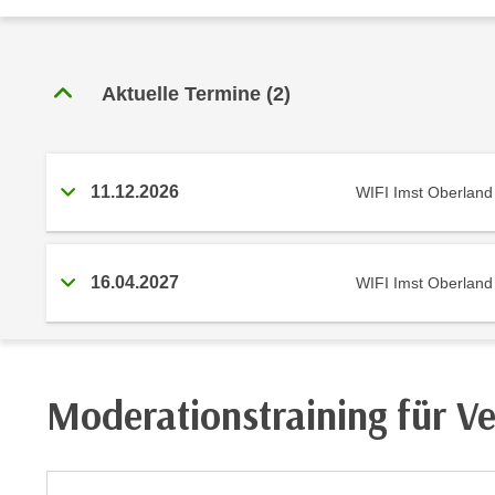
r
c
n
h
u
C
r
Aktuelle Termine
(
2
)
o
C
o
o
k
o
i
k
11.12.2026
WIFI Imst Oberland
e
i
s
e
v
s
16.04.2027
WIFI Imst Oberland
o
,
n
d
U
i
S
e
-
f
Moderationstraining für V
a
ü
m
r
e
d