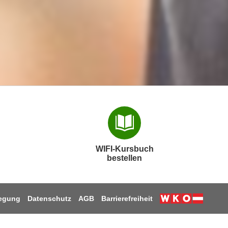
WIFI-Kursbuch
bestellen
legung
Datenschutz
AGB
Barrierefreiheit
Weiter zur W