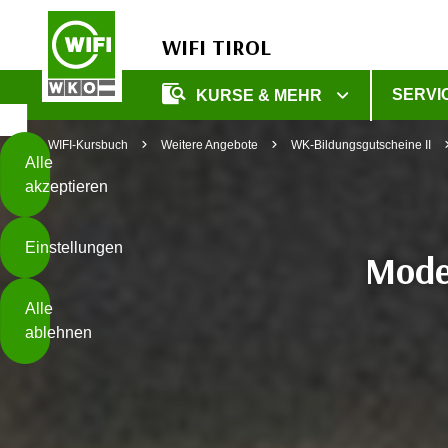
WIFI TIROL
Diese
SERVI
KURSE & MEHR
Seite
Zum Inhalt springen
Zur Fußzeile springen
verwendet
WIFI-Kursbuch
Weitere Angebote
WK-Bildungsgutscheine II
Cookies
Alle
akzeptieren
O
h
Einstellungen
n
Moder
e
B
I
Alle
i
h
ablehnen
t
r
t
e
Weiterlesen
e
Z
b
u
e
s