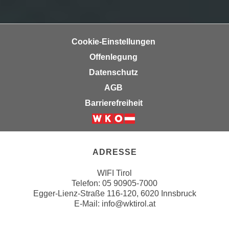
n
e
,
l
g
e
Cookie-Einstellungen
e
v
l
Offenlegung
a
a
Datenschutz
n
n
t
AGB
g
e
Barrierefreiheit
e
I
n
n
Weiter zur Website der Wirts
I
h
h
a
ADRESSE
r
l
e
t
WIFI Tirol
d
Telefon:
05 90905-7000
e
u
Egger-Lienz-Straße 116-120, 6020 Innsbruck
a
E-Mail:
info@wktirol.at
r
n
c
z
h