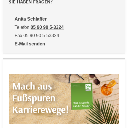
SIE HABEN FRAGEN?
r
a
t
b
e
Anita Schlaffer
e
C
n
Telefon
05 90 90 5-3324
o
.
Fax 05 90 90 5-53324
o
W
k
E-Mail senden
e
i
an Anita Schlaffer: mailto:anita.schlaffer@wktirol.at
n
e
n
s
S
z
i
u
e
A
d
n
e
a
r
l
C
y
o
s
o
e