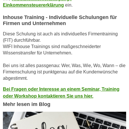
h
e
Einkommensteuererklärung
ein.
u
r
t
Inhouse Training - Individuelle Schulungen für
e
z
Firmen und Unternehmen
n
a
“
Diese Schulung ist auch als individuelles Firmentraining
b
k
(FIT) durchführbar.
k
l
WIFI Inhouse Trainings sind maßgeschneiderter
o
i
Wissenstransfer für Unternehmen.
m
c
m
Bei uns ist alles passgenau: Wer, Was, Wie, Wo, Wann – die
k
e
Firmenschulung ist punktgenau auf die Kundenwünsche
e
n
abgestimmt.
n
z
,
Bei Fragen oder Interesse an einem Seminar, Training
w
v
oder Workshop kontaktieren Sie uns hier.
i
e
Mehr lesen im Blog
s
r
c
w
h
e
e
n