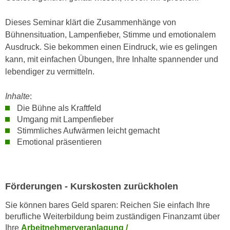
n
i
S
Dieses Seminar klärt die Zusammenhänge von
c
i
Bühnensituation, Lampenfieber, Stimme und emotionalem
h
e
Ausdruck. Sie bekommen einen Eindruck, wie es gelingen
n
a
kann, mit einfachen Übungen, Ihre Inhalte spannender und
i
u
lebendiger zu vermitteln.
c
f
h
„
Inhalte
:
t
A
Die Bühne als Kraftfeld
d
l
Umgang mit Lampenfieber
e
l
Stimmliches Aufwärmen leicht gemacht
m
e
Emotional präsentieren
D
a
a
k
t
z
e
Förderungen - Kurskosten zurückholen
e
n
p
Sie können bares Geld sparen: Reichen Sie einfach Ihre
s
t
berufliche Weiterbildung beim zuständigen Finanzamt über
c
i
Ihre
Arbeitnehmerveranlagung /