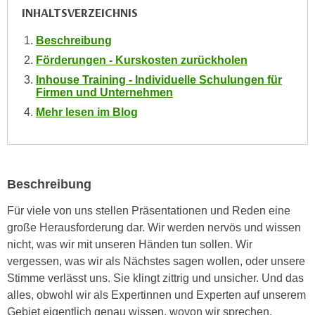
e
INHALTSVERZEICHNIS
e
n
n
Beschreibung
e
o
Förderungen - Kurskosten zurückholen
i
t
n
Inhouse Training - Individuelle Schulungen für
w
Firmen und Unternehmen
s
e
e
Mehr lesen im Blog
n
t
d
z
i
e
g
n
Beschreibung
s
,
i
Für viele von uns stellen Präsentationen und Reden eine
w
n
große Herausforderung dar. Wir werden nervös und wissen
e
d
nicht, was wir mit unseren Händen tun sollen. Wir
l
.
vergessen, was wir als Nächstes sagen wollen, oder unsere
c
W
Stimme verlässt uns. Sie klingt zittrig und unsicher. Und das
h
e
alles, obwohl wir als Expertinnen und Experten auf unserem
e
n
Gebiet eigentlich genau wissen, wovon wir sprechen.
s