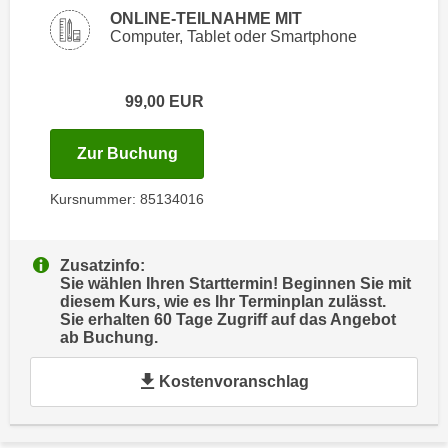
i
e
ONLINE-TEILNAHME MIT
k
Computer, Tablet oder Smartphone
F
a
u
n
n
99,00
EUR
i
k
s
t
c
für Termin: 30.06.2027 mit der Ku
Zur Buchung
i
h
o
e
Kursnummer: 85134016
n
n
d
U
e
Zusatzinfo:
n
r
Sie wählen Ihren Starttermin! Beginnen Sie mit
t
diesem Kurs, wie es Ihr Terminplan zulässt.
W
e
Sie erhalten 60 Tage Zugriff auf das Angebot
e
ab Buchung.
r
b
n
s
Kostenvoranschlag
e
e
h
i
m
t