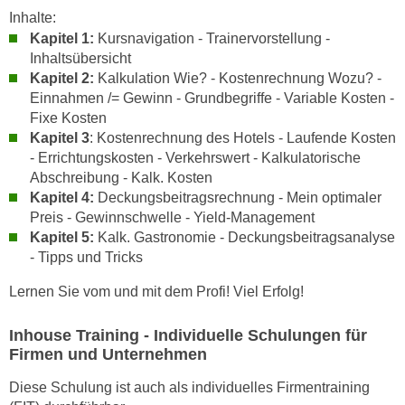
n
Inhalte:
i
S
Kapitel 1:
Kursnavigation - Trainervorstellung -
c
i
Inhaltsübersicht
h
e
Kapitel 2:
Kalkulation Wie? - Kostenrechnung Wozu? -
n
a
Einnahmen /= Gewinn - Grundbegriffe - Variable Kosten -
i
u
Fixe Kosten
c
f
Kapitel 3
: Kostenrechnung des Hotels - Laufende Kosten
h
- Errichtungskosten - Verkehrswert - Kalkulatorische
„
t
Abschreibung - Kalk. Kosten
A
d
Kapitel 4:
Deckungsbeitragsrechnung - Mein optimaler
l
e
Preis - Gewinnschwelle - Yield-Management
l
Kapitel 5:
Kalk. Gastronomie - Deckungsbeitragsanalyse
m
e
- Tipps und Tricks
D
a
a
k
Lernen Sie vom und mit dem Profi! Viel Erfolg!
t
z
e
e
Inhouse Training - Individuelle Schulungen für
n
Firmen und Unternehmen
p
s
t
Diese Schulung ist auch als individuelles Firmentraining
c
i