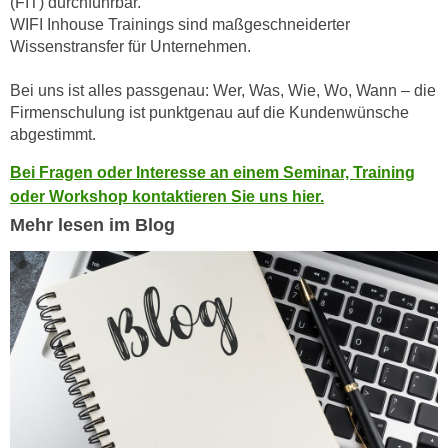
(FIT) durchführbar.
h
e
WIFI Inhouse Trainings sind maßgeschneiderter
u
r
Wissenstransfer für Unternehmen.
t
e
z
n
Bei uns ist alles passgenau: Wer, Was, Wie, Wo, Wann – die
a
“
Firmenschulung ist punktgenau auf die Kundenwünsche
b
abgestimmt.
k
k
l
Bei Fragen oder Interesse an einem Seminar, Training
o
i
oder Workshop kontaktieren Sie uns hier.
m
c
m
Mehr lesen im Blog
k
e
e
n
n
z
,
w
v
i
e
s
r
c
w
h
e
e
n