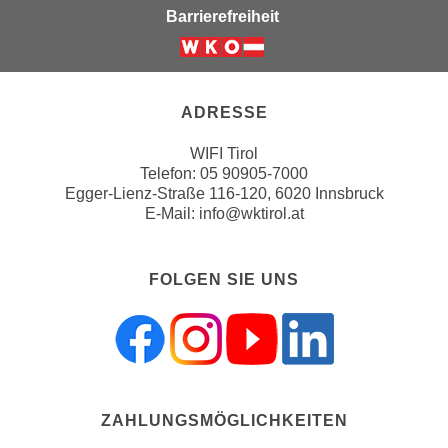
n
Barrierefreiheit
e
,
l
g
Weiter zur Website der Wirts
e
e
v
l
ADRESSE
a
a
n
WIFI Tirol
n
t
Telefon:
05 90905-7000
g
e
Egger-Lienz-Straße 116-120, 6020 Innsbruck
e
E-Mail:
info@wktirol.at
I
n
n
I
h
h
FOLGEN SIE UNS
a
r
l
e
t
d
e
u
a
r
n
ZAHLUNGSMÖGLICHKEITEN
c
z
h