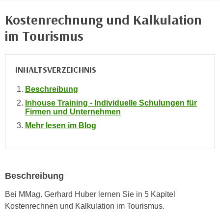
e
e
Kostenrechnung und Kalkulation
n
n
e
im Tourismus
o
i
t
n
w
s
INHALTSVERZEICHNIS
e
e
n
Beschreibung
t
d
z
Inhouse Training - Individuelle Schulungen für
i
Firmen und Unternehmen
e
g
n
Mehr lesen im Blog
s
,
i
w
n
e
d
l
Beschreibung
.
c
W
Bei MMag. Gerhard Huber lernen Sie in 5 Kapitel
h
e
Kostenrechnen und Kalkulation im Tourismus.
e
n
s