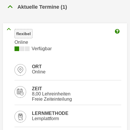
n
Aktuelle Termine
(
1
)
h
u
C
r
o
C
o
o
flexibel
k
Weitere
o
i
Online
k
e
Kursverfügbarkeit:
Verfügbar
i
s
e
v
s
ORT
o
,
Online
n
d
U
i
ZEIT
S
e
8,00 Lehreinheiten
-
Freie Zeiteinteilung
f
a
ü
m
LERNMETHODE
r
e
Lernplattform
d
r
i