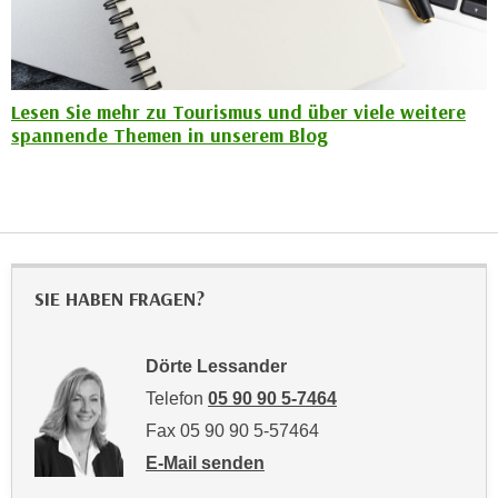
n
d
E
e
U
n
-
w
Lesen Sie mehr zu Tourismus und über viele weitere
U
i
spannende Themen in unserem Blog
S
r
A
z
u
i
n
e
t
l
e
o
SIE HABEN FRAGEN?
r
r
w
i
o
Dörte Lessander
e
r
Telefon
05 90 90 5-7464
n
f
t
Fax 05 90 90 5-57464
e
i
E-Mail senden
n
e
an Dörte Lessander: mailto:doerte.lessan
h