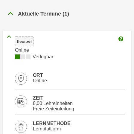
n
h
u
Aktuelle Termine
(
1
)
C
r
o
C
o
o
k
o
flexibel
i
Weitere
k
e
Online
i
Kursverfügbarkeit:
Verfügbar
s
e
v
s
o
,
ORT
n
Online
d
U
i
S
e
ZEIT
-
f
8,00 Lehreinheiten
a
Freie Zeiteinteilung
ü
m
r
e
LERNMETHODE
d
Lernplattform
r
i