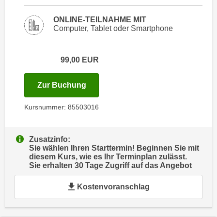
i
e
k
F
ONLINE-TEILNAHME MIT
a
Computer, Tablet oder Smartphone
u
n
n
i
k
99,00
EUR
s
t
c
i
für Termin: 30.06.2027 mit der Ku
h
Zur Buchung
o
e
n
Kursnummer: 85503016
n
d
U
e
n
r
Zusatzinfo:
t
W
Sie wählen Ihren Starttermin! Beginnen Sie mit
e
diesem Kurs, wie es Ihr Terminplan zulässt.
e
Sie erhalten 30 Tage Zugriff auf das Angebot
r
b
n
s
Kostenvoranschlag
e
e
h
i
m
t