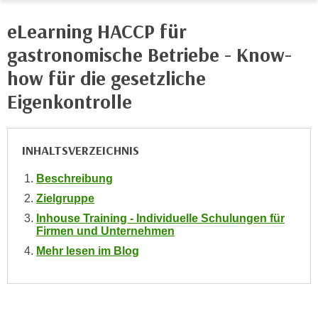
e
e
eLearning HACCP für
n
n
e
gastronomische Betriebe - Know-
o
i
t
how für die gesetzliche
n
w
s
Eigenkontrolle
e
e
n
t
d
z
INHALTSVERZEICHNIS
i
e
g
Beschreibung
n
s
,
Zielgruppe
i
w
Inhouse Training - Individuelle Schulungen für
n
Firmen und Unternehmen
e
d
l
Mehr lesen im Blog
.
c
W
h
e
e
n
s