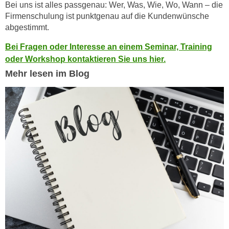
Bei uns ist alles passgenau: Wer, Was, Wie, Wo, Wann – die
n
d
Firmenschulung ist punktgenau auf die Kundenwünsche
E
e
abgestimmt.
U
n
-
Bei Fragen oder Interesse an einem Seminar, Training
w
U
oder Workshop kontaktieren Sie uns hier.
i
S
Mehr lesen im Blog
r
A
z
u
i
n
e
t
l
e
o
r
r
w
i
o
e
r
n
f
t
e
i
n
e
h