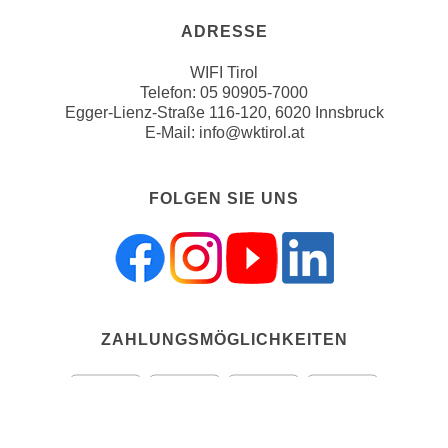
u
d
z
ADRESSE
i
e
e
WIFI Tirol
i
Telefon:
05 90905-7000
C
g
Egger-Lienz-Straße 116-120, 6020 Innsbruck
o
e
E-Mail:
info@wktirol.at
o
n
k
.
i
FOLGEN SIE UNS
U
e
m
s
I
e
h
r
n
h
e
o
ZAHLUNGSMÖGLICHKEITEN
n
b
d
e
a
n
r
e
ü