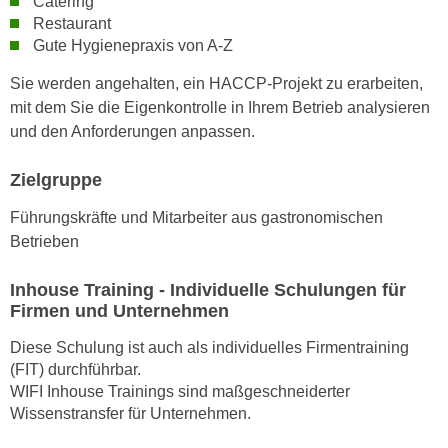
Catering
h
e
Restaurant
u
r
Gute Hygienepraxis von A-Z
t
e
z
Sie werden angehalten, ein HACCP-Projekt zu erarbeiten,
n
a
mit dem Sie die Eigenkontrolle in Ihrem Betrieb analysieren
“
b
und den Anforderungen anpassen.
k
k
l
o
Zielgruppe
i
m
c
Führungskräfte und Mitarbeiter aus gastronomischen
m
k
Betrieben
e
e
n
n
Inhouse Training - Individuelle Schulungen für
z
,
Firmen und Unternehmen
w
v
i
Diese Schulung ist auch als individuelles Firmentraining
e
s
(FIT) durchführbar.
r
c
WIFI Inhouse Trainings sind maßgeschneiderter
w
Wissenstransfer für Unternehmen.
h
e
e
n