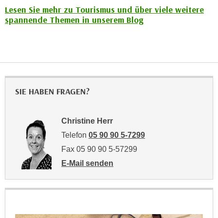
r
Lesen Sie mehr zu Tourismus und über viele weitere
a
t
spannende Themen in unserem Blog
b
e
e
C
n
o
.
o
W
k
e
i
SIE HABEN FRAGEN?
n
e
n
s
S
z
Christine Herr
i
u
Telefon
05 90 90 5-7299
e
A
Fax 05 90 90 5-57299
d
n
e
E-Mail senden
a
an Christine Herr: mailto:christine.herr@wk
r
l
C
y
o
s
o
e