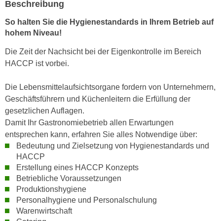
Beschreibung
n
i
S
So halten Sie die Hygienestandards in Ihrem Betrieb auf
c
i
hohem Niveau!
h
e
n
a
Die Zeit der Nachsicht bei der Eigenkontrolle im Bereich
i
u
HACCP ist vorbei.
c
f
h
„
Die Lebensmittelaufsichtsorgane fordern von Unternehmern,
t
A
Geschäftsführern und Küchenleitern die Erfüllung der
d
l
gesetzlichen Auflagen.
e
l
Damit Ihr Gastronomiebetrieb allen Erwartungen
m
e
entsprechen kann, erfahren Sie alles Notwendige über:
D
a
Bedeutung und Zielsetzung von Hygienestandards und
a
HACCP
k
t
Erstellung eines HACCP Konzepts
z
e
Betriebliche Voraussetzungen
e
n
Produktionshygiene
p
Personalhygiene und Personalschulung
s
t
Warenwirtschaft
c
i