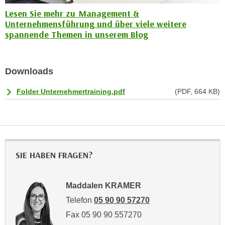
r
h
Lesen Sie mehr zu Management &
u
Unternehmensführung und über viele weitere
t
n
spannende Themen in unserem Blog
a
g
n
s
g
z
Downloads
e
w
m
e
Folder Unternehmertraining.pdf
(PDF, 664 KB)
e
c
s
k
s
e
e
g
n
e
SIE HABEN FRAGEN?
e
s
n
e
S
t
Maddalen KRAMER
c
z
Telefon
05 90 90 57270
h
t
Fax 05 90 90 557270
u
.