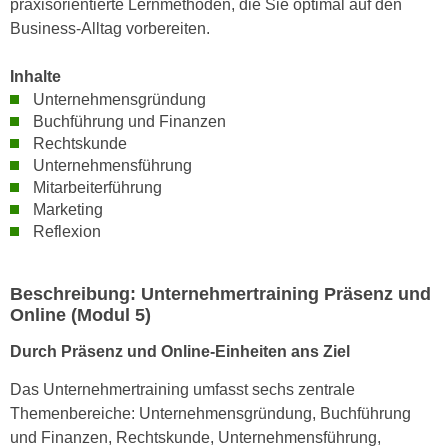
praxisorientierte Lernmethoden, die Sie optimal auf den
n
d
Business-Alltag vorbereiten.
E
e
U
n
Inhalte
-
w
Unternehmensgründung
U
i
Buchführung und Finanzen
S
r
Rechtskunde
A
Unternehmensführung
z
u
Mitarbeiterführung
i
n
Marketing
e
t
Reflexion
l
e
o
r
r
Beschreibung: Unternehmertraining Präsenz und
w
i
Online (Modul 5)
o
e
r
Durch Präsenz und Online-Einheiten ans Ziel
n
f
t
Das Unternehmertraining umfasst sechs zentrale
e
i
Themenbereiche: Unternehmensgründung, Buchführung
n
e
und Finanzen, Rechtskunde, Unternehmensführung,
h