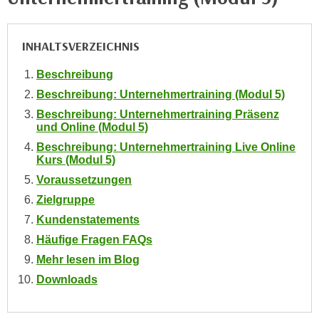
i
e
k
F
a
INHALTSVERZEICHNIS
u
n
n
i
Beschreibung
k
s
Beschreibung: Unternehmertraining (Modul 5)
t
c
i
Beschreibung: Unternehmertraining Präsenz
h
und Online (Modul 5)
o
e
Beschreibung: Unternehmertraining Live Online
n
n
Kurs (Modul 5)
d
U
Voraussetzungen
e
n
r
Zielgruppe
t
W
Kundenstatements
e
e
Häufige Fragen FAQs
r
b
Mehr lesen im Blog
n
s
e
Downloads
e
h
i
m
t