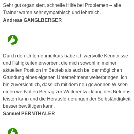
n
b
Sehr gut organisiert, schnelle Hilfe bei Problemen – alle
p
e
Trainer waren sehr sympathisch und lehrreich.
e
r
Andreas GANGLBERGER
r
h
s
i
o
n
n
a
e
u
Durch den Unternehmerkurs habe ich wertvolle Kenntnisse
n
s
und Fähigkeiten erworben, die mich sowohl in meiner
b
e
aktuellen Position im Betrieb als auch bei der möglichen
e
i
Gründung eines eigenen Unternehmens weiterbringen. Ich
z
n
bin zuversichtlich, dass ich mit dem neu gewonnen Wissen
o
e
einen wertvollen Beitrag zur Weiterentwicklung des Betriebs
g
a
leisten kann und die Herausforderungen der Selbständigkeit
e
n
besser bewältigen kann.
n
g
Samuel PERNTHALER
e
e
n
n
D
e