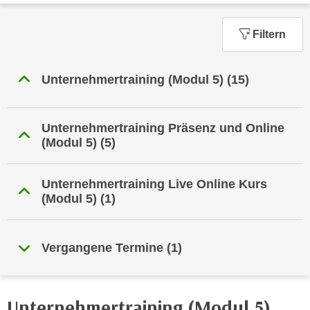
n
h
u
C
Filtern
r
o
C
o
o
Unternehmertraining (Modul 5)
(15)
k
o
i
k
e
i
Unternehmertraining Präsenz und Online
s
e
(Modul 5)
(5)
v
s
o
,
n
Unternehmertraining Live Online Kurs
d
(Modul 5)
(1)
U
i
S
e
-
f
Vergangene Termine
(1)
a
ü
m
r
e
d
r
Unternehmertraining (Modul 5)
i