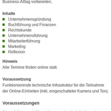
Business-Alltag vorbereiten.
n
e
,
l
Inhalte
g
e
Unternehmensgründung
e
v
Buchführung und Finanzen
l
a
Rechtskunde
a
n
Unternehmensführung
n
Mitarbeiterführung
t
g
Marketing
e
e
Reflexion
I
n
n
Hinweis
I
h
Alle Termine finden online statt.
h
a
r
l
Voraussetzung
e
t
Funktionierende technische Infrastruktur für die Teilnahme
d
e
der Online-Einheiten (inkl. eingeschalteter Kamera und Ton).
u
a
r
n
Voraussetzungen
c
z
h