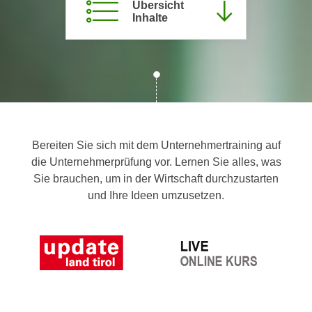
Übersicht
c
i
Inhalte
h
m
t
m
e
u
n
n
S
g
i
v
e
e
,
Bereiten Sie sich mit dem Unternehmertraining auf
r
d
die Unternehmerprüfung vor. Lernen Sie alles, was
w
a
Sie brauchen, um in der Wirtschaft durchzustarten
e
s
und Ihre Ideen umzusetzen.
n
s
d
w
e
i
n
r
w
a
i
u
r
c