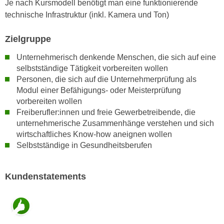
Je nach Kursmodell benötigt man eine funktionierende
u
d
technische Infrastruktur (inkl. Kamera und Ton)
z
i
e
e
Zielgruppe
i
C
g
Unternehmerisch denkende Menschen, die sich auf eine
o
e
selbstständige Tätigkeit vorbereiten wollen
o
n
Personen, die sich auf die Unternehmerprüfung als
k
.
Modul einer Befähigungs- oder Meisterprüfung
i
U
vorbereiten wollen
e
m
Freiberufler:innen und freie Gewerbetreibende, die
s
unternehmerische Zusammenhänge verstehen und sich
I
e
wirtschaftliches Know-how aneignen wollen
h
r
Selbstständige in Gesundheitsberufen
n
h
e
o
n
Kundenstatements
b
d
e
a
n
r
e
ü