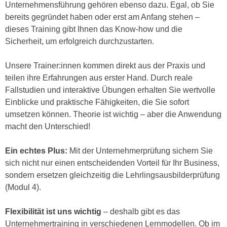
n
Unternehmensführung gehören ebenso dazu. Egal, ob Sie
i
S
bereits gegründet haben oder erst am Anfang stehen –
c
i
dieses Training gibt Ihnen das Know-how und die
h
e
Sicherheit, um erfolgreich durchzustarten.
n
a
i
u
Unsere Trainer:innen kommen direkt aus der Praxis und
c
f
teilen ihre Erfahrungen aus erster Hand. Durch reale
h
„
Fallstudien und interaktive Übungen erhalten Sie wertvolle
t
A
Einblicke und praktische Fähigkeiten, die Sie sofort
d
l
umsetzen können. Theorie ist wichtig – aber die Anwendung
e
l
macht den Unterschied!
m
e
D
a
Ein echtes Plus:
Mit der Unternehmerprüfung sichern Sie
a
k
sich nicht nur einen entscheidenden Vorteil für Ihr Business,
t
z
sondern ersetzen gleichzeitig die Lehrlingsausbilderprüfung
e
e
(Modul 4).
n
p
s
t
Flexibilität ist uns wichtig
– deshalb gibt es das
c
i
Unternehmertraining in verschiedenen Lernmodellen. Ob im