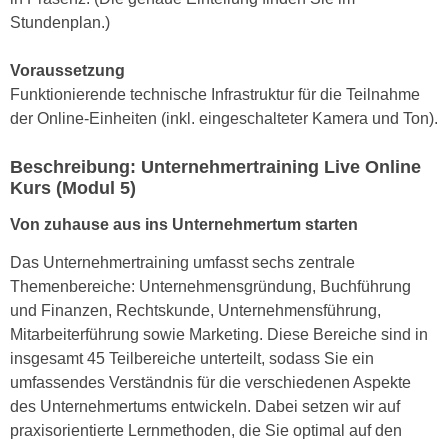
k
z
Stundenplan.)
i
w
e
e
Voraussetzung
-
c
Funktionierende technische Infrastruktur für die Teilnahme
S
k
der Online-Einheiten (inkl. eingeschalteter Kamera und Ton).
e
e
t
n
Beschreibung: Unternehmertraining Live Online
z
u
Kurs (Modul 5)
u
n
n
Von zuhause aus ins Unternehmertum starten
d
g
u
Das Unternehmertraining umfasst sechs zentrale
z
m
Themenbereiche: Unternehmensgründung, Buchführung
u
f
und Finanzen, Rechtskunde, Unternehmensführung,
s
ü
Mitarbeiterführung sowie Marketing. Diese Bereiche sind in
t
r
insgesamt 45 Teilbereiche unterteilt, sodass Sie ein
i
S
umfassendes Verständnis für die verschiedenen Aspekte
m
i
des Unternehmertums entwickeln. Dabei setzen wir auf
m
e
praxisorientierte Lernmethoden, die Sie optimal auf den
e
r