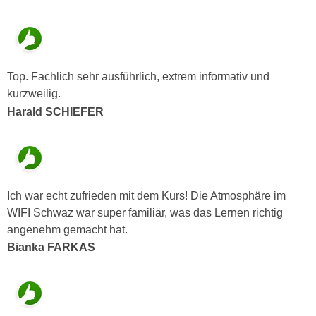
u
e
b
n
i
i
e
n
t
Top. Fachlich sehr ausführlich, extrem informativ und
d
e
kurzweilig.
e
n
Harald SCHIEFER
n
,
U
w
S
e
A
r
,
d
Ich war echt zufrieden mit dem Kurs! Die Atmosphäre im
b
e
WIFI Schwaz war super familiär, was das Lernen richtig
e
n
angenehm gemacht hat.
i
w
Bianka FARKAS
w
e
e
i
l
t
c
e