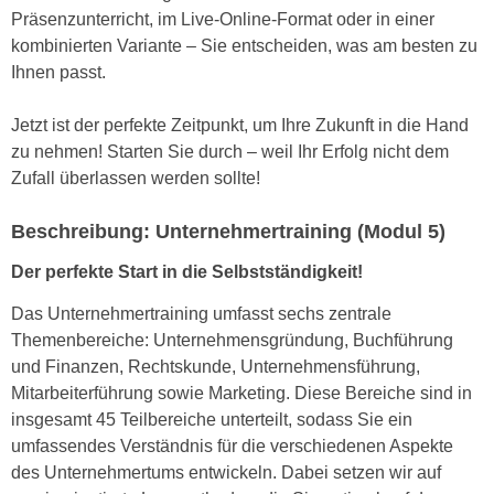
h
e
Präsenzunterricht, im Live-Online-Format oder in einer
u
r
kombinierten Variante – Sie entscheiden, was am besten zu
t
e
Ihnen passt.
z
n
a
“
Jetzt ist der perfekte Zeitpunkt, um Ihre Zukunft in die Hand
b
k
zu nehmen! Starten Sie durch – weil Ihr Erfolg nicht dem
k
l
Zufall überlassen werden sollte!
o
i
m
c
Beschreibung: Unternehmertraining (Modul 5)
m
k
Der perfekte Start in die Selbstständigkeit!
e
e
n
n
Das Unternehmertraining umfasst sechs zentrale
z
,
Themenbereiche: Unternehmensgründung, Buchführung
w
v
und Finanzen, Rechtskunde, Unternehmensführung,
i
e
Mitarbeiterführung sowie Marketing. Diese Bereiche sind in
s
r
insgesamt 45 Teilbereiche unterteilt, sodass Sie ein
c
w
umfassendes Verständnis für die verschiedenen Aspekte
h
e
des Unternehmertums entwickeln. Dabei setzen wir auf
e
n