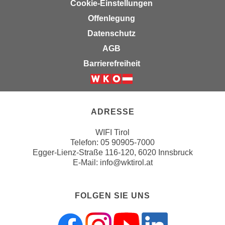
Cookie-Einstellungen
h
e
u
Offenlegung
c
t
h
Datenschutz
z
n
AGB
r
i
Barrierefreiheit
e
s
c
c
h
Weiter zur Website der Wirts
h
t
e
ADRESSE
l
D
i
a
WIFI Tirol
c
t
Telefon:
05 90905-7000
h
e
Egger-Lienz-Straße 116-120, 6020 Innsbruck
e
E-Mail:
info@wktirol.at
n
n
.
R
E
FOLGEN SIE UNS
e
i
c
n
h
e