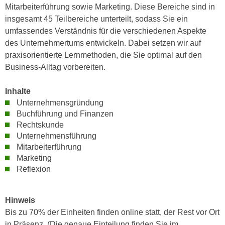
r
Mitarbeiterführung sowie Marketing. Diese Bereiche sind in
a
t
insgesamt 45 Teilbereiche unterteilt, sodass Sie ein
b
e
umfassendes Verständnis für die verschiedenen Aspekte
e
C
des Unternehmertums entwickeln. Dabei setzen wir auf
n
o
praxisorientierte Lernmethoden, die Sie optimal auf den
.
o
Business-Alltag vorbereiten.
W
k
e
i
Inhalte
n
e
Unternehmensgründung
n
s
Buchführung und Finanzen
S
z
Rechtskunde
i
Unternehmensführung
u
e
Mitarbeiterführung
A
d
Marketing
n
e
Reflexion
a
r
l
C
y
Hinweis
o
s
Bis zu 70% der Einheiten finden online statt, der Rest vor Ort
o
e
in Präsenz. (Die genaue Einteilung finden Sie im