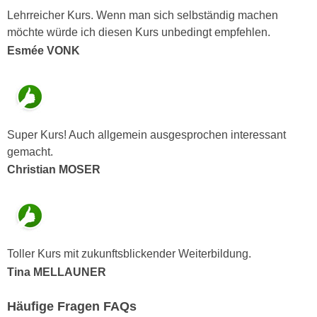
h
r
Lehrreicher Kurs. Wenn man sich selbständig machen
e
e
möchte würde ich diesen Kurs unbedingt empfehlen.
n
C
Esmée VONK
I
o
h
o
r
k
e
i
D
e
Super Kurs! Auch allgemein ausgesprochen interessant
a
s
gemacht.
t
f
Christian MOSER
e
ü
n
r
k
M
e
a
i
r
Toller Kurs mit zukunftsblickender Weiterbildung.
n
k
Tina MELLAUNER
e
e
m
t
Häufige Fragen FAQs
d
i