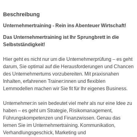
e
e
n
Beschreibung
n
e
o
Unternehmertraining - Rein ins Abenteuer Wirtschaft!
i
t
n
w
Das Unternehmertraining ist Ihr Sprungbrett in die
s
e
Selbstständigkeit!
e
n
t
d
Hier geht es nicht nur um die Unternehmerprüfung – es geht
z
i
darum, Sie optimal auf die Herausforderungen und Chancen
e
g
des Unternehmertums vorzubereiten. Mit praxisnahen
n
s
Inhalten, erfahrenen Trainer:innen und flexiblen
,
i
Lernmodellen machen wir Sie fit für Ihr eigenes Business.
w
n
e
d
Unternehmer:in sein bedeutet viel mehr als nur eine Idee zu
l
.
haben – es geht um Strategie, Risikomanagement,
c
W
Führungskompetenzen und Finanzwissen. Genau das
h
e
lernen Sie im Unternehmertraining. Kommunikation,
e
n
Verhandlungsgeschick, Marketing und
s