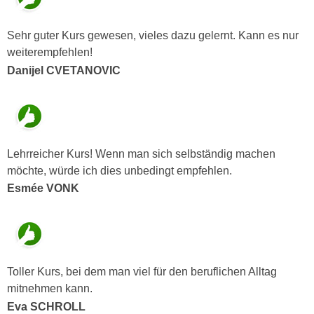
a
h
t
m
Sehr guter Kurs gewesen, vieles dazu gelernt. Kann es nur
e
e
weiterempfehlen!
n
O
Danijel CVETANOVIC
a
n
u
l
c
i
h
n
a
e
Lehrreicher Kurs! Wenn man sich selbständig machen
n
-
möchte, würde ich dies unbedingt empfehlen.
U
J
Esmée VONK
n
o
t
u
e
r
r
n
n
e
Toller Kurs, bei dem man viel für den beruflichen Alltag
e
y
mitnehmen kann.
h
z
Eva SCHROLL
m