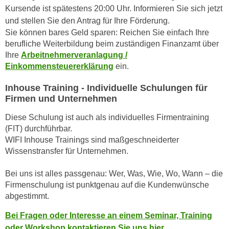
r
Kursende ist spätestens 20:00 Uhr. Informieren Sie sich jetzt
a
t
und stellen Sie den Antrag für Ihre Förderung.
b
e
Sie können bares Geld sparen: Reichen Sie einfach Ihre
e
C
berufliche Weiterbildung beim zuständigen Finanzamt über
n
o
Ihre
Arbeitnehmerveranlagung /
.
o
Einkommensteuererklärung
ein.
W
k
e
Inhouse Training - Individuelle Schulungen für
i
n
Firmen und Unternehmen
e
n
s
Diese Schulung ist auch als individuelles Firmentraining
S
z
(FIT) durchführbar.
i
u
WIFI Inhouse Trainings sind maßgeschneiderter
e
A
Wissenstransfer für Unternehmen.
d
n
e
Bei uns ist alles passgenau: Wer, Was, Wie, Wo, Wann – die
a
r
Firmenschulung ist punktgenau auf die Kundenwünsche
l
C
abgestimmt.
y
o
s
Bei Fragen oder Interesse an einem Seminar, Training
o
e
oder Workshop kontaktieren Sie uns hier.