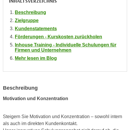
INHALTSVERZEICHNIS
n
i
S
Beschreibung
c
i
Zielgruppe
h
e
n
Kundenstatements
a
i
Förderungen - Kurskosten zurückholen
u
c
f
Inhouse Training - Individuelle Schulungen für
h
Firmen und Unternehmen
„
t
A
Mehr lesen im Blog
d
l
e
l
m
e
D
a
Beschreibung
a
k
t
Motivation und Konzentration
z
e
e
n
p
Steigern Sie Motivation und Konzentration – sowohl intern
s
t
als auch im direkten Kundenkontakt.
c
i