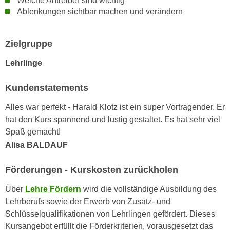
Welche Antreiber sind wichtig
n
Ablenkungen sichtbar machen und verändern
d
E
e
U
n
Zielgruppe
-
w
U
i
Lehrlinge
S
r
A
z
Kundenstatements
u
i
n
Alles war perfekt - Harald Klotz ist ein super Vortragender. Er
e
t
hat den Kurs spannend und lustig gestaltet. Es hat sehr viel
l
e
Spaß gemacht!
o
r
Alisa BALDAUF
r
w
i
o
Förderungen - Kurskosten zurückholen
e
r
n
Über
Lehre Fördern
wird die vollständige Ausbildung des
f
t
Lehrberufs sowie der Erwerb von Zusatz- und
e
i
Schlüsselqualifikationen von Lehrlingen gefördert. Dieses
n
e
Kursangebot erfüllt die Förderkriterien, vorausgesetzt das
h