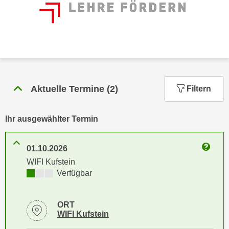
n
h
u
C
r
o
C
o
o
k
o
i
k
e
Aktuelle Termine
(
2
)
Filtern
i
s
e
v
s
Ihr ausgewählter Termin
o
,
n
d
U
01.10.2026
i
Weitere
S
WIFI Kufstein
e
-
Kursverfügbarkeit:
Verfügbar
f
a
ü
m
r
ORT
e
d
Standortinformationen zu
öffnen
WIFI Kufstein
r
i