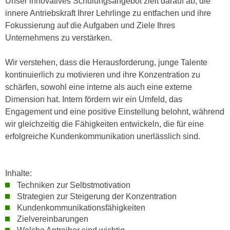
Unser innovatives Schulungsangebot zielt darauf ab, die
h
e
innere Antriebskraft Ihrer Lehrlinge zu entfachen und ihre
u
r
Fokussierung auf die Aufgaben und Ziele Ihres
t
e
Unternehmens zu verstärken.
z
n
a
“
Wir verstehen, dass die Herausforderung, junge Talente
b
k
kontinuierlich zu motivieren und ihre Konzentration zu
k
l
schärfen, sowohl eine interne als auch eine externe
o
i
Dimension hat. Intern fördern wir ein Umfeld, das
m
c
Engagement und eine positive Einstellung belohnt, während
m
k
wir gleichzeitig die Fähigkeiten entwickeln, die für eine
e
e
erfolgreiche Kundenkommunikation unerlässlich sind.
n
n
z
,
w
v
Inhalte:
i
e
Techniken zur Selbstmotivation
s
r
Strategien zur Steigerung der Konzentration
c
w
Kundenkommunikationsfähigkeiten
h
e
Zielvereinbarungen
e
n