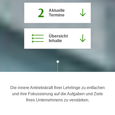
c
i
2
h
Aktuelle
m
Termine
t
m
e
u
n
n
S
Übersicht
g
Inhalte
i
v
e
e
,
r
d
w
a
e
s
n
s
d
w
e
Die innere Antriebskraft Ihrer Lehrlinge zu entfachen
i
n
und ihre Fokussierung auf die Aufgaben und Ziele
r
w
Ihres Unternehmens zu verstärken.
a
i
u
r
c