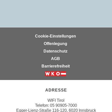
n
b
p
e
e
r
r
h
s
i
o
n
Cookie-Einstellungen
n
a
Offenlegung
e
u
n
Datenschutz
s
b
e
AGB
e
i
Barrierefreiheit
z
n
o
e
Weiter zur Website der Wirts
g
a
e
n
ADRESSE
n
g
e
e
WIFI Tirol
n
Telefon:
05 90905-7000
n
D
Egger-Lienz-Straße 116-120, 6020 Innsbruck
e