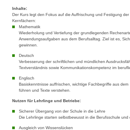
m
t
Inhalte:
e
e
Der Kurs legt den Fokus auf die Auffrischung und Festigung der
n
n
Kernfächern:
e
o
Mathematik
i
Wiederholung und Vertiefung der grundlegenden Rechenarten
t
n
Anwendungsaufgaben aus dem Berufsalltag. Ziel ist es, Sic
w
s
gewinnen.
e
e
n
Deutsch
t
d
Verbesserung der schriftlichen und mündlichen Ausdrucksfä
z
Textverständnis sowie Kommunikationskompetenz im berufli
i
e
g
Englisch
n
s
Basiskenntnisse auffrischen, wichtige Fachbegriffe aus dem
,
i
führen und Texte verstehen.
w
n
e
Nutzen für Lehrlinge und Betriebe:
d
l
.
Sicherer Übergang von der Schule in die Lehre
c
W
Die Lehrlinge starten selbstbewusst in die Berufsschule und 
h
e
Ausgleich von Wissenslücken
e