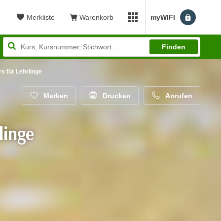
Merkliste
Warenkorb
myWIFI
Benutzerm
myWIFI Apps öffnen
Finden
 für Lehrlinge
Merken
Drucken
Anrufen
linge