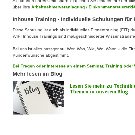
Sie können bares Geld sparen: Reichen Sie einfach Ihre berufl
c
i
über Ihre
Arbeitnehmerveranlagung / Einkommensteuererkl
h
e
u
r
Inhouse Training - Individuelle Schulungen fü
t
e
z
Diese Schulung ist auch als individuelles Firmentraining (FIT) d
n
WIFI Inhouse Trainings sind maßgeschneiderter Wissenstransfe
a
“
b
k
Bei uns ist alles passgenau: Wer, Was, Wie, Wo, Wann – die Fi
k
l
Kundenwünsche abgestimmt.
o
i
m
Bei Fragen oder Interesse an einem Seminar, Training oder 
c
m
Mehr lesen im Blog
k
e
e
Lesen Sie mehr zu Technik
n
n
Themen in unserem Blog
z
,
w
v
i
e
s
r
c
w
h
e