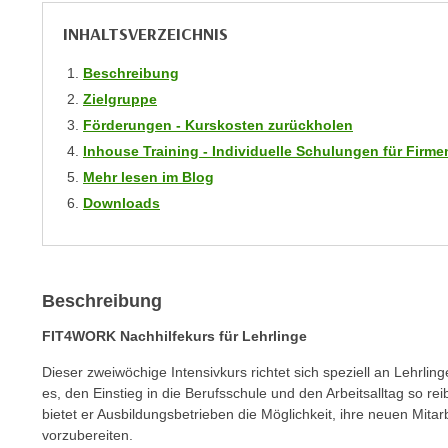
r
i
i
INHALTSVERZEICHNIS
e
k
F
Beschreibung
a
u
n
Zielgruppe
n
i
Förderungen - Kurskosten zurückholen
k
s
Inhouse Training - Individuelle Schulungen für Fir
t
c
Mehr lesen im Blog
i
h
o
Downloads
e
n
n
d
U
e
n
r
Beschreibung
t
W
FIT4WORK Nachhilfekurs für Lehrlinge
e
e
r
b
Dieser zweiwöchige Intensivkurs richtet sich speziell an Lehrling
n
es, den Einstieg in die Berufsschule und den Arbeitsalltag so rei
s
e
bietet er Ausbildungsbetrieben die Möglichkeit, ihre neuen Mitar
e
h
vorzubereiten.
i