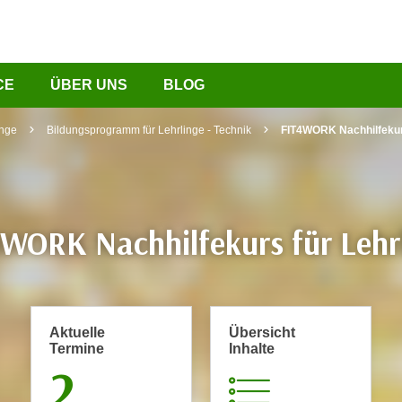
CE
ÜBER UNS
BLOG
inge
Bildungsprogramm für Lehrlinge - Technik
FIT4WORK Nachhilfekurs
WORK Nachhilfekurs für Lehr
Aktuelle
Übersicht
Termine
Inhalte
2