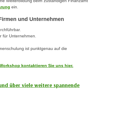
iche Weiterbildung beim zuständigen Finanzamt
ärung
ein.
r Firmen und Unternehmen
urchführbar.
r für Unternehmen.
rmenschulung ist punktgenau auf die
Workshop kontaktieren Sie uns hier.
 und über viele weitere spannende