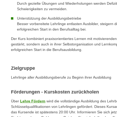
n
Durch gezielte Übungen und Wiederholungen werden Defizite
s
n
Schwierigkeiten zu vermeiden.
i
S
c
Unterstützung der Ausbildungsbetriebe
i
h
Besser vorbereitete Lehrlinge entlasten Ausbilder, steigern 
e
erfolgreichen Start in den Berufsalltag bei.
n
a
i
u
Der Kurs kombiniert praxisorientiertes Lernen mit motivierende
c
gestärkt, sondern auch in ihrer Selbstorganisation und Lernkomp
f
h
erfolgreichen Start in die Berufsausbildung.
„
t
A
d
l
e
Zielgruppe
l
m
e
Lehrlinge aller Ausbildungsberufe zu Beginn ihrer Ausbildung
D
a
a
k
Förderungen - Kurskosten zurückholen
t
z
e
e
Über
Lehre Fördern
wird die vollständige Ausbildung des Lehr
n
Schlüsselqualifikationen von Lehrlingen gefördert. Dieses Kursan
p
s
das Kursende ist spätestens 20:00 Uhr. Informieren Sie sich jetz
t