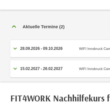
r
c
n
h
u
C
r
o
C
Aktuelle Termine
(
2
)
o
o
k
o
i
k
e
i
28.09.2026
-
09.10.2026
WIFI Innsbruck Ca
s
e
v
s
o
,
15.02.2027
-
26.02.2027
WIFI Innsbruck Ca
n
d
U
i
S
e
-
f
a
ü
FIT4WORK Nachhilfekurs f
m
r
e
d