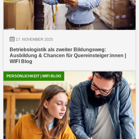
u
e
b
n
i
i
e
n
t
d
e
17. NOVEMBER 2025
e
n
n
Betriebslogistik als zweiter Bildungsweg:
,
Ausbildung & Chancen für Quereinsteiger:innen |
U
w
WIFI Blog
S
e
A
r
,
d
PERSÖNLICHKEIT | WIFI BLOG
b
e
e
n
i
w
w
e
e
i
l
t
c
e