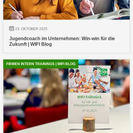
h
r
e
e
n
C
I
o
h
o
23. OKTOBER 2025
r
k
e
Jugendcoach im Unternehmen: Win-win für die
i
Zukunft | WIFI Blog
D
e
a
s
t
f
FIRMEN INTERN TRAININGS | WIFI BLOG
e
ü
n
r
k
M
e
a
i
r
n
k
e
e
m
t
d
i