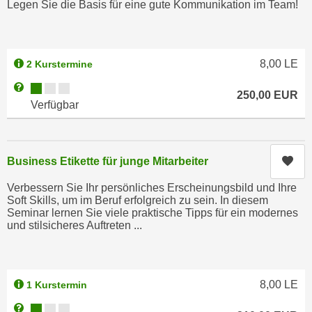
Legen Sie die Basis für eine gute Kommunikation im Team!
h
e
u
r
t
e
z
n
8,00
LE
2 Kurstermine
a
“
Kursverfügbarkeit:
Weitere Informationen zum Anmeldestatus "Verfügbar"
b
k
250,00
EUR
Verfügbar
k
l
o
i
m
c
m
Kur
k
Business Etikette für junge Mitarbeiter
e
e
Verbessern Sie Ihr persönliches Erscheinungsbild und Ihre
n
n
Soft Skills, um im Beruf erfolgreich zu sein. In diesem
z
,
Seminar lernen Sie viele praktische Tipps für ein modernes
w
und stilsicheres Auftreten ...
v
i
e
s
r
c
w
8,00
LE
1 Kurstermin
h
e
e
Kursverfügbarkeit:
Weitere Informationen zum Anmeldestatus "Verfügbar"
n