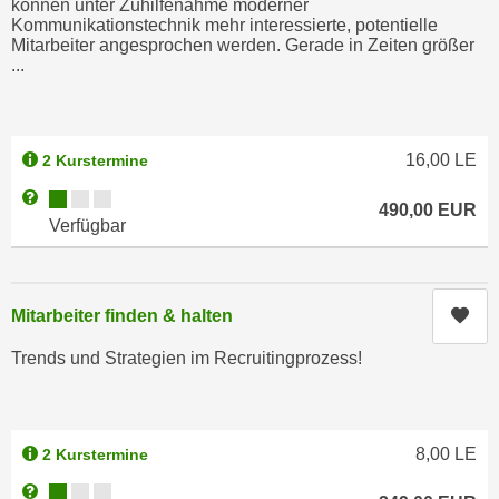
können unter Zuhilfenahme moderner
e
Kommunikationstechnik mehr interessierte, potentielle
e
n
Mitarbeiter angesprochen werden. Gerade in Zeiten größer
n
...
e
o
i
t
n
w
s
e
16,00
LE
2 Kurstermine
e
n
Kursverfügbarkeit:
Weitere Informationen zum Anmeldestatus "Verfügbar"
t
490,00
EUR
d
Verfügbar
z
i
e
g
n
s
,
Kur
Mitarbeiter finden & halten
i
w
n
Trends und Strategien im Recruitingprozess!
e
d
l
.
c
W
h
e
8,00
LE
2 Kurstermine
e
n
Kursverfügbarkeit:
Weitere Informationen zum Anmeldestatus "Verfügbar"
s