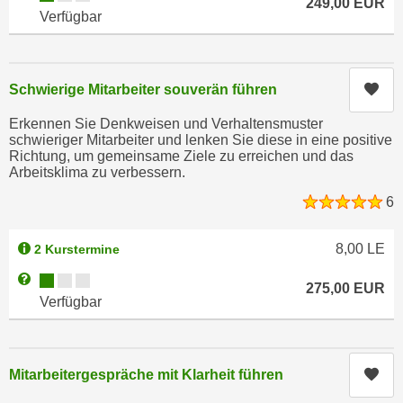
249,00
EUR
n
Verfügbar
i
S
c
i
h
e
n
Kur
Schwierige Mitarbeiter souverän führen
a
i
u
Erkennen Sie Denkweisen und Verhaltensmuster
c
f
schwieriger Mitarbeiter und lenken Sie diese in eine positive
h
Richtung, um gemeinsame Ziele zu erreichen und das
„
t
Arbeitsklima zu verbessern.
A
d
l
6
e
l
m
e
8,00
LE
2 Kurstermine
D
a
Kursverfügbarkeit:
Weitere Informationen zum Anmeldestatus "Verfügbar"
a
k
275,00
EUR
t
Verfügbar
z
e
e
n
p
s
t
Kur
Mitarbeitergespräche mit Klarheit führen
c
i