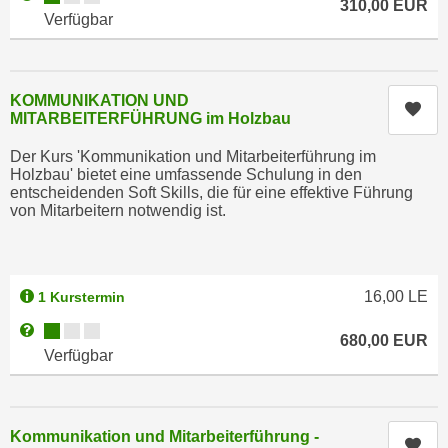
310,00
EUR
n
Verfügbar
d
E
e
U
n
-
w
KOMMUNIKATION UND
Kur
U
i
MITARBEITERFÜHRUNG im Holzbau
S
r
Der Kurs 'Kommunikation und Mitarbeiterführung im
A
z
Holzbau' bietet eine umfassende Schulung in den
u
i
entscheidenden Soft Skills, die für eine effektive Führung
n
von Mitarbeitern notwendig ist.
e
t
l
e
o
r
r
16,00
LE
1 Kurstermin
w
i
o
Kursverfügbarkeit:
Weitere Informationen zum Anmeldestatus "Verfügbar"
e
680,00
EUR
r
Verfügbar
n
f
t
e
i
n
e
Kommunikation und Mitarbeiterführung -
Kur
h