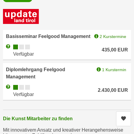
i
e
k
F
a
u
n
n
i
k
Basisseminar Feelgood Management
2 Kurstermine
s
t
c
Kursverfügbarkeit:
Weitere Informationen zum Anmeldestatus "Verfügbar"
i
435,00
EUR
h
Verfügbar
o
e
n
n
d
Diplomlehrgang Feelgood
1 Kurstermin
U
e
Management
n
r
Kursverfügbarkeit:
Weitere Informationen zum Anmeldestatus "Verfügbar"
t
2.430,00
EUR
W
Verfügbar
e
e
r
b
n
s
e
Kur
Die Kunst Mitarbeiter zu finden
e
h
i
Mit innovativem Ansatz und kreativer Herangehensweise
m
t