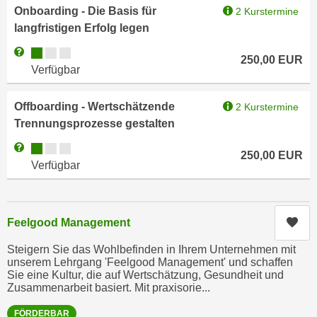
n
Onboarding - Die Basis für
2 Kurstermine
h
u
langfristigen Erfolg legen
C
r
o
Kursverfügbarkeit:
Weitere Informationen zum Anmeldestatus "Verfügbar"
C
250,00
EUR
o
Verfügbar
o
k
o
i
Offboarding - Wertschätzende
k
2 Kurstermine
e
Trennungsprozesse gestalten
i
s
e
Kursverfügbarkeit:
Weitere Informationen zum Anmeldestatus "Verfügbar"
v
250,00
EUR
s
Verfügbar
o
,
n
d
U
i
S
Kur
Feelgood Management
e
-
f
Steigern Sie das Wohlbefinden in Ihrem Unternehmen mit
a
ü
unserem Lehrgang 'Feelgood Management' und schaffen
m
Sie eine Kultur, die auf Wertschätzung, Gesundheit und
r
Zusammenarbeit basiert. Mit praxisorie...
e
d
r
i
FÖRDERBAR