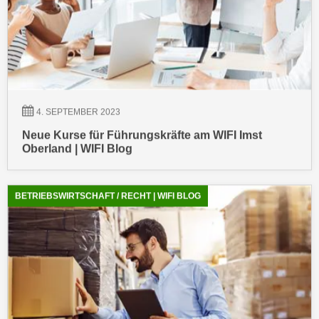
a
h
t
m
e
e
n
O
a
n
u
l
c
4. SEPTEMBER 2023
i
h
n
Neue Kurse für Führungskräfte am WIFI Imst
a
e
Oberland | WIFI Blog
n
-
U
J
n
BETRIEBSWIRTSCHAFT / RECHT | WIFI BLOG
o
t
u
e
r
r
n
n
e
e
y
h
z
m