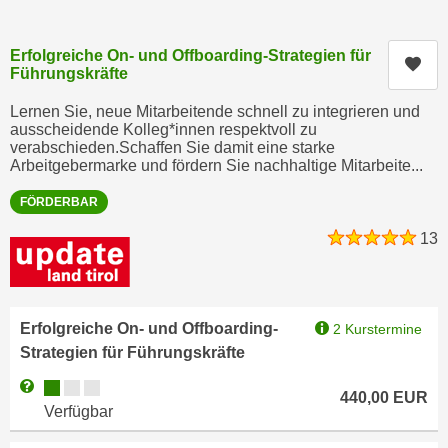
c
i
h
m
Erfolgreiche On- und Offboarding-Strategien für
t
Kur
m
Führungskräfte
e
u
n
Lernen Sie, neue Mitarbeitende schnell zu integrieren und
n
ausscheidende Kolleg*innen respektvoll zu
S
g
verabschieden.Schaffen Sie damit eine starke
i
Arbeitgebermarke und fördern Sie nachhaltige Mitarbeite...
v
e
e
FÖRDERBAR
,
r
d
13
w
a
e
s
n
s
d
w
Erfolgreiche On- und Offboarding-
2 Kurstermine
e
i
Strategien für Führungskräfte
n
r
w
Kursverfügbarkeit:
Weitere Informationen zum Anmeldestatus "Verfügbar"
440,00
EUR
a
i
Verfügbar
u
r
c