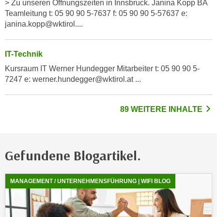
> Zu unseren Öffnungszeiten in Innsbruck. Janina Kopp BA
n
e
Teamleitung t: 05 90 90 5-7637 f: 05 90 90 5-57637 e:
,
l
janina.kopp@wktirol....
g
e
e
v
l
IT-Technik
a
a
Kursraum IT Werner Hundegger Mitarbeiter t: 05 90 90 5-
n
n
7247 e: werner.hundegger@wktirol.at ...
t
g
e
e
I
89 WEITERE INHALTE
n
n
I
h
h
a
r
l
Gefundene Blogartikel.
e
t
d
e
Zeigt
8
gefundene Blogartikel, davon
8
neue Ergebnisse
u
MANAGEMENT / UNTERNEHMENSFÜHRUNG | WIFI BLOG
a
r
n
c
z
h