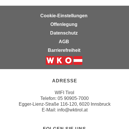
h
e
u
c
Cookie-Einstellungen
t
h
z
Offenlegung
n
r
i
Datenschutz
e
s
AGB
c
c
Barrierefreiheit
h
h
t
e
l
D
Weiter zur Website der Wirts
i
a
c
t
ADRESSE
h
e
e
WIFI Tirol
n
Telefon:
05 90905-7000
n
.
Egger-Lienz-Straße 116-120, 6020 Innsbruck
R
E
E-Mail:
info@wktirol.at
e
i
c
n
h
e
FOLGEN SIE UNS