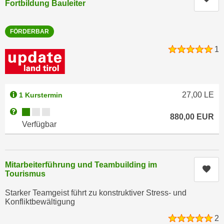
Fortbildung Bauleiter
r
a
t
b
e
FÖRDERBAR
e
C
n
1
o
.
o
W
k
e
i
27,00
LE
1 Kurstermin
n
e
n
Kursverfügbarkeit:
s
Weitere Informationen zum Anmeldestatus "Verfügbar"
880,00
EUR
S
z
Verfügbar
i
u
e
A
d
n
Mitarbeiterführung und Teambuilding im
e
Kur
a
Tourismus
r
l
C
Starker Teamgeist führt zu konstruktiver Stress- und
y
Konfliktbewältigung
o
s
o
2
e