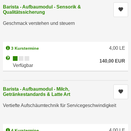
i
e
Barista - Aufbaumodul - Sensorik &
k
Kur
F
Qualitätssicherung
a
u
n
Geschmack verstehen und steuern
n
i
k
s
t
c
i
4,00
LE
3 Kurstermine
h
o
Kursverfügbarkeit:
Weitere Informationen zum Anmeldestatus "Verfügbar"
e
n
140,00
EUR
n
Verfügbar
d
U
e
n
r
t
W
Barista - Aufbaumodul - Milch,
Kur
e
Getränkestandards & Latte Art
e
r
b
Vertiefte Aufschäumtechnik für Servicegeschwindigkeit
n
s
e
e
h
i
m
4,00
LE
4 Kurstermine
t