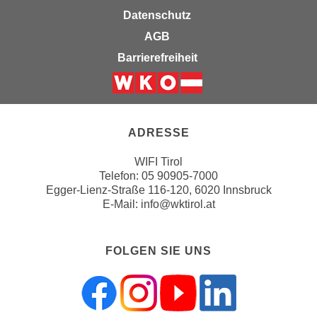
e
Datenschutz
t
r
e
AGB
p
,
e
Barrierefreiheit
b
r
i
s
Weiter zur Website der Wirts
s
o
k
n
ADRESSE
e
e
i
n
WIFI Tirol
n
b
Telefon:
05 90905-7000
e
Egger-Lienz-Straße 116-120, 6020 Innsbruck
e
d
E-Mail:
info@wktirol.at
z
a
o
t
g
FOLGEN SIE UNS
e
e
n
n
s
e
c
t