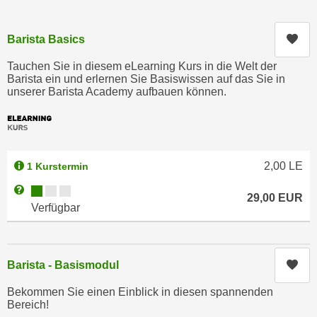
c
i
h
m
Kur
Barista Basics
t
m
e
Tauchen Sie in diesem eLearning Kurs in die Welt der
u
n
Barista ein und erlernen Sie Basiswissen auf das Sie in
n
unserer Barista Academy aufbauen können.
S
g
i
v
e
e
,
r
d
2,00
LE
1 Kurstermin
w
a
e
Kursverfügbarkeit:
Weitere Informationen zum Anmeldestatus "Verfügbar"
s
29,00
EUR
n
Verfügbar
s
d
w
e
i
n
Kur
Barista - Basismodul
r
w
a
i
Bekommen Sie einen Einblick in diesen spannenden
u
Bereich!
r
c