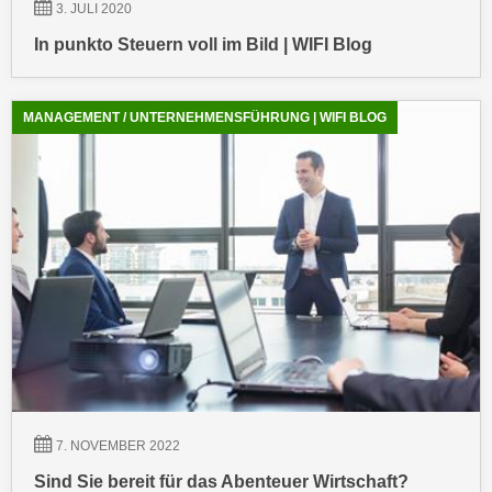
h
3. JULI 2020
r
e
e
In punkto Steuern voll im Bild | WIFI Blog
n
C
I
o
h
MANAGEMENT / UNTERNEHMENSFÜHRUNG | WIFI BLOG
o
r
k
e
i
D
e
a
s
t
f
e
ü
n
r
k
M
e
a
i
r
n
k
e
e
7. NOVEMBER 2022
m
t
Sind Sie bereit für das Abenteuer Wirtschaft?
d
i