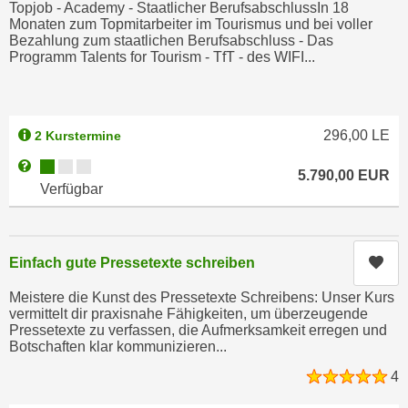
n
Topjob - Academy - Staatlicher BerufsabschlussIn 18
i
Monaten zum Topmitarbeiter im Tourismus und bei voller
S
Bezahlung zum staatlichen Berufsabschluss - Das
c
i
Programm Talents for Tourism - TfT - des WIFI...
h
e
n
a
i
u
c
296,00
LE
2 Kurstermine
f
h
„
Kursverfügbarkeit:
Weitere Informationen zum Anmeldestatus "Verfügbar"
t
5.790,00
EUR
A
Verfügbar
d
l
e
l
m
e
D
Kur
Einfach gute Pressetexte schreiben
a
a
k
Meistere die Kunst des Pressetexte Schreibens: Unser Kurs
t
z
vermittelt dir praxisnahe Fähigkeiten, um überzeugende
e
Pressetexte zu verfassen, die Aufmerksamkeit erregen und
e
Botschaften klar kommunizieren...
n
p
s
4
t
c
i