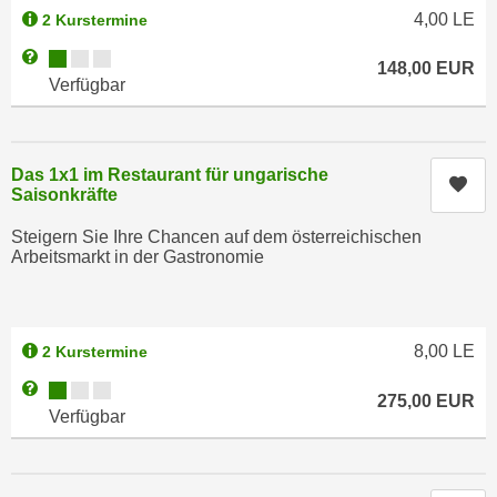
h
e
4,00
LE
2 Kurstermine
u
r
Kursverfügbarkeit:
Weitere Informationen zum Anmeldestatus "Verfügbar"
t
148,00
EUR
e
Verfügbar
z
n
a
“
b
k
k
Das 1x1 im Restaurant für ungarische
l
Kur
o
Saisonkräfte
i
m
c
Steigern Sie Ihre Chancen auf dem österreichischen
m
k
Arbeitsmarkt in der Gastronomie
e
e
n
n
z
,
8,00
LE
2 Kurstermine
w
v
i
Kursverfügbarkeit:
Weitere Informationen zum Anmeldestatus "Verfügbar"
e
275,00
EUR
s
r
Verfügbar
c
w
h
e
e
n