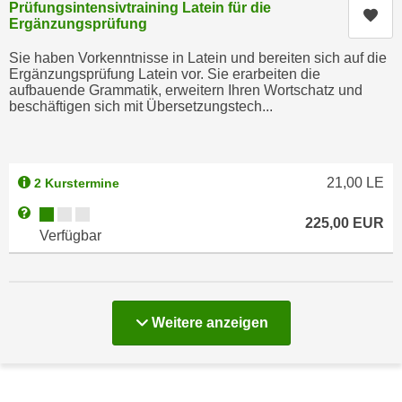
Prüfungsintensivtraining Latein für die
n
Kur
d
Ergänzungsprüfung
E
e
U
Sie haben Vorkenntnisse in Latein und bereiten sich auf die
n
Ergänzungsprüfung Latein vor. Sie erarbeiten die
-
w
aufbauende Grammatik, erweitern Ihren Wortschatz und
U
beschäftigen sich mit Übersetzungstech...
i
S
r
A
z
u
i
21,00
LE
2 Kurstermine
n
e
t
Kursverfügbarkeit:
Weitere Informationen zum Anmeldestatus "Verfügbar"
l
225,00
EUR
e
o
Verfügbar
r
r
w
i
o
e
r
n
Kurse
Weitere
anzeigen
f
t
e
i
n
e
h