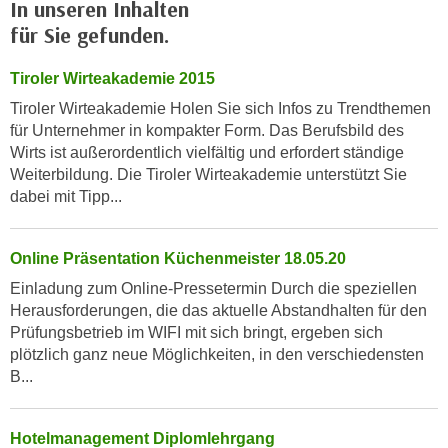
In unseren Inhalten
r
a
t
für Sie gefunden.
b
e
e
C
Tiroler Wirteakademie 2015
n
o
Tiroler Wirteakademie Holen Sie sich Infos zu Trendthemen
.
o
für Unternehmer in kompakter Form. Das Berufsbild des
W
k
Wirts ist außerordentlich vielfältig und erfordert ständige
e
i
Weiterbildung. Die Tiroler Wirteakademie unterstützt Sie
n
dabei mit Tipp...
e
n
s
S
z
Online Präsentation Küchenmeister 18.05.20
i
u
e
Einladung zum Online-Pressetermin Durch die speziellen
A
d
Herausforderungen, die das aktuelle Abstandhalten für den
n
Prüfungsbetrieb im WIFI mit sich bringt, ergeben sich
e
a
plötzlich ganz neue Möglichkeiten, in den verschiedensten
r
l
B...
C
y
o
s
o
e
Hotelmanagement Diplomlehrgang