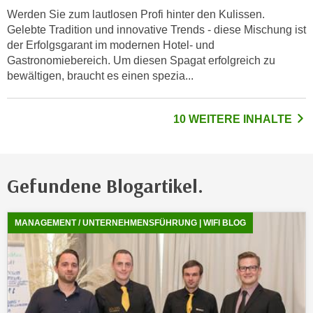
k
z
Werden Sie zum lautlosen Profi hinter den Kulissen.
i
w
Gelebte Tradition und innovative Trends - diese Mischung ist
e
e
der Erfolgsgarant im modernen Hotel- und
-
c
Gastronomiebereich. Um diesen Spagat erfolgreich zu
S
bewältigen, braucht es einen spezia...
k
e
e
t
n
10 WEITERE INHALTE
z
u
u
n
n
d
g
u
Gefundene Blogartikel.
z
m
u
f
Zeigt
8
gefundene Blogartikel, davon
8
neue Ergebnisse
s
MANAGEMENT / UNTERNEHMENSFÜHRUNG | WIFI BLOG
ü
t
r
i
S
m
i
m
e
e
r