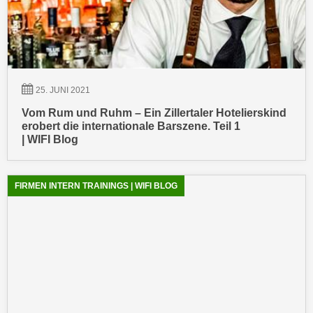
n
b
p
e
e
r
r
h
s
i
o
25. JUNI 2021
n
n
a
Vom Rum und Ruhm – Ein Zillertaler Hotelierskind
e
erobert die internationale Barszene. Teil 1
u
n
| WIFI Blog
s
b
e
e
i
FIRMEN INTERN TRAININGS | WIFI BLOG
z
n
o
e
g
a
e
n
n
g
e
e
n
n
D
e