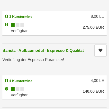
n
h
u
C
r
8,00
LE
3 Kurstermine
o
C
o
Kursverfügbarkeit:
Weitere Informationen zum Anmeldestatus "Verfügbar"
o
275,00
EUR
k
o
Verfügbar
i
k
e
i
s
e
Kur
Barista - Aufbaumodul - Espresso & Qualität
v
s
o
Vertiefung der Espresso-Parameter!
,
n
d
U
i
S
e
4,00
LE
4 Kurstermine
-
f
a
Kursverfügbarkeit:
Weitere Informationen zum Anmeldestatus "Verfügbar"
ü
140,00
EUR
m
Verfügbar
r
e
d
r
i