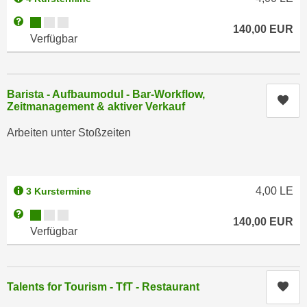
e
e
Kursverfügbarkeit:
Weitere Informationen zum Anmeldestatus "Verfügbar"
n
140,00
EUR
n
Verfügbar
e
o
i
t
n
w
s
Barista - Aufbaumodul - Bar-Workflow,
e
Kur
Zeitmanagement & aktiver Verkauf
e
n
t
d
Arbeiten unter Stoßzeiten
z
i
e
g
n
s
,
4,00
LE
3 Kurstermine
i
w
n
Kursverfügbarkeit:
Weitere Informationen zum Anmeldestatus "Verfügbar"
140,00
EUR
e
d
Verfügbar
l
.
c
W
h
e
Kur
Talents for Tourism - TfT - Restaurant
e
n
s