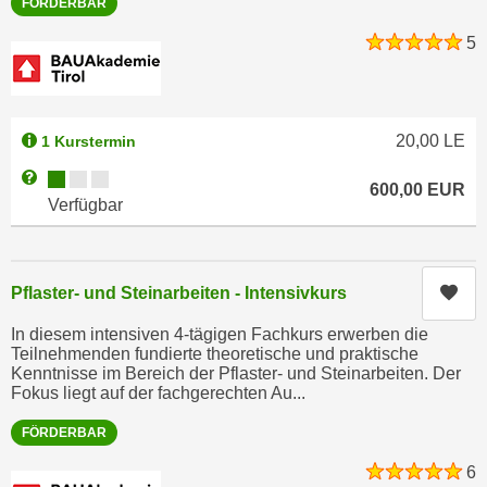
FÖRDERBAR
n
i
S
5
c
i
h
e
n
a
i
u
20,00
LE
1 Kurstermin
c
f
Kursverfügbarkeit:
Weitere Informationen zum Anmeldestatus "Verfügbar"
h
600,00
EUR
„
Verfügbar
t
A
d
l
e
l
m
Kur
Pflaster- und Steinarbeiten - Intensivkurs
e
D
a
In diesem intensiven 4-tägigen Fachkurs erwerben die
a
k
Teilnehmenden fundierte theoretische und praktische
t
z
Kenntnisse im Bereich der Pflaster- und Steinarbeiten. Der
e
Fokus liegt auf der fachgerechten Au...
e
n
p
FÖRDERBAR
s
t
c
6
i