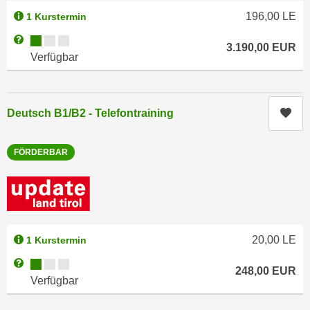
n
d
196,00
LE
1 Kurstermin
E
e
Kursverfügbarkeit:
Weitere Informationen zum Anmeldestatus "Verfügbar"
U
3.190,00
EUR
n
Verfügbar
-
w
U
i
S
r
A
Kur
Deutsch B1/B2 - Telefontraining
z
u
i
n
e
FÖRDERBAR
t
l
e
o
r
r
w
i
o
e
20,00
LE
1 Kurstermin
r
n
f
Kursverfügbarkeit:
Weitere Informationen zum Anmeldestatus "Verfügbar"
t
248,00
EUR
e
Verfügbar
i
n
e
h