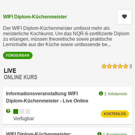
c
i
h
m
Kur
WIFI Diplom-Küchenmeister
t
m
e
Der WIFI Diplom-Küchenmeister umfasst mehr als
u
n
meisterliche Kochkunst. Um das NQR-6-zertifizierte Diplom
n
zu erlangen, müssen theoretische sowie praktische
S
g
Lerninhalte aus der Küche sowie umfassende be...
i
v
e
FÖRDERBAR
e
,
r
3
d
w
a
e
s
n
s
Informationsveranstaltung WIFI
d
1 Infotermin
w
Diplom-Küchenmeister - Live Online
e
i
n
Kursverfügbarkeit:
Weitere Informationen zum Anmeldestatus "Verfügbar"
r
KOSTENLOS
w
Verfügbar
a
i
u
r
WIFI Diplom-Küchenmeister:
1 Kurstermin
c