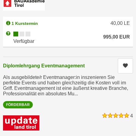
h
e
u
r
t
e
40,00
LE
1 Kurstermin
z
n
a
Kursverfügbarkeit:
“
Weitere Informationen zum Anmeldestatus "Verfügbar"
995,00
EUR
b
k
Verfügbar
k
l
o
i
m
c
Kur
Diplomlehrgang Eventmanagement
m
k
e
e
Als ausgebildete/r Eventmanager:in inszenieren Sie
n
perfekte Events und haben gleichzeitig die Kosten voll im
n
Griff. Eventmanagement ist eine äußerst kreative Branche,
z
,
Professionalität ein absolutes Mu...
w
v
i
FÖRDERBAR
e
s
r
4
c
w
h
e
e
n