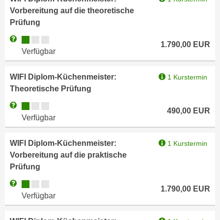
n
Vorbereitung auf die theoretische
h
u
Prüfung
C
r
o
Kursverfügbarkeit:
C
Weitere Informationen zum Anmeldestatus "Verfügbar"
1.790,00
EUR
o
o
Verfügbar
k
o
i
k
WIFI Diplom-Küchenmeister:
1 Kurstermin
e
i
Theoretische Prüfung
s
e
Kursverfügbarkeit:
Weitere Informationen zum Anmeldestatus "Verfügbar"
v
s
490,00
EUR
o
Verfügbar
,
n
d
U
WIFI Diplom-Küchenmeister:
1 Kurstermin
i
S
Vorbereitung auf die praktische
e
-
Prüfung
f
a
ü
Kursverfügbarkeit:
Weitere Informationen zum Anmeldestatus "Verfügbar"
m
1.790,00
EUR
r
Verfügbar
e
d
r
i