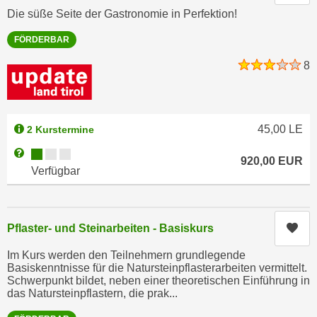
e
Die süße Seite der Gastronomie in Perfektion!
e
n
n
FÖRDERBAR
e
o
i
8
t
n
w
s
e
e
n
t
45,00
LE
2 Kurstermine
d
z
i
Kursverfügbarkeit:
Weitere Informationen zum Anmeldestatus "Verfügbar"
920,00
EUR
e
g
Verfügbar
n
s
,
i
w
n
Kur
Pflaster- und Steinarbeiten - Basiskurs
e
d
l
.
Im Kurs werden den Teilnehmern grundlegende
c
Basiskenntnisse für die Natursteinpflasterarbeiten vermittelt.
W
Schwerpunkt bildet, neben einer theoretischen Einführung in
h
e
das Natursteinpflastern, die prak...
e
n
s