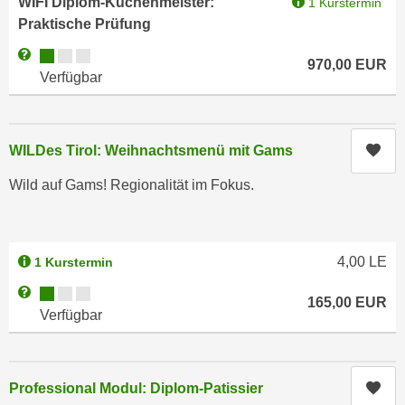
WIFI Diplom-Küchenmeister:
1 Kurstermin
i
e
Praktische Prüfung
k
F
a
Kursverfügbarkeit:
Weitere Informationen zum Anmeldestatus "Verfügbar"
u
970,00
EUR
n
Verfügbar
n
i
k
s
t
c
i
Kur
WILDes Tirol: Weihnachtsmenü mit Gams
h
o
e
Wild auf Gams! Regionalität im Fokus.
n
n
d
U
e
n
r
4,00
LE
1 Kurstermin
t
W
e
Kursverfügbarkeit:
Weitere Informationen zum Anmeldestatus "Verfügbar"
e
165,00
EUR
r
Verfügbar
b
n
s
e
e
h
i
Kur
Professional Modul: Diplom-Patissier
m
t