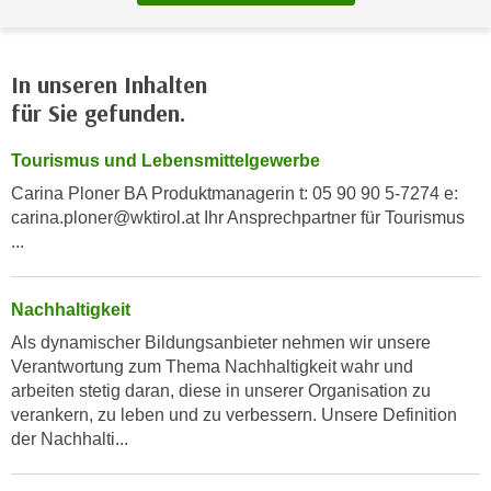
n
e
,
l
g
e
In unseren Inhalten
e
v
für Sie gefunden.
l
a
a
n
Tourismus und Lebensmittelgewerbe
n
t
Carina Ploner BA Produktmanagerin t: 05 90 90 5-7274 e:
g
e
carina.ploner@wktirol.at Ihr Ansprechpartner für Tourismus
e
I
...
n
n
I
h
h
Nachhaltigkeit
a
r
l
Als dynamischer Bildungsanbieter nehmen wir unsere
e
Verantwortung zum Thema Nachhaltigkeit wahr und
t
d
arbeiten stetig daran, diese in unserer Organisation zu
e
u
verankern, zu leben und zu verbessern. Unsere Definition
a
r
der Nachhalti...
n
c
z
h