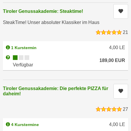
r
a
t
Kur
Tiroler Genussakademie: Steaktime!
b
e
e
SteakTime! Unser absoluter Klassiker im Haus
C
n
o
21
.
o
W
k
4,00
LE
1 Kurstermin
e
i
n
Kursverfügbarkeit:
Weitere Informationen zum Anmeldestatus "Verfügbar"
e
189,00
EUR
n
Verfügbar
s
S
z
i
u
e
A
Tiroler Genussakademie: Die perfekte PIZZA für
Kur
d
n
daheim!
e
a
r
l
27
C
y
o
s
4,00
LE
4 Kurstermine
o
e