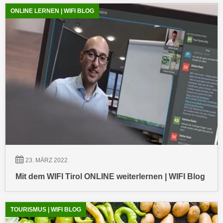
h
r
ONLINE LERNEN | WIFI BLOG
e
e
n
C
I
o
h
o
r
k
e
i
D
e
a
s
t
f
e
ü
n
r
k
M
e
23. MÄRZ 2022
a
i
r
Mit dem WIFI Tirol ONLINE weiterlernen | WIFI Blog
n
k
e
e
m
TOURISMUS | WIFI BLOG
t
d
i