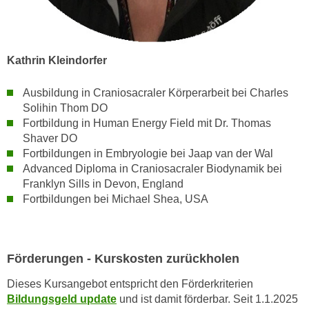
u
d
z
i
e
e
i
Kathrin Kleindorfer
C
g
o
e
Ausbildung in Craniosacraler Körperarbeit bei Charles
o
n
Solihin Thom DO
k
.
Fortbildung in Human Energy Field mit Dr. Thomas
i
U
Shaver DO
e
m
Fortbildungen in Embryologie bei Jaap van der Wal
s
Advanced Diploma in Craniosacraler Biodynamik bei
I
e
Franklyn Sills in Devon, England
h
r
Fortbildungen bei Michael Shea, USA
n
h
e
o
n
b
d
Förderungen - Kurskosten zurückholen
e
a
n
Dieses Kursangebot entspricht den Förderkriterien
r
e
Bildungsgeld update
und ist damit förderbar. Seit 1.1.2025
ü