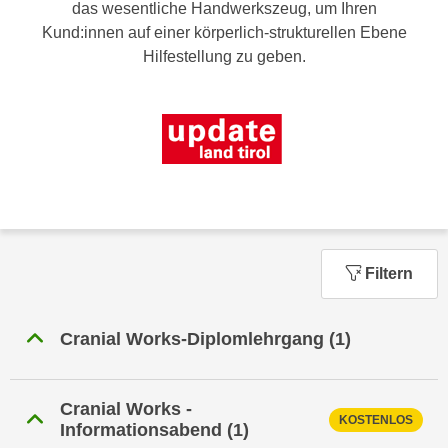
n
das wesentliche Handwerkszeug, um Ihren
h
u
Kund:innen auf einer körperlich-strukturellen Ebene
C
r
Hilfestellung zu geben.
o
C
o
o
k
o
i
k
e
i
s
e
v
s
o
,
n
d
Filtern
U
i
S
e
-
Cranial Works-Diplomlehrgang
(1)
f
a
ü
m
r
e
Cranial Works -
d
KOSTENLOS
Informationsabend
(1)
r
i