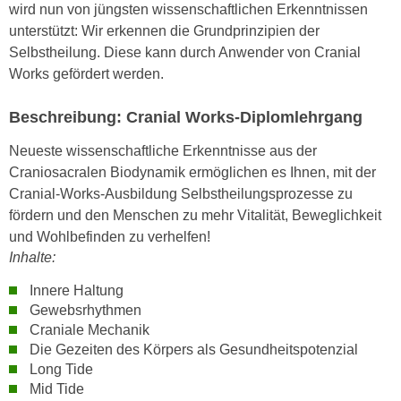
h
wird nun von jüngsten wissenschaftlichen Erkenntnissen
e
u
unterstützt: Wir erkennen die Grundprinzipien der
r
t
Selbstheilung. Diese kann durch Anwender von Cranial
e
z
Works gefördert werden.
n
a
“
b
Beschreibung: Cranial Works-Diplomlehrgang
k
k
l
Neueste wissenschaftliche Erkenntnisse aus der
o
i
Craniosacralen Biodynamik ermöglichen es Ihnen, mit der
m
c
Cranial-Works-Ausbildung Selbstheilungsprozesse zu
m
k
fördern und den Menschen zu mehr Vitalität, Beweglichkeit
e
e
und Wohlbefinden zu verhelfen!
n
n
Inhalte:
z
,
w
Innere Haltung
v
i
Gewebsrhythmen
e
s
Craniale Mechanik
r
Die Gezeiten des Körpers als Gesundheitspotenzial
c
w
Long Tide
h
e
Mid Tide
e
n