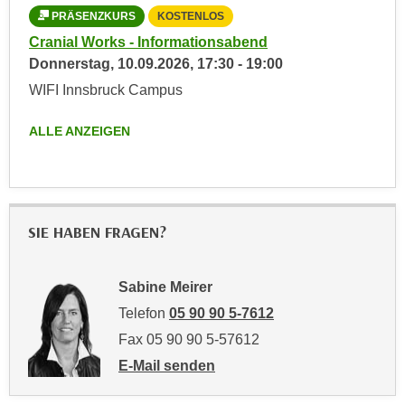
h
r
PRÄSENZKURS
KOSTENLOS
e
e
Cranial Works - Informationsabend
n
C
Donnerstag,
10.09.2026
,
17:30
-
19:00
I
o
WIFI Innsbruck Campus
h
o
r
k
ALLE ANZEIGEN
e
i
D
e
a
s
t
f
e
SIE HABEN FRAGEN?
ü
n
r
k
M
Sabine Meirer
e
a
i
Telefon
05 90 90 5-7612
r
n
k
Fax 05 90 90 5-57612
e
e
E-Mail senden
m
t
an Sabine Meirer: mailto:sabine.meirer@wk
d
i