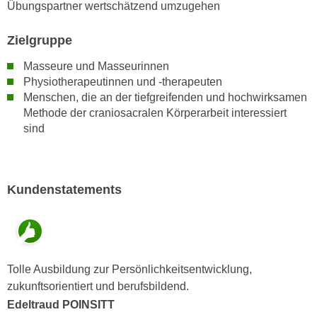
k
Übungspartner wertschätzend umzugehen
z
i
w
e
Zielgruppe
e
-
c
Masseure und Masseurinnen
S
k
Physiotherapeutinnen und -therapeuten
e
e
Menschen, die an der tiefgreifenden und hochwirksamen
t
n
Methode der craniosacralen Körperarbeit interessiert
z
sind
u
u
n
n
d
g
u
Kundenstatements
z
m
u
f
s
ü
t
r
i
S
Tolle Ausbildung zur Persönlichkeitsentwicklung,
m
i
zukunftsorientiert und berufsbildend.
m
e
Edeltraud POINSITT
e
r