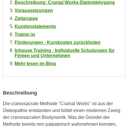
n
Beschreibung: Cranial Works-Diplomlehrgang
i
S
Voraussetzungen
c
i
Zielgruppe
h
e
Kundenstatements
n
a
i
Trainer:in
u
c
Förderungen - Kurskosten zurückholen
f
h
„
Inhouse Training - Individuelle Schulungen für
t
Firmen und Unternehmen
A
d
Mehr lesen im Blog
l
e
l
m
e
D
a
a
k
Beschreibung
t
z
e
Die craniosacrale Methode "Cranial Works" ist aus der
e
n
Osteopathie entstanden und bildet einen modernen Zweig
p
s
der craniosacralen Biodynamik. Was die Gründer der
t
c
Methode bereits rein palpatorisch wahrnehmen konnten,
i