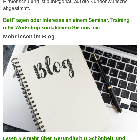
Firmenschulung ist punktgenau auf die Kundenwünsche
a
h
abgestimmt.
t
m
e
Bei Fragen oder Interesse an einem Seminar, Training
e
n
oder Workshop kontaktieren Sie uns hier.
O
a
Mehr lesen im Blog
n
u
l
c
i
h
n
a
e
n
-
U
J
n
o
t
u
e
r
r
n
n
e
e
y
h
z
Lesen Sie mehr über Gesundheit & Schönheit und
m