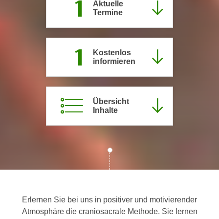
1
Aktuelle
c
i
Termine
h
m
t
m
e
u
1
Kostenlos
n
n
informieren
S
g
i
v
e
e
,
Übersicht
r
Inhalte
d
w
a
e
s
n
s
d
w
e
i
n
r
w
a
i
Erlernen Sie bei uns in positiver und motivierender
u
r
Atmosphäre die craniosacrale Methode. Sie lernen
c