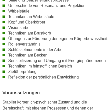
Stille und Selbstheilungsprozesse
r
Unterschiede von Resonanz und Projektion
a
t
Wirbelsäule
b
e
Techniken an Wirbelsäule
e
C
Kopf und Oberkörper
n
o
Visionsarbeit
.
o
Techniken am Brustkorb
W
k
Übungen zur Förderung der eigenen Körperbewusstheit
e
i
Rollenverständnis
n
Schlüsselmomente in der Arbeit
e
n
Techniken am Becken
s
S
Sensibilisierung und Umgang mit Energiephänomenen
z
i
Techniken im feinstofflichen Bereich
u
Zielüberprüfung
e
A
Reflexion der persönlichen Entwicklung
d
n
e
a
r
l
Voraussetzungen
C
y
o
Stabiler körperlich-psychischer Zustand und die
s
o
Bereitschaft, mit eigenen Prozessen und denen der
e