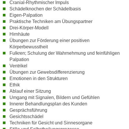
Cranial-Rhythmischer Impuls
n
d
Schädelknochen der Schädelbasis
E
e
Eigen-Palpation
U
n
Praktische Techniken am Übungspartner
-
w
Drei-Körper-Modell
U
Hirnhäute
i
S
Übungen zur Förderung einer positiven
r
A
Körperbewusstheit
z
u
Fulkren; Schulung der Wahrnehmung und feinfühligen
i
Palpation
n
e
Ventrikel
t
l
Übungen zur Gewebsdifferenzierung
e
o
Emotionen in den Strukturen
r
r
Ethik
w
i
Ablauf einer Sitzung
o
e
Umgang mit Signalen, Bildern und Gefühlen
r
n
Innerer Behandlungsplan des Kunden
f
Gesprächsführung
t
e
Gesichtsschädel
i
n
Techniken für Gesicht und Sinnesorgane
e
h