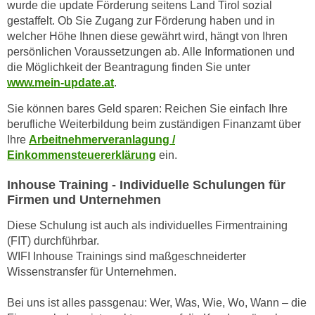
n
wurde die update Förderung seitens Land Tirol sozial
b
gestaffelt. Ob Sie Zugang zur Förderung haben und in
p
e
welcher Höhe Ihnen diese gewährt wird, hängt von Ihren
e
r
persönlichen Voraussetzungen ab. Alle Informationen und
r
h
die Möglichkeit der Beantragung finden Sie unter
s
i
www.mein-update.at
.
o
n
n
Sie können bares Geld sparen: Reichen Sie einfach Ihre
a
e
berufliche Weiterbildung beim zuständigen Finanzamt über
u
n
Ihre
Arbeitnehmerveranlagung /
s
Einkommensteuererklärung
ein.
b
e
e
i
Inhouse Training - Individuelle Schulungen für
z
n
Firmen und Unternehmen
o
e
g
Diese Schulung ist auch als individuelles Firmentraining
a
e
(FIT) durchführbar.
n
WIFI Inhouse Trainings sind maßgeschneiderter
n
g
Wissenstransfer für Unternehmen.
e
e
n
n
Bei uns ist alles passgenau: Wer, Was, Wie, Wo, Wann – die
D
e