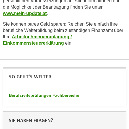
persönlichen Voraussetzungen ab. Alle Informationen und
h
e
die Möglichkeit der Beantragung finden Sie unter
u
r
www.mein-update.at
.
t
e
z
Sie können bares Geld sparen: Reichen Sie einfach Ihre
n
a
berufliche Weiterbildung beim zuständigen Finanzamt über
“
b
Ihre
Arbeitnehmerveranlagung /
k
Einkommensteuererklärung
ein.
k
l
o
i
m
c
m
k
e
e
SO GEHT'S WEITER
n
n
z
,
w
v
Berufsreifeprüfungen Fachbereiche
i
e
s
r
c
w
h
SIE HABEN FRAGEN?
e
e
n