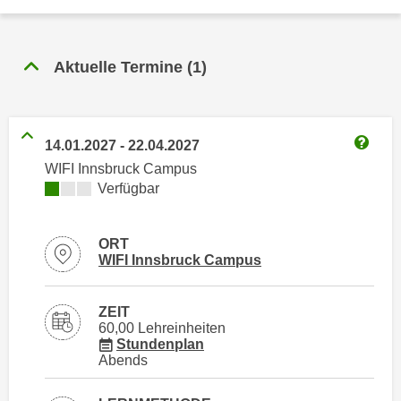
n
h
u
C
r
o
Aktuelle Termine
(
1
)
C
o
o
k
o
i
k
14.01.2027
-
22.04.2027
e
i
Weitere
WIFI Innsbruck Campus
s
e
Kursverfügbarkeit:
Verfügbar
v
s
o
,
n
d
ORT
U
Standortinformationen zu
öffnen
WIFI Innsbruck Campus
i
S
e
-
f
ZEIT
a
60,00 Lehreinheiten
ü
m
für Veranstaltung 12513016
Stundenplan
r
Abends
e
d
r
i