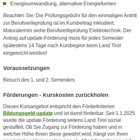
n
Energieumwandlung, alternative Energieformen
i
S
c
Beachten Sie:
Die Prüfungsgebühr für den einmaligen Antritt
i
h
zur Berufsreifeprüfung ist im Kursbeitrag inkludiert.
e
n
Maturatermin siehe Berufsreifeprüfung Elektrotechnik. Der
a
i
Antrag auf update-Förderung muss für jedes Semester
u
c
spätestens 14 Tage nach Kursbeginn beim Land Tirol
f
h
eingereicht werden!
„
t
A
d
Voraussetzungen
l
e
l
Besuch des 1. und 2. Semesters
m
e
D
a
Förderungen - Kurskosten zurückholen
a
k
t
Dieses Kursangebot entspricht den Förderkriterien
z
e
Bildungsgeld update
und ist damit förderbar. Seit 1.1.2025
e
n
wurde die update Förderung seitens Land Tirol sozial
p
gestaffelt. Ob Sie Zugang zur Förderung haben und in
s
t
welcher Höhe Ihnen diese gewährt wird, hängt von Ihren
c
i