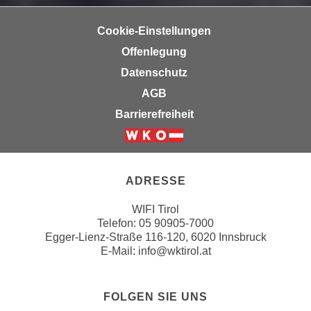
k
z
i
w
Cookie-Einstellungen
e
e
Offenlegung
-
c
S
Datenschutz
k
e
e
AGB
t
n
Barrierefreiheit
z
u
u
n
Weiter zur Website der Wirts
n
d
g
u
ADRESSE
z
m
u
WIFI Tirol
f
s
Telefon:
05 90905-7000
ü
Egger-Lienz-Straße 116-120, 6020 Innsbruck
t
r
E-Mail:
info@wktirol.at
i
S
m
i
m
e
FOLGEN SIE UNS
e
r