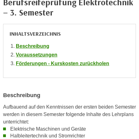
Berufsreifeprüfung Elektrotechnik
e
e
– 3. Semester
n
n
e
o
i
t
INHALTSVERZEICHNIS
n
w
s
e
Beschreibung
e
n
Voraussetzungen
t
d
Förderungen - Kurskosten zurückholen
z
i
e
g
n
s
,
i
w
Beschreibung
n
e
d
Aufbauend auf den Kenntnissen der ersten beiden Semester
l
.
werden in diesem Semester folgende Inhalte des Lehrplans
c
W
unterrichtet:
h
e
Elektrische Maschinen und Geräte
e
n
Halbleitertechnik und Stromrichter
s