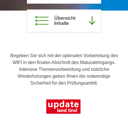
c
i
h
m
t
Übersicht
m
Inhalte
e
u
n
n
S
g
i
v
e
e
Begeben Sie sich mit der optimalen Vorbereitung des
,
r
WIFI in den finalen Abschnitt des Maturalehrgangs.
d
w
Intensive Themenvorbereitung und nützliche
a
e
Wiederholungen geben Ihnen die notwendige
s
n
Sicherheit für den Prüfungsantritt.
s
d
w
e
i
n
r
w
a
i
u
r
c