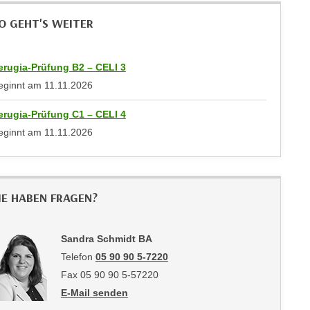
O GEHT'S WEITER
erugia-Prüfung B2 – CELI 3
eginnt am
11.11.2026
erugia-Prüfung C1 – CELI 4
eginnt am
11.11.2026
IE HABEN FRAGEN?
Sandra Schmidt BA
Telefon
05 90 90 5-7220
Fax 05 90 90 5-57220
E-Mail senden
an Sandra Schmidt BA: mailto:sandra.schmidt@wktir