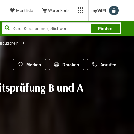
Merkliste
Warenkorb
myWIFI
Benutzerm
myWIFI Apps öffnen
Finden
gsgutschein
Merken
Drucken
Anrufen
eitsprüfung B und A