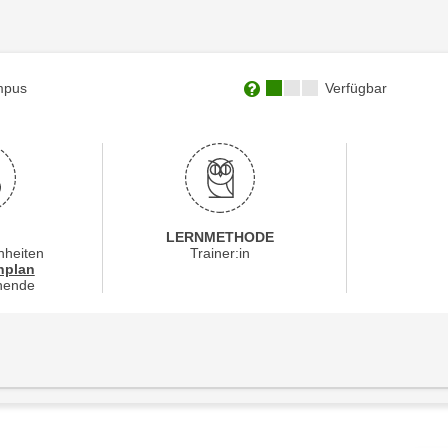
Kursverfügbarkeit:
mpus
Verfügbar
Weitere Informationen zum
LERNMETHODE
nheiten
Trainer:in
für Veranstaltung 23344016
nplan
nende