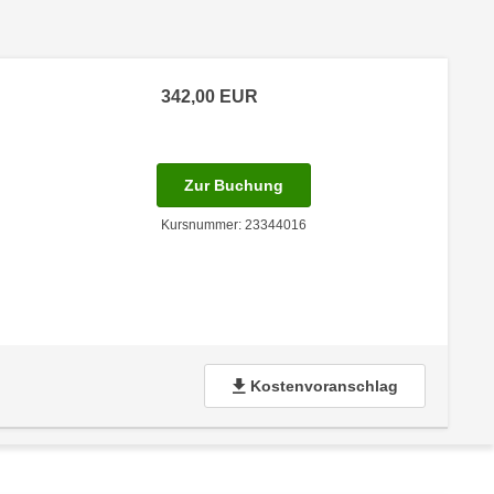
342,00
EUR
 Anmeldestatus "Verfügbar"
für Termin: 19.09.2026 - 14
Zur Buchung
Kursnummer: 23344016
Kostenvoranschlag