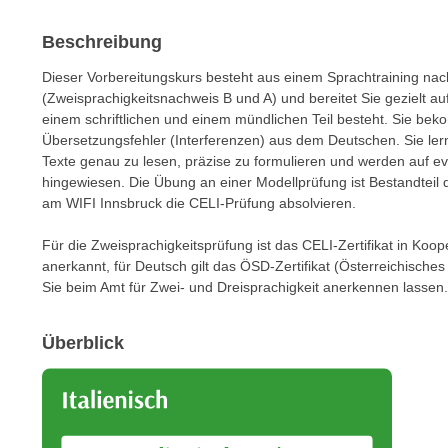
m
t
e
Beschreibung
e
n
n
Dieser Vorbereitungskurs besteht aus einem Sprachtraining nac
e
o
(Zweisprachigkeitsnachweis B und A) und bereitet Sie gezielt a
i
t
einem schriftlichen und einem mündlichen Teil besteht. Sie be
n
w
Übersetzungsfehler (Interferenzen) aus dem Deutschen. Sie lerne
s
Texte genau zu lesen, präzise zu formulieren und werden auf e
e
e
hingewiesen. Die Übung an einer Modellprüfung ist Bestandteil
n
t
am WIFI Innsbruck die CELI-Prüfung absolvieren.
d
z
i
Für die Zweisprachigkeitsprüfung ist das CELI-Zertifikat in Koope
e
g
anerkannt, für Deutsch gilt das ÖSD-Zertifikat (Österreichische
n
s
Sie beim Amt für Zwei- und Dreisprachigkeit anerkennen lassen.
,
i
w
n
Überblick
e
d
l
.
c
W
h
e
e