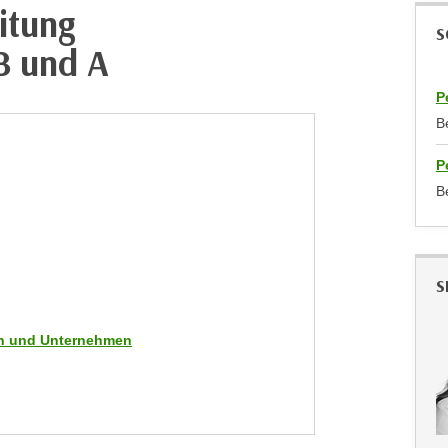
itung
S
B und A
P
B
P
B
S
men und Unternehmen