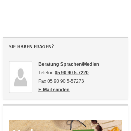
r
a
t
b
e
e
C
n
o
.
o
W
k
SIE HABEN FRAGEN?
e
i
n
e
n
Beratung Sprachen/Medien
s
S
z
Telefon
05 90 90 5-7220
i
u
Fax 05 90 90 5-57273
e
A
E-Mail senden
d
n
an Beratung Sprachen/Medien: mailto:wei
e
a
r
l
C
y
o
s
o
e