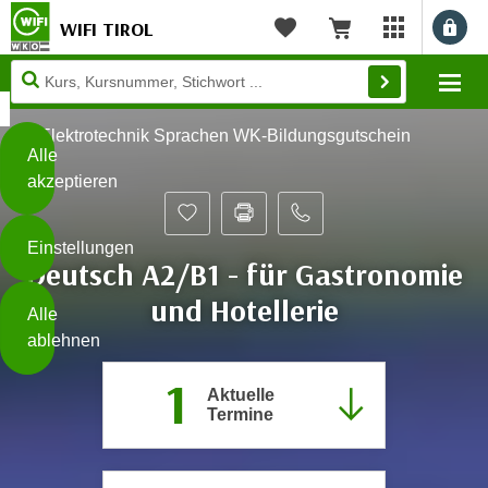
WIFI TIROL
Benu
myWIFI Apps ö
Merkliste
Warenkorb
Diese
Mo
Seite
Zum Inhalt springen
Zur Fußzeile springen
verwendet
Elektrotechnik Sprachen WK-Bildungsgutschein
Cookies
Alle
akzeptieren
O
h
Einstellungen
n
Deutsch A2/B1 - für Gastronomie
e
B
und Hotellerie
I
Alle
i
h
ablehnen
t
r
t
1
e
Aktuelle
Weiterlesen
e
Z
Termine
b
u
e
s
a
- nur für sichtbaren Text
t