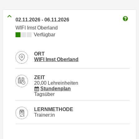
n
h
u
C
r
02.11.2026
-
06.11.2026
o
Weitere
C
WIFI Imst Oberland
o
o
Kursverfügbarkeit:
Verfügbar
k
o
i
k
e
ORT
i
Standortinformationen zu
öffnen
s
WIFI Imst Oberland
e
v
s
o
,
ZEIT
n
20,00 Lehreinheiten
d
für Veranstaltung 23976306
Stundenplan
U
i
Tagsüber
S
e
-
f
LERNMETHODE
a
ü
Trainer:in
m
r
e
d
r
i