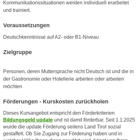
n
Kommunikationssituationen werden individuell erarbeitet
i
S
und trainiert.
c
i
h
e
Voraussetzungen
n
a
Deutschkenntnisse auf A2- oder B1-Niveau
i
u
c
f
Zielgruppe
h
„
t
A
d
l
Personen, deren Muttersprache nicht Deutsch ist und die in
e
l
der Gastronomie oder Hotellerie arbeiten oder arbeiten
m
e
möchten
D
a
a
k
Förderungen - Kurskosten zurückholen
t
z
e
Dieses Kursangebot entspricht den Förderkriterien
e
n
Bildungsgeld update
und ist damit förderbar. Seit 1.1.2025
p
wurde die update Förderung seitens Land Tirol sozial
s
t
gestaffelt. Ob Sie Zugang zur Förderung haben und in
c
i