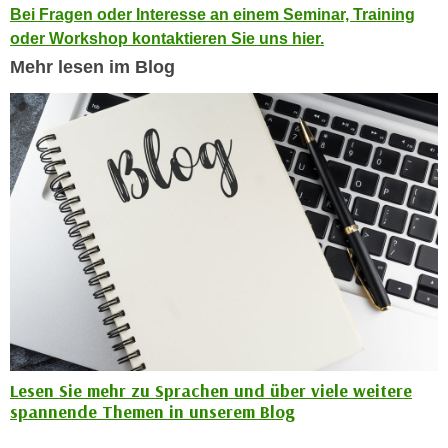
Bei Fragen oder Interesse an einem Seminar, Training
n
d
oder Workshop kontaktieren Sie uns hier.
E
e
U
Mehr lesen im Blog
n
-
w
U
i
S
r
A
z
u
i
n
e
t
l
e
o
r
r
w
i
o
e
r
n
f
t
Lesen Sie mehr zu Sprachen und über viele weitere
e
i
spannende Themen in unserem Blog
n
e
h