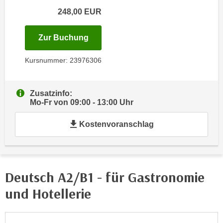
i
e
248,00
EUR
k
F
a
u
für Termin: 02.11.2026 - 06.11.202
Zur Buchung
n
n
i
k
Kursnummer: 23976306
s
t
c
i
h
o
Zusatzinfo:
e
Mo-Fr von 09:00 - 13:00 Uhr
n
n
d
U
Kostenvoranschlag
e
n
r
t
W
e
e
r
Deutsch A2/B1 - für Gastronomie
b
n
s
und Hotellerie
e
e
h
i
m
t