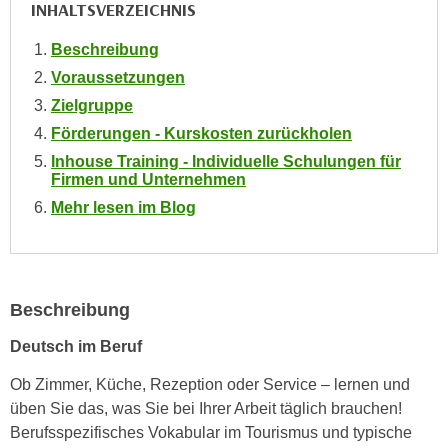
INHALTSVERZEICHNIS
e
e
n
n
Beschreibung
e
o
Voraussetzungen
i
t
Zielgruppe
n
w
Förderungen - Kurskosten zurückholen
s
e
e
Inhouse Training - Individuelle Schulungen für
n
Firmen und Unternehmen
t
d
z
Mehr lesen im Blog
i
e
g
n
s
,
i
w
Beschreibung
n
e
d
Deutsch im Beruf
l
.
c
W
Ob Zimmer, Küche, Rezeption oder Service – lernen und
h
e
üben Sie das, was Sie bei Ihrer Arbeit täglich brauchen!
e
n
Berufsspezifisches Vokabular im Tourismus und typische
s