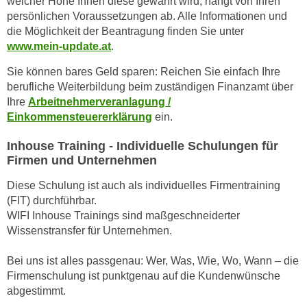
welcher Höhe Ihnen diese gewährt wird, hängt von Ihren
h
e
persönlichen Voraussetzungen ab. Alle Informationen und
u
r
die Möglichkeit der Beantragung finden Sie unter
t
e
www.mein-update.at
.
z
n
a
Sie können bares Geld sparen: Reichen Sie einfach Ihre
“
berufliche Weiterbildung beim zuständigen Finanzamt über
b
k
Ihre
Arbeitnehmerveranlagung /
k
l
Einkommensteuererklärung
ein.
o
i
m
c
Inhouse Training - Individuelle Schulungen für
m
k
Firmen und Unternehmen
e
e
Diese Schulung ist auch als individuelles Firmentraining
n
n
(FIT) durchführbar.
z
,
WIFI Inhouse Trainings sind maßgeschneiderter
w
v
Wissenstransfer für Unternehmen.
i
e
s
r
Bei uns ist alles passgenau: Wer, Was, Wie, Wo, Wann – die
c
w
Firmenschulung ist punktgenau auf die Kundenwünsche
h
e
abgestimmt.
e
n