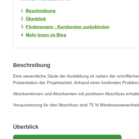
r
i
i
Beschreibung
e
k
F
Überblick
a
u
Förderungen - Kurskosten zurückholen
n
n
Mehr lesen im Blog
i
k
s
t
c
i
h
o
Beschreibung
e
n
n
Eine wesentliche Säule der Ausbildung ist neben der schriftlic
d
Präsentation der Projektarbeit. Anhand einer konkreten Problemst
U
e
n
r
Absolventinnen und Absolventen mit positivem Abschluss erhalt
t
W
Voraussetzung für den Abschluss sind 75 % Mindesanwesenheit
e
e
r
b
n
s
Überblick
e
e
h
i