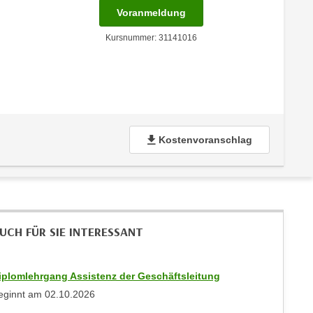
für Termin: 27.11.2026 - 
Voranmeldung
Kursnummer: 31141016
Kostenvoranschlag
UCH FÜR SIE INTERESSANT
iplomlehrgang Assistenz der Geschäftsleitung
eginnt am
02.10.2026