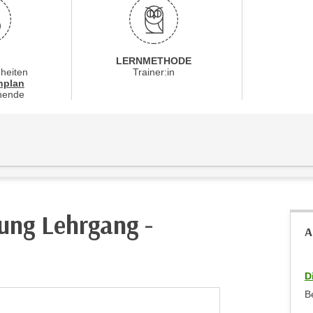
LERNMETHODE
nheiten
Trainer:in
für Veranstaltung 31141016
nplan
nende
tung Lehrgang -
A
D
B