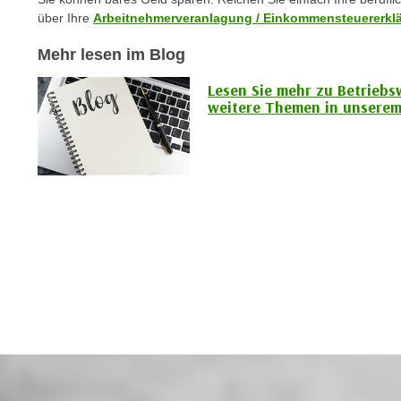
n
s
über Ihre
Arbeitnehmerveranlagung / Einkommensteuererkl
n
i
S
Mehr lesen im Blog
c
i
h
Lesen Sie mehr zu Betriebs
e
n
weitere Themen in unserem
a
i
u
c
f
h
„
t
A
d
l
e
l
m
e
D
a
a
k
t
z
e
e
n
p
s
t