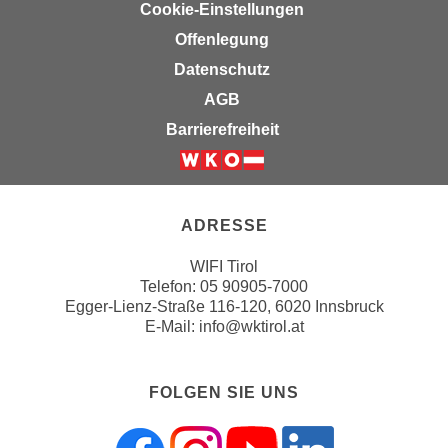
n
Cookie-Einstellungen
b
p
e
Offenlegung
e
r
Datenschutz
r
h
AGB
s
i
o
Barrierefreiheit
n
n
a
e
Weiter zur Website der Wirts
u
n
s
b
ADRESSE
e
e
i
WIFI Tirol
z
n
Telefon:
05 90905-7000
o
e
Egger-Lienz-Straße 116-120, 6020 Innsbruck
g
E-Mail:
info@wktirol.at
a
e
n
n
g
e
FOLGEN SIE UNS
e
n
n
D
e