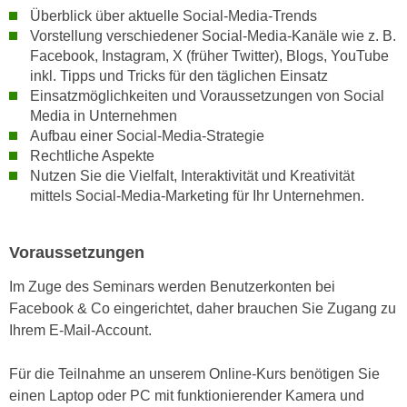
n
Überblick über aktuelle Social-Media-Trends
i
S
Vorstellung verschiedener Social-Media-Kanäle wie z. B.
c
i
Facebook, Instagram, X (früher Twitter), Blogs, YouTube
h
e
inkl. Tipps und Tricks für den täglichen Einsatz
n
a
Einsatzmöglichkeiten und Voraussetzungen von Social
i
u
Media in Unternehmen
c
Aufbau einer Social-Media-Strategie
f
h
Rechtliche Aspekte
„
t
Nutzen Sie die Vielfalt, Interaktivität und Kreativität
A
d
mittels Social-Media-Marketing für Ihr Unternehmen.
l
e
l
m
e
Voraussetzungen
D
a
a
Im Zuge des Seminars werden Benutzerkonten bei
k
t
Facebook & Co eingerichtet, daher brauchen Sie Zugang zu
z
e
Ihrem E-Mail-Account.
e
n
p
s
Für die Teilnahme an unserem Online-Kurs benötigen Sie
t
c
einen Laptop oder PC mit funktionierender Kamera und
i