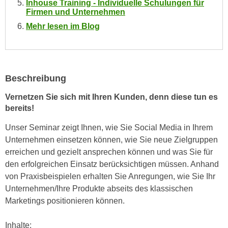
Inhouse Training - Individuelle Schulungen für
e
e
Firmen und Unternehmen
n
n
Mehr lesen im Blog
e
o
i
t
n
w
s
e
Beschreibung
e
n
t
Vernetzen Sie sich mit Ihren Kunden, denn diese tun es
d
z
bereits!
i
e
g
Unser Seminar zeigt Ihnen, wie Sie Social Media in Ihrem
n
s
Unternehmen einsetzen können, wie Sie neue Zielgruppen
,
i
erreichen und gezielt ansprechen können und was Sie für
w
n
den erfolgreichen Einsatz berücksichtigen müssen. Anhand
e
d
von Praxisbeispielen erhalten Sie Anregungen, wie Sie Ihr
l
.
Unternehmen/Ihre Produkte abseits des klassischen
c
W
Marketings positionieren können.
h
e
e
n
Inhalte:
s