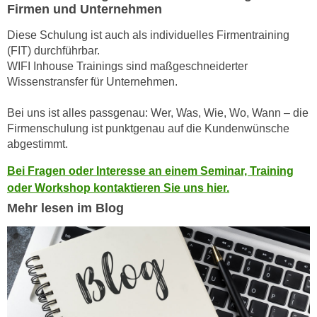
Firmen und Unternehmen
n
d
E
e
Diese Schulung ist auch als individuelles Firmentraining
U
n
(FIT) durchführbar.
-
WIFI Inhouse Trainings sind maßgeschneiderter
w
U
Wissenstransfer für Unternehmen.
i
S
r
A
Bei uns ist alles passgenau: Wer, Was, Wie, Wo, Wann – die
z
Firmenschulung ist punktgenau auf die Kundenwünsche
u
i
abgestimmt.
n
e
t
l
Bei Fragen oder Interesse an einem Seminar, Training
e
o
oder Workshop kontaktieren Sie uns hier.
r
r
Mehr lesen im Blog
w
i
o
e
r
n
f
t
e
i
n
e
h