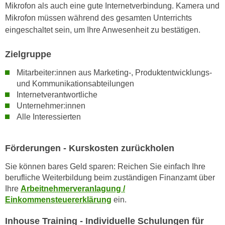
h
Mikrofon als auch eine gute Internetverbindung. Kamera und
e
u
Mikrofon müssen während des gesamten Unterrichts
r
t
eingeschaltet sein, um Ihre Anwesenheit zu bestätigen.
e
z
n
a
Zielgruppe
“
b
k
Mitarbeiter:innen aus Marketing-, Produktentwicklungs-
k
l
und Kommunikationsabteilungen
o
i
Internetverantwortliche
m
c
Unternehmer:innen
m
k
Alle Interessierten
e
e
n
n
Förderungen - Kurskosten zurückholen
z
,
w
v
Sie können bares Geld sparen: Reichen Sie einfach Ihre
i
e
berufliche Weiterbildung beim zuständigen Finanzamt über
s
r
Ihre
Arbeitnehmerveranlagung /
c
Einkommensteuererklärung
ein.
w
h
e
Inhouse Training - Individuelle Schulungen für
e
n