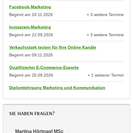
anzeigen
k
z
Facebook-Marketing
i
w
Beginnt am
10.11.2026
+ 3 weitere Termine
e
e
anzeigen
-
c
Instagram-Marketing
S
k
Beginnt am
22.09.2026
+ 3 weitere Termine
e
e
anzeigen
t
n
Verkaufsstark texten für Ihre Online Kanäle
z
u
Beginnt am
09.11.2026
u
n
n
Qualifizierter E-Commerce-Experte
d
g
Beginnt am
25.09.2026
+ 1 weiterer Termin
u
z
anzeigen
m
u
Diplomlehrgang Marketing und Kommunikation
f
s
ü
t
r
i
S
SIE HABEN FRAGEN?
m
i
m
e
e
Martina Hörtnagl MSc
r