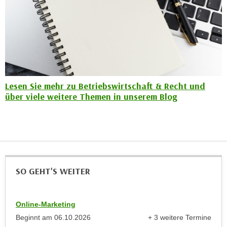
r
a
t
b
e
e
C
n
o
.
o
W
k
e
Lesen Sie mehr zu Betriebswirtschaft & Recht und
i
über viele weitere Themen in unserem Blog
n
e
n
s
S
z
i
u
e
A
d
n
e
SO GEHT'S WEITER
a
r
l
C
y
Online-Marketing
o
s
Beginnt am
06.10.2026
+ 3 weitere Termine
o
e