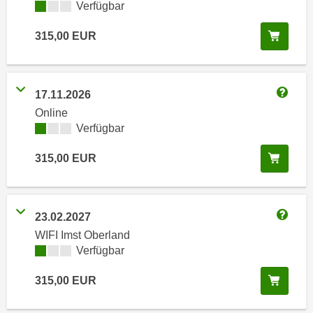
n
Kursverfügbarkeit:
Verfügbar
h
u
C
In de
315,00
EUR
r
o
C
o
o
k
o
17.11.2026
i
Weitere
k
Online
e
i
Kursverfügbarkeit:
Verfügbar
s
e
v
s
In de
315,00
EUR
o
,
n
d
U
i
23.02.2027
S
e
Weitere
-
WIFI Imst Oberland
f
Kursverfügbarkeit:
Verfügbar
a
ü
m
r
In de
315,00
EUR
e
d
r
i