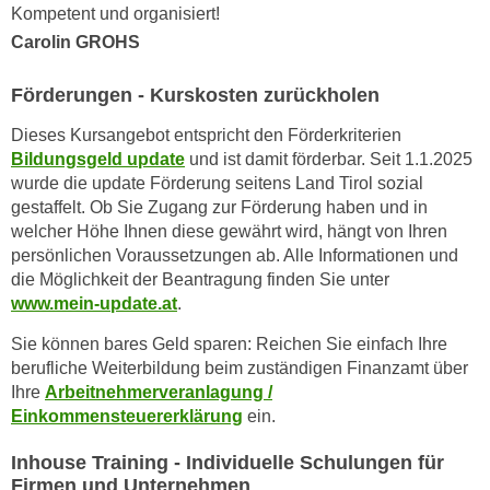
h
Kompetent und organisiert!
e
u
Carolin GROHS
r
t
e
z
Förderungen - Kurskosten zurückholen
n
a
“
Dieses Kursangebot entspricht den Förderkriterien
b
k
Bildungsgeld update
und ist damit förderbar. Seit 1.1.2025
k
l
wurde die update Förderung seitens Land Tirol sozial
o
i
gestaffelt. Ob Sie Zugang zur Förderung haben und in
m
c
welcher Höhe Ihnen diese gewährt wird, hängt von Ihren
m
k
persönlichen Voraussetzungen ab. Alle Informationen und
e
e
die Möglichkeit der Beantragung finden Sie unter
n
www.mein-update.at
.
n
z
,
Sie können bares Geld sparen: Reichen Sie einfach Ihre
w
v
berufliche Weiterbildung beim zuständigen Finanzamt über
i
e
Ihre
Arbeitnehmerveranlagung /
s
r
Einkommensteuererklärung
ein.
c
w
h
Inhouse Training - Individuelle Schulungen für
e
e
Firmen und Unternehmen
n