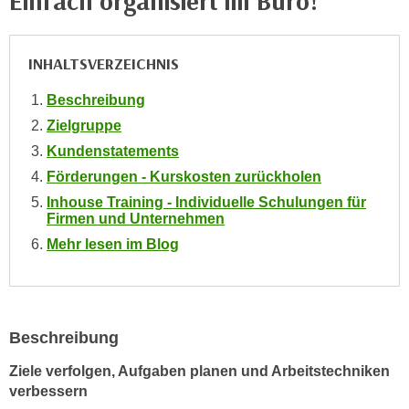
Einfach organisiert im Büro!
i
e
k
F
a
u
INHALTSVERZEICHNIS
n
n
i
Beschreibung
k
s
t
Zielgruppe
c
i
Kundenstatements
h
o
Förderungen - Kurskosten zurückholen
e
n
Inhouse Training - Individuelle Schulungen für
n
d
Firmen und Unternehmen
U
e
Mehr lesen im Blog
n
r
t
W
e
e
r
b
n
Beschreibung
s
e
e
Ziele verfolgen, Aufgaben planen und Arbeitstechniken
h
i
verbessern
m
t