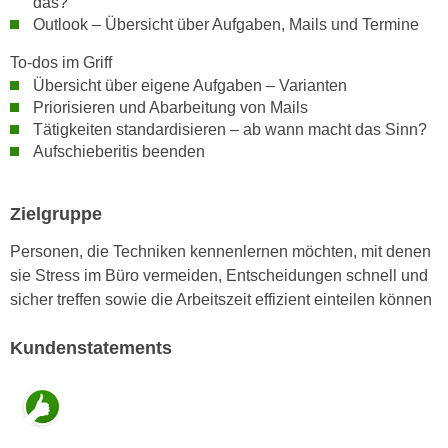
das?
n
i
Outlook – Übersicht über Aufgaben, Mails und Termine
S
c
i
To-dos im Griff
h
e
Übersicht über eigene Aufgaben – Varianten
n
a
Priorisieren und Abarbeitung von Mails
i
u
Tätigkeiten standardisieren – ab wann macht das Sinn?
c
f
Aufschieberitis beenden
h
„
t
A
Zielgruppe
d
l
e
l
Personen, die Techniken kennenlernen möchten, mit denen
m
e
sie Stress im Büro vermeiden, Entscheidungen schnell und
D
a
sicher treffen sowie die Arbeitszeit effizient einteilen können
a
k
t
z
Kundenstatements
e
e
n
p
s
t
c
i