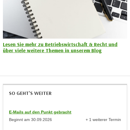
r
a
t
b
e
e
C
n
o
.
o
W
Lesen Sie mehr zu Betriebswirtschaft & Recht und
k
e
über viele weitere Themen in unserem Blog
i
n
e
n
s
S
z
i
u
e
A
d
SO GEHT'S WEITER
n
e
a
r
l
C
E-Mails auf den Punkt gebracht
y
o
Beginnt am
30.09.2026
+ 1 weiterer Termin
s
o
anzeigen
e