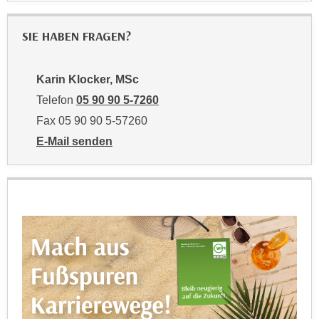
k
z
i
w
SIE HABEN FRAGEN?
e
e
-
c
S
k
Karin Klocker, MSc
e
e
Telefon
05 90 90 5-7260
t
n
Fax 05 90 90 5-57260
z
u
E-Mail senden
u
n
an Karin Klocker, MSc: mailto:karin.klocker@wktirol.
n
d
g
u
z
m
u
f
s
ü
t
r
i
S
m
i
m
e
e
r