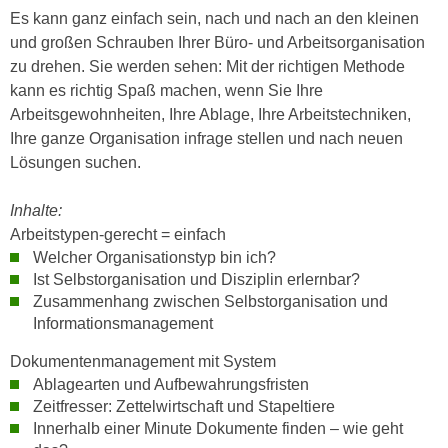
e
Es kann ganz einfach sein, nach und nach an den kleinen
e
n
und großen Schrauben Ihrer Büro- und Arbeitsorganisation
n
e
zu drehen. Sie werden sehen: Mit der richtigen Methode
o
i
kann es richtig Spaß machen, wenn Sie Ihre
t
n
Arbeitsgewohnheiten, Ihre Ablage, Ihre Arbeitstechniken,
w
s
Ihre ganze Organisation infrage stellen und nach neuen
e
e
Lösungen suchen.
n
t
d
z
Inhalte:
i
e
Arbeitstypen-gerecht = einfach
g
n
Welcher Organisationstyp bin ich?
s
,
Ist Selbstorganisation und Disziplin erlernbar?
i
Zusammenhang zwischen Selbstorganisation und
w
n
Informationsmanagement
e
d
l
.
Dokumentenmanagement mit System
c
W
Ablagearten und Aufbewahrungsfristen
h
Zeitfresser: Zettelwirtschaft und Stapeltiere
e
e
Innerhalb einer Minute Dokumente finden – wie geht
n
s