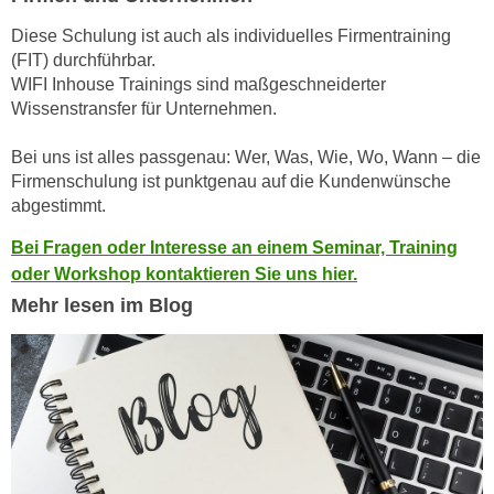
n
d
Diese Schulung ist auch als individuelles Firmentraining
E
e
(FIT) durchführbar.
U
n
WIFI Inhouse Trainings sind maßgeschneiderter
-
w
Wissenstransfer für Unternehmen.
U
i
S
Bei uns ist alles passgenau: Wer, Was, Wie, Wo, Wann – die
r
A
Firmenschulung ist punktgenau auf die Kundenwünsche
z
u
abgestimmt.
i
n
e
Bei Fragen oder Interesse an einem Seminar, Training
t
l
oder Workshop kontaktieren Sie uns hier.
e
o
Mehr lesen im Blog
r
r
w
i
o
e
r
n
f
t
e
i
n
e
h