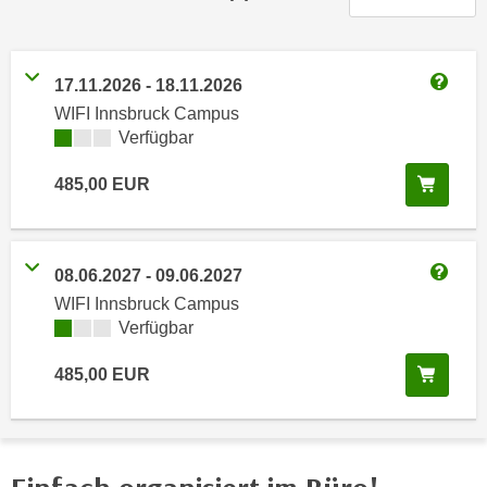
n
h
u
C
r
o
17.11.2026
-
18.11.2026
C
Weitere
o
o
WIFI Innsbruck Campus
k
Kursverfügbarkeit:
Verfügbar
o
i
k
e
In de
485,00
EUR
i
s
e
v
s
o
,
08.06.2027
-
09.06.2027
n
Weitere
d
WIFI Innsbruck Campus
U
i
Kursverfügbarkeit:
Verfügbar
S
e
-
f
In de
485,00
EUR
a
ü
m
r
e
d
r
i