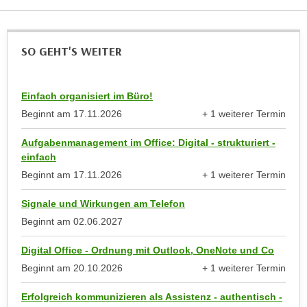
n
e
,
l
g
e
SO GEHT'S WEITER
e
v
l
a
a
Einfach organisiert im Büro!
n
n
Beginnt am
17.11.2026
+ 1 weiterer Termin
t
g
anzeigen
e
e
Aufgabenmanagement im Office: Digital - strukturiert -
I
einfach
n
n
I
Beginnt am
17.11.2026
+ 1 weiterer Termin
h
anzeigen
h
a
Signale und Wirkungen am Telefon
r
l
Beginnt am
02.06.2027
e
t
d
e
Digital Office - Ordnung mit Outlook, OneNote und Co
u
a
Beginnt am
20.10.2026
+ 1 weiterer Termin
r
n
anzeigen
c
z
Erfolgreich kommunizieren als Assistenz - authentisch -
h