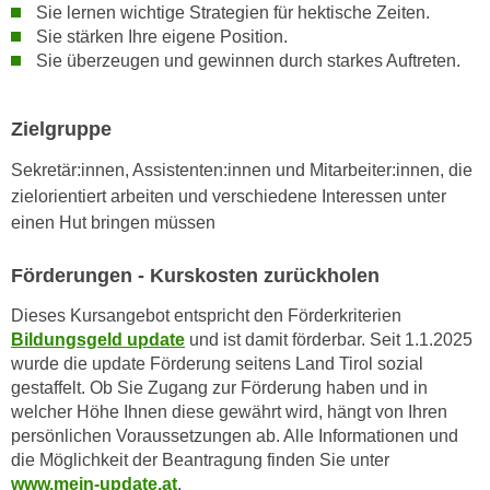
Sie lernen wichtige Strategien für hektische Zeiten.
n
d
Sie stärken Ihre eigene Position.
E
e
Sie überzeugen und gewinnen durch starkes Auftreten.
U
n
-
w
U
Zielgruppe
i
S
r
Sekretär:innen, Assistenten:innen und Mitarbeiter:innen, die
A
z
zielorientiert arbeiten und verschiedene Interessen unter
u
i
einen Hut bringen müssen
n
e
t
l
Förderungen - Kurskosten zurückholen
e
o
r
r
Dieses Kursangebot entspricht den Förderkriterien
w
Bildungsgeld update
und ist damit förderbar. Seit 1.1.2025
i
o
wurde die update Förderung seitens Land Tirol sozial
e
r
gestaffelt. Ob Sie Zugang zur Förderung haben und in
n
f
welcher Höhe Ihnen diese gewährt wird, hängt von Ihren
t
persönlichen Voraussetzungen ab. Alle Informationen und
e
i
die Möglichkeit der Beantragung finden Sie unter
n
e
www.mein-update.at
.
h