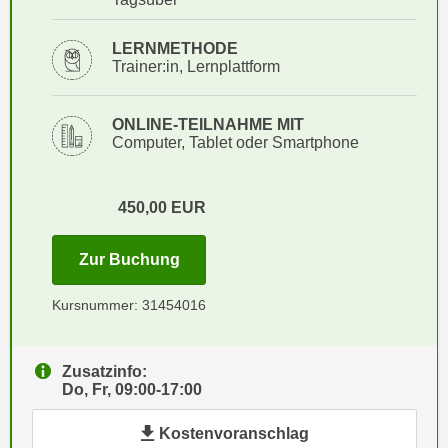
i
e
k
F
LERNMETHODE
a
u
Trainer:in, Lernplattform
n
n
i
k
ONLINE-TEILNAHME MIT
s
t
Computer, Tablet oder Smartphone
c
i
h
o
e
n
450,00
EUR
n
d
U
e
für Termin: 15.10.2026 - 16.10.202
Zur Buchung
n
r
t
W
Kursnummer: 31454016
e
e
r
b
n
Zusatzinfo:
s
Do, Fr, 09:00-17:00
e
e
h
i
Kostenvoranschlag
m
t