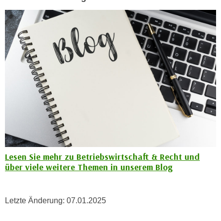
k
z
i
w
e
e
-
c
S
k
e
e
t
n
z
u
u
n
n
d
g
u
z
m
u
f
Lesen Sie mehr zu Betriebswirtschaft & Recht und
s
ü
über viele weitere Themen in unserem Blog
t
r
i
S
m
i
Letzte Änderung:
07.01.2025
m
e
e
r