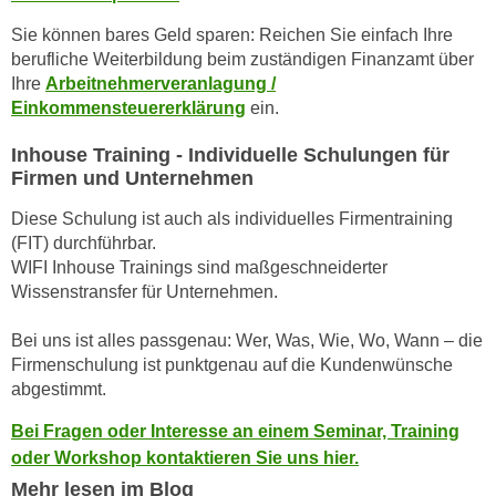
r
a
t
Sie können bares Geld sparen: Reichen Sie einfach Ihre
b
berufliche Weiterbildung beim zuständigen Finanzamt über
e
e
Ihre
Arbeitnehmerveranlagung /
C
n
Einkommensteuererklärung
ein.
o
.
o
Inhouse Training - Individuelle Schulungen für
W
k
Firmen und Unternehmen
e
i
n
Diese Schulung ist auch als individuelles Firmentraining
e
n
(FIT) durchführbar.
s
S
WIFI Inhouse Trainings sind maßgeschneiderter
z
i
Wissenstransfer für Unternehmen.
u
e
A
Bei uns ist alles passgenau: Wer, Was, Wie, Wo, Wann – die
d
n
Firmenschulung ist punktgenau auf die Kundenwünsche
e
a
abgestimmt.
r
l
C
Bei Fragen oder Interesse an einem Seminar, Training
y
o
oder Workshop kontaktieren Sie uns hier.
s
o
e
Mehr lesen im Blog