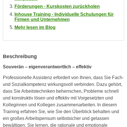
n
Förderungen - Kurskosten zurückholen
i
S
c
Inhouse Training - Individuelle Schulungen für
i
Firmen und Unternehmen
h
e
n
Mehr lesen im Blog
a
i
u
c
f
h
„
t
Beschreibung
A
d
l
Souverän – eigenverantwortlich – effektiv
e
l
m
e
Professionelle Assistenz erfordert von Ihnen, dass Sie Fach-
D
a
und Sozialkompetenz wirkungsvoll verbinden. Dazu gehört,
a
k
dass Sie Arbeitstechniken beherrschen, Probleme schnell
t
z
und konstruktiv lösen und effektiv mit Vorgesetzten und
e
e
Kolleginnen und Kollegen zusammenarbeiten. In diesem
n
p
Training erfahren Sie, wie Sie den Überblick behalten und
s
t
ein großes Arbeitspensum selbstsicher und gelassen
c
i
bewältigen. Sie lernen, die rationale und emotionale