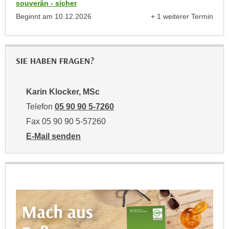
souverän - sicher
u
d
z
Beginnt am
10.12.2026
+ 1 weiterer Termin
i
anzeigen
e
e
i
C
g
SIE HABEN FRAGEN?
o
e
o
n
k
.
Karin Klocker, MSc
i
U
Telefon
05 90 90 5-7260
e
m
Fax 05 90 90 5-57260
s
I
e
E-Mail senden
h
r
an Karin Klocker, MSc: mailto:karin.klocker@wktirol.
n
h
e
o
n
b
d
e
a
n
r
e
ü