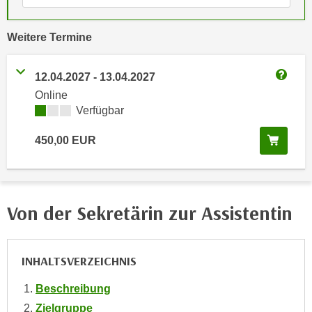
e
e
n
n
vergangene
Weitere
Termine
e
o
i
t
12.04.2027
-
13.04.2027
n
w
Weitere
s
Online
e
Kursverfügbarkeit:
Verfügbar
e
n
t
d
In de
450,00
EUR
z
i
e
g
n
s
,
i
Von der Sekretärin zur Assistentin
w
n
e
d
l
.
INHALTSVERZEICHNIS
c
W
h
e
Beschreibung
e
n
Zielgruppe
s