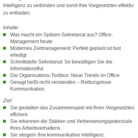
h
e
Intelligenz zu verbinden und somit Ihre Vorgesetzten effektiv
u
r
zu entlasten.
t
e
z
n
Inhalte:
a
“
Was macht ein Spitzen-Sekretariat aus? Office-
b
Management heute
k
k
Modernes Zeitmanagement: Perfekt geplant ist fast
l
o
erledigt
i
m
Schnittstelle Sekretariat: So bewältigen Sie die
c
Informationsflut
m
k
Die Organisations-Toolbox: Neue Trends im Office
e
e
Gesagt heißt nicht verstanden – Reibungslose
n
n
Kommunikation
z
,
w
Ziel:
v
i
Sie gestalten das Zusammenspiel mit Ihren Vorgesetzten
e
s
effizient.
r
c
Sie erkennen die Stärken und Verbesserungspotenziale
w
h
Ihres Arbeitsverhaltens.
e
Sie steigern Ihre kommunikative Intelligenz.
e
n