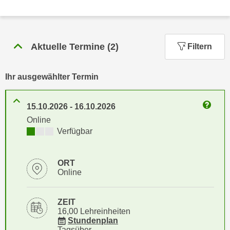
n
h
u
C
r
o
C
Aktuelle Termine
(
2
)
Filtern
o
o
k
o
i
Ihr ausgewählter Termin
k
e
i
s
e
15.10.2026
-
16.10.2026
v
Weitere
s
Online
o
,
Kursverfügbarkeit:
Verfügbar
n
d
U
i
S
ORT
e
-
Online
f
a
ü
m
r
ZEIT
e
16,00 Lehreinheiten
d
für Veranstaltung 31454016
Stundenplan
r
i
Tagsüber