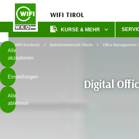
WIFI TIROL
Diese
SERVI
KURSE & MEHR
Seite
Zum Inhalt springen
Zur Fußzeile springen
verwendet
WIFI-Kursbuch
Betriebswirtschaft / Recht
Office Management / 
Cookies
Alle
akzeptieren
O
h
Einstellungen
n
Digital Off
e
B
I
Alle
i
h
ablehnen
t
r
t
e
Weiterlesen
e
Z
b
u
e
s