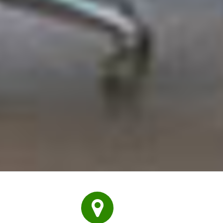
e
n
n
d
E
e
U
n
-
w
U
i
S
r
A
z
u
i
n
e
t
l
e
o
r
r
w
i
o
e
r
n
f
t
e
i
n