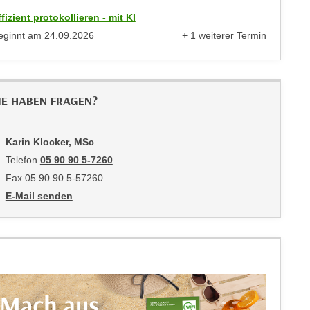
ffizient protokollieren - mit KI
eginnt am
24.09.2026
+ 1 weiterer Termin
anzeigen
IE HABEN FRAGEN?
Karin Klocker, MSc
Telefon
05 90 90 5-7260
Fax 05 90 90 5-57260
E-Mail senden
an Karin Klocker, MSc: mailto:karin.klocker@wktirol.at