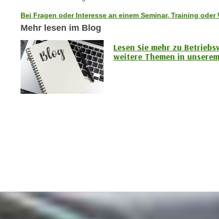
c
i
h
Bei Fragen oder Interesse an einem Seminar, Training oder 
e
u
Mehr lesen im Blog
r
t
e
Lesen Sie mehr zu Betriebs
z
n
weitere Themen in unserem
a
“
b
k
k
l
o
i
m
c
m
k
e
e
n
n
z
,
w
v
i
e
s
r
c
w
h
e