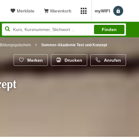
Merkliste
Warenkorb
myWIFI
Benutzerm
myWIFI Apps öffnen
Finden
-Bildungsgutschein
Sommer-Akademie Text und Konzept
Merken
Drucken
Anrufen
zept