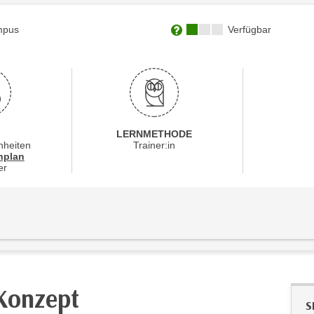
Kursverfügbarkeit:
mpus
Verfügbar
Weitere Informationen zum
LERNMETHODE
nheiten
Trainer:in
für Veranstaltung 33149016
nplan
er
Konzept
S