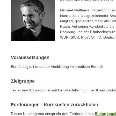
n
s
n
Michael Matthiass, Dozent für Text
i
S
international ausgezeichneter Kre
c
i
Mitglied, gibt jährlich mehr als
h
e
Raum. Auf seiner Kundenliste st
n
a
Hamburg und der Filmhochschule 
i
WDR, SWR, Pro7, OTTO, Deutsch
u
c
f
h
„
t
A
Voraussetzungen
d
l
Berufstätigkeit und/oder Ausbildung im kreativen Bereich
e
l
m
e
D
Zielgruppe
a
a
k
Texter und Konzeptioner mit Berufserfahrung in der Kreativwirts
t
z
e
e
Förderungen - Kurskosten zurückholen
n
p
s
t
Dieses Kursangebot entspricht den Förderkriterien
Bildungsge