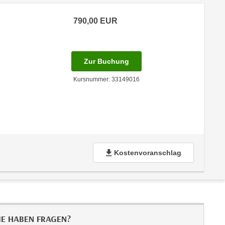
790,00
EUR
 Anmeldestatus "Verfügbar"
für Termin: 08.06.2027 - 10
Zur Buchung
Kursnummer: 33149016
Kostenvoranschlag
IE HABEN FRAGEN?