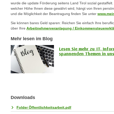
c
i
wurde die update Förderung seitens Land Tirol sozial gestaffel
h
welcher Höhe Ihnen diese gewährt wird, hängt von Ihren persön
e
u
und die Möglichkeit der Beantragung finden Sie unter
www.mein
r
t
e
Sie können bares Geld sparen: Reichen Sie einfach Ihre berufl
z
n
über Ihre
Arbeitnehmerveranlagung / Einkommensteuererkl
a
“
b
Mehr lesen im Blog
k
k
l
Lesen Sie mehr zu IT, Info
o
i
spannenden Themen in uns
m
c
m
k
e
e
n
n
z
,
w
v
i
e
Downloads
s
r
c
w
Folder Öffentlichkeitsarbeit.pdf
h
e