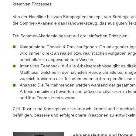
m
kreativen Prozesses.
t
e
e
Von der Headline bis zum Kampagnenkonzept, von Strategie und 
n
n
die Sommer-Akademie das Handwerkszeug, das aus guten Texte
e
o
i
t
Die Sommer-Akademie basiert auf drei einfachen Prinzipien:
n
w
Komprimierte Theorie & Praxisaufgaben: Grundlegender Input
s
e
wird immer direkt an realen bzw. realistischen Aufgaben an
e
n
unmittelbar zu angewendetem Wissen.
t
d
Intensives Feedback: Auf alle Arbeitsergebnisse gibt es dir
z
i
Matthiass, welches in der nächsten Runde unmittelbar umges
e
g
zugleich trainieren alle Teilnehmenden in ihren persönlichen
n
Analyse: Die Teilnehmenden werden während der gesamten 
s
,
Arbeiten intuitiv zu bewerten und präzise analysieren zu kö
i
und ihre Teams kreativ voran.
w
n
e
d
Ziel: Texter und Konzeptioner strategisch, kreativ und sprachli
l
.
befähigen, bessere und erfolgreichere Kreationen zu entwickeln
c
W
h
e
e
Lehrgangsleitung und Dozent