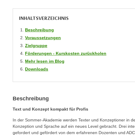
r
i
i
e
k
INHALTSVERZEICHNIS
F
a
u
n
Beschreibung
n
i
Voraussetzungen
k
s
Zielgruppe
t
c
Förderungen - Kurskosten zurückholen
i
h
o
Mehr lesen im Blog
e
n
Downloads
n
d
U
e
n
r
t
W
Beschreibung
e
e
Text und Konzept kompakt für Profis
r
b
n
s
In der Sommer-Akademie werden Texter und Konzeptioner in den
e
e
Konzeption und Sprache auf ein neues Level gebracht. Drei int
h
gefordert und gefördert von dem erfahrenen Dozenten und ADC-M
i