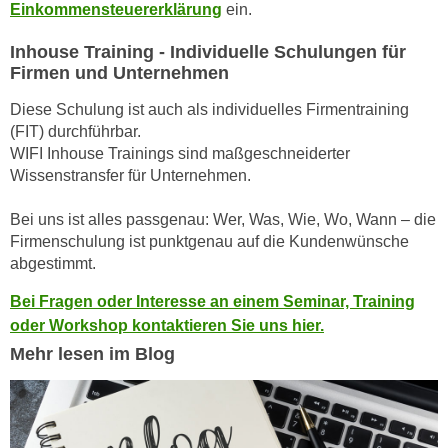
n
Einkommensteuererklärung
ein.
b
p
e
Inhouse Training - Individuelle Schulungen für
e
r
Firmen und Unternehmen
r
h
s
Diese Schulung ist auch als individuelles Firmentraining
i
o
(FIT) durchführbar.
n
n
WIFI Inhouse Trainings sind maßgeschneiderter
a
e
Wissenstransfer für Unternehmen.
u
n
s
Bei uns ist alles passgenau: Wer, Was, Wie, Wo, Wann – die
b
e
Firmenschulung ist punktgenau auf die Kundenwünsche
e
i
abgestimmt.
z
n
o
Bei Fragen oder Interesse an einem Seminar, Training
e
g
oder Workshop kontaktieren Sie uns hier.
a
e
n
Mehr lesen im Blog
n
g
e
e
n
n
D
e