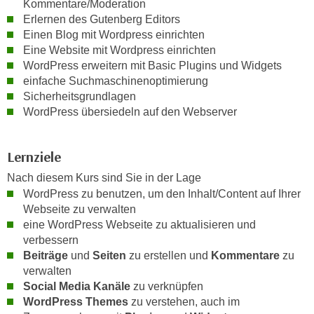
Kommentare/Moderation
n
d
Erlernen des Gutenberg Editors
E
e
Einen Blog mit Wordpress einrichten
U
n
Eine Website mit Wordpress einrichten
-
WordPress erweitern mit Basic Plugins und Widgets
w
U
einfache Suchmaschinenoptimierung
i
S
Sicherheitsgrundlagen
r
A
WordPress übersiedeln auf den Webserver
z
u
i
n
e
Lernziele
t
l
Nach diesem Kurs sind Sie in der Lage
e
o
WordPress zu benutzen, um den Inhalt/Content auf Ihrer
r
r
Webseite zu verwalten
w
i
eine WordPress Webseite zu aktualisieren und
o
e
verbessern
r
n
Beiträge
und
Seiten
zu erstellen und
Kommentare
zu
f
t
verwalten
e
i
Social Media Kanäle
zu verknüpfen
n
WordPress Themes
zu verstehen, auch im
e
h