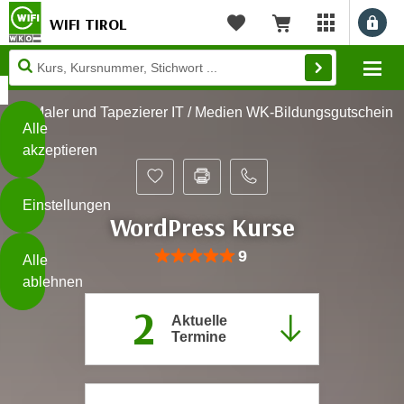
WIFI TIROL
Benu
myWIFI Apps ö
Merkliste
Warenkorb
Diese
Mo
Seite
Zum Inhalt springen
Zur Fußzeile springen
verwendet
Maler und Tapezierer IT / Medien WK-Bildungsgutschein
Cookies
Alle
akzeptieren
O
h
Einstellungen
n
WordPress Kurse
e
B
I
Bewertung: Anzahl 9, Durchschnittlich
9
Alle
i
h
ablehnen
t
r
t
2
e
Aktuelle
Weiterlesen
e
Termine
Z
b
u
e
s
a
- nur für sichtbaren Text
t