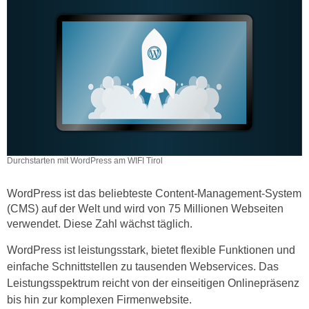
e
e
n
n
e
o
i
t
n
w
s
e
e
n
t
d
z
i
e
Durchstarten mit WordPress am WIFI Tirol
g
n
s
,
WordPress ist das beliebteste Content-Management-System
i
(CMS) auf der Welt und wird von 75 Millionen Webseiten
w
n
verwendet. Diese Zahl wächst täglich.
e
d
l
.
WordPress ist leistungsstark, bietet flexible Funktionen und
c
W
einfache Schnittstellen zu tausenden Webservices. Das
h
e
Leistungsspektrum reicht von der einseitigen Onlinepräsenz
e
n
bis hin zur komplexen Firmenwebsite.
s