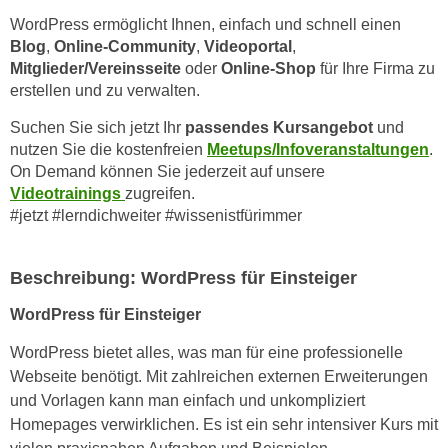
n
i
WordPress ermöglicht Ihnen, einfach und schnell einen
S
Blog
,
Online-Community
,
Videoportal
,
c
i
Mitglieder/Vereinsseite
oder
Online-Shop
für Ihre Firma zu
h
e
erstellen und zu verwalten.
n
a
i
u
Suchen Sie sich jetzt Ihr
passendes Kursangebot
und
c
nutzen Sie die kostenfreien
Meetups/Infoveranstaltungen
.
f
h
On Demand können Sie jederzeit auf unsere
„
t
Videotrainings
zugreifen.
A
d
#jetzt #lerndichweiter #wissenistfürimmer
l
e
l
m
e
Beschreibung: WordPress für Einsteiger
D
a
a
WordPress für Einsteiger
k
t
z
WordPress bietet alles, was man für eine professionelle
e
e
Webseite benötigt. Mit zahlreichen externen Erweiterungen
n
p
und Vorlagen kann man einfach und unkompliziert
s
t
Homepages verwirklichen. Es ist ein sehr intensiver Kurs mit
c
i