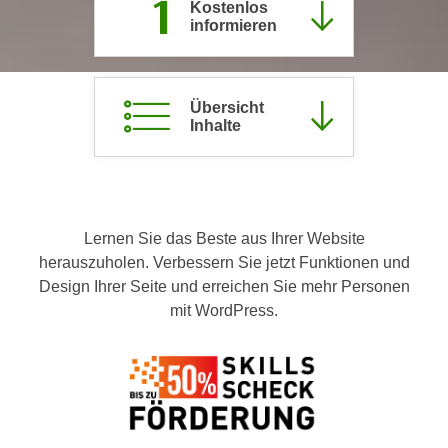
1
Kostenlos
c
i
informieren
h
m
t
m
e
u
Übersicht
n
n
Inhalte
S
g
i
v
e
e
,
r
d
Lernen Sie das Beste aus Ihrer Website
w
a
herauszuholen. Verbessern Sie jetzt Funktionen und
e
s
Design Ihrer Seite und erreichen Sie mehr Personen
n
s
mit WordPress.
d
w
e
i
n
r
w
a
i
u
r
c