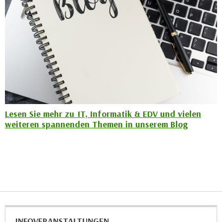
a
h
t
m
e
e
n
O
a
n
u
l
c
i
h
n
a
e
Lesen Sie mehr zu IT, Informatik & EDV und vielen
n
-
weiteren spannenden Themen in unserem Blog
U
J
n
o
t
u
e
r
r
n
n
e
e
y
h
z
INFOVERANSTALTUNGEN
m