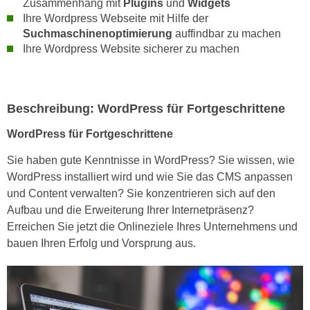
Zusammenhang mit
Plugins
und
Widgets
r
a
Ihre Wordpress Webseite mit Hilfe der
t
b
Suchmaschinenoptimierung
auffindbar zu machen
e
Ihre Wordpress Website sicherer zu machen
e
C
n
o
.
o
W
k
Beschreibung: WordPress für Fortgeschrittene
e
i
n
WordPress für Fortgeschrittene
e
n
s
Sie haben gute Kenntnisse in WordPress? Sie wissen, wie
S
z
WordPress installiert wird und wie Sie das CMS anpassen
i
u
und Content verwalten? Sie konzentrieren sich auf den
e
A
Aufbau und die Erweiterung Ihrer Internetpräsenz?
d
n
Erreichen Sie jetzt die Onlineziele Ihres Unternehmens und
e
a
bauen Ihren Erfolg und Vorsprung aus.
r
l
C
y
o
s
o
e