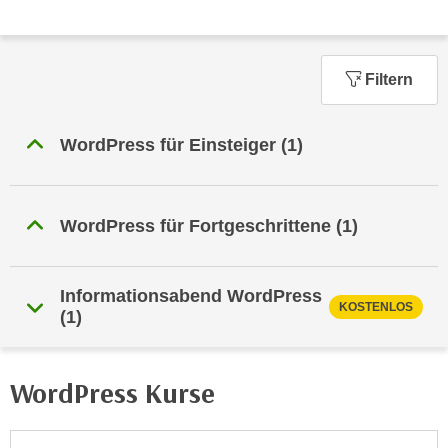
n
h
u
C
r
o
C
Filtern
o
o
k
o
i
WordPress für Einsteiger
(1)
k
e
i
s
e
v
s
WordPress für Fortgeschrittene
(1)
o
,
n
d
U
Informationsabend WordPress
i
KOSTENLOS
S
(1)
e
-
f
a
ü
m
WordPress Kurse
r
e
d
r
i