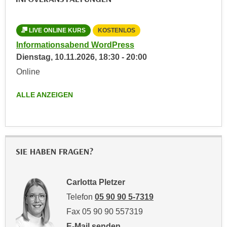
u
e
b
n
i
LIVE ONLINE KURS
KOSTENLOS
i
e
Informationsabend WordPress
n
t
Dienstag,
10.11.2026
,
18:30
-
20:00
d
e
Online
e
n
n
,
ALLE ANZEIGEN
U
w
S
e
A
r
,
d
b
e
SIE HABEN FRAGEN?
e
n
i
w
w
Carlotta Pletzer
e
e
Telefon
05 90 90 5-7319
i
l
t
Fax 05 90 90 557319
c
e
E-Mail senden