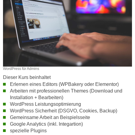
k
z
i
w
e
e
-
c
S
k
e
e
t
n
z
u
u
n
n
WordPress für Admins
d
g
u
Dieser Kurs beinhaltet
z
m
Erlernen eines Editors (WPBakery oder Elementor)
u
Arbeiten mit professionellen Themes (Download und
f
s
Installation + Bearbeiten)
ü
t
WordPress Leistungsoptimierung
r
i
WordPress Sicherheit (DSGVO, Cookies, Backup)
S
Gemeinsame Arbeit an Beispielsseite
m
i
Google Analytics (inkl. Integartion)
m
e
spezielle Plugins
e
r