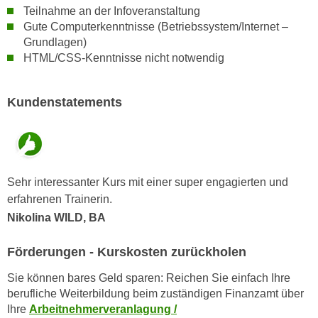
u
Teilnahme an der Infoveranstaltung
d
z
Gute Computerkenntnisse (Betriebssystem/Internet –
i
e
Grundlagen)
e
i
HTML/CSS-Kenntnisse nicht notwendig
C
g
o
e
Kundenstatements
o
n
k
.
i
U
e
m
s
I
Sehr interessanter Kurs mit einer super engagierten und
e
h
erfahrenen Trainerin.
r
n
Nikolina WILD, BA
h
e
o
n
Förderungen - Kurskosten zurückholen
b
d
e
a
Sie können bares Geld sparen: Reichen Sie einfach Ihre
n
berufliche Weiterbildung beim zuständigen Finanzamt über
r
e
Ihre
Arbeitnehmerveranlagung /
ü