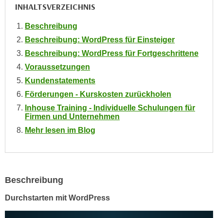
i
INHALTSVERZEICHNIS
e
k
F
Beschreibung
a
u
n
Beschreibung: WordPress für Einsteiger
n
i
Beschreibung: WordPress für Fortgeschrittene
k
s
t
Voraussetzungen
c
i
Kundenstatements
h
o
Förderungen - Kurskosten zurückholen
e
n
Inhouse Training - Individuelle Schulungen für
n
d
Firmen und Unternehmen
U
e
Mehr lesen im Blog
n
r
t
W
e
e
r
b
n
Beschreibung
s
e
e
Durchstarten mit WordPress
h
i
m
t