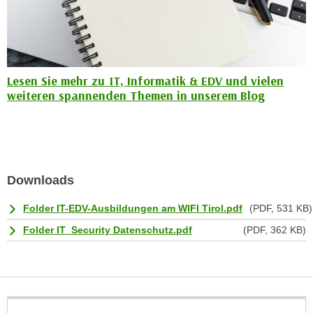
u
d
z
i
e
e
i
C
g
Lesen Sie mehr zu IT, Informatik & EDV und vielen
o
e
weiteren spannenden Themen in unserem Blog
o
n
k
.
i
U
e
m
s
I
Downloads
e
h
r
n
Folder IT-EDV-Ausbildungen am WIFI Tirol.pdf
(PDF, 531 KB)
h
e
Folder IT_Security Datenschutz.pdf
(PDF, 362 KB)
o
n
b
d
e
a
n
r
e
ü