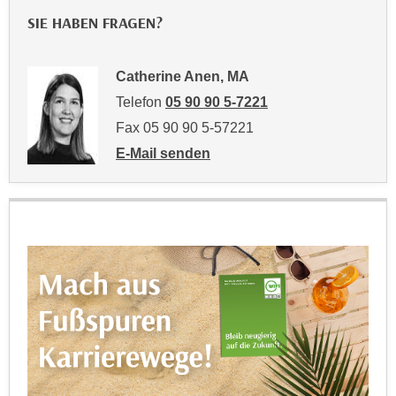
a
h
SIE HABEN FRAGEN?
t
m
e
e
Catherine Anen, MA
n
O
a
Telefon
05 90 90 5-7221
n
u
l
Fax 05 90 90 5-57221
c
i
E-Mail senden
h
n
an Catherine Anen, MA: mailto:catherine.
a
e
n
-
U
J
n
o
t
u
e
r
r
n
n
e
e
y
h
z
m