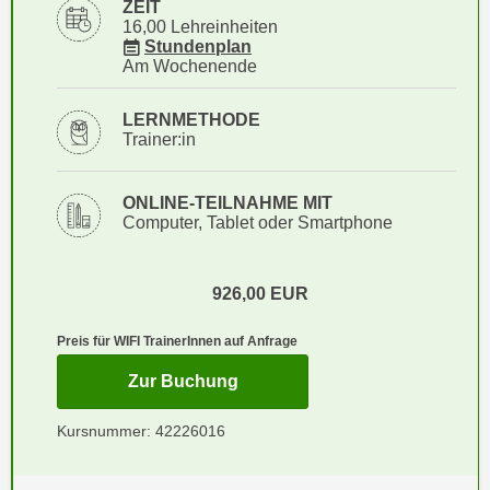
ZEIT
i
e
16,00 Lehreinheiten
k
F
für Veranstaltung 42226016
Stundenplan
a
Am Wochenende
u
n
n
i
LERNMETHODE
k
s
Trainer:in
t
c
i
h
o
ONLINE-TEILNAHME MIT
e
Computer, Tablet oder Smartphone
n
n
d
U
e
926,00
EUR
n
r
t
W
Preis für WIFI TrainerInnen auf Anfrage
e
e
r
für Termin: 25.09.2026 - 03.1
Zur Buchung
b
n
s
e
Kursnummer: 42226016
e
h
i
m
t