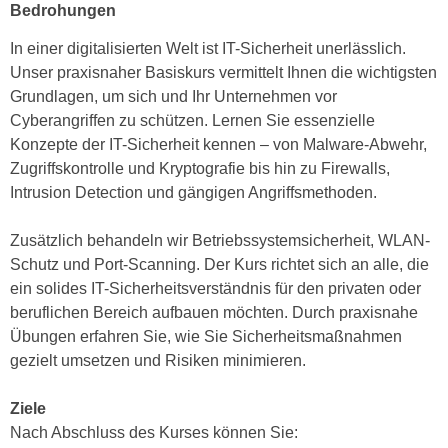
h
Bedrohungen
e
u
r
In einer digitalisierten Welt ist IT-Sicherheit unerlässlich.
t
e
Unser praxisnaher Basiskurs vermittelt Ihnen die wichtigsten
z
n
Grundlagen, um sich und Ihr Unternehmen vor
a
“
Cyberangriffen zu schützen. Lernen Sie essenzielle
b
k
Konzepte der IT-Sicherheit kennen – von Malware-Abwehr,
k
l
Zugriffskontrolle und Kryptografie bis hin zu Firewalls,
o
i
Intrusion Detection und gängigen Angriffsmethoden.
m
c
m
k
Zusätzlich behandeln wir Betriebssystemsicherheit, WLAN-
e
e
Schutz und Port-Scanning. Der Kurs richtet sich an alle, die
n
n
ein solides IT-Sicherheitsverständnis für den privaten oder
z
,
beruflichen Bereich aufbauen möchten. Durch praxisnahe
w
v
Übungen erfahren Sie, wie Sie Sicherheitsmaßnahmen
i
e
gezielt umsetzen und Risiken minimieren.
s
r
c
w
Ziele
h
e
Nach Abschluss des Kurses können Sie:
e
n