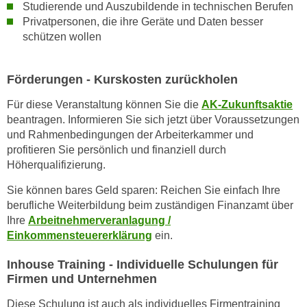
k
Studierende und Auszubildende in technischen Berufen
z
i
Privatpersonen, die ihre Geräte und Daten besser
w
schützen wollen
e
e
-
c
S
k
Förderungen - Kurskosten zurückholen
e
e
t
Für diese Veranstaltung können Sie die
AK-Zukunftsaktie
n
beantragen. Informieren Sie sich jetzt über Voraussetzungen
z
u
und Rahmenbedingungen der Arbeiterkammer und
u
n
profitieren Sie persönlich und finanziell durch
n
d
Höherqualifizierung.
g
u
z
Sie können bares Geld sparen: Reichen Sie einfach Ihre
m
u
berufliche Weiterbildung beim zuständigen Finanzamt über
f
s
Ihre
Arbeitnehmerveranlagung /
ü
t
Einkommensteuererklärung
ein.
r
i
S
Inhouse Training - Individuelle Schulungen für
m
i
Firmen und Unternehmen
m
e
e
Diese Schulung ist auch als individuelles Firmentraining
r