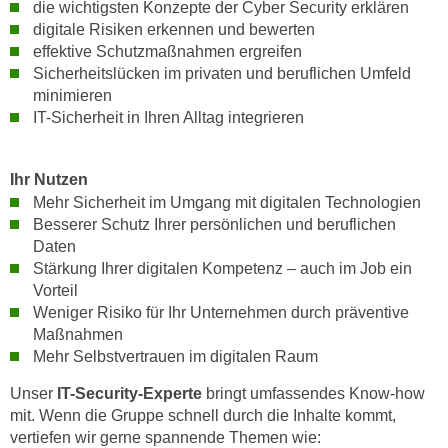
die wichtigsten Konzepte der Cyber Security erklären
n
d
digitale Risiken erkennen und bewerten
E
e
effektive Schutzmaßnahmen ergreifen
U
n
Sicherheitslücken im privaten und beruflichen Umfeld
-
w
minimieren
U
IT-Sicherheit in Ihren Alltag integrieren
i
S
r
A
z
Ihr Nutzen
u
i
Mehr Sicherheit im Umgang mit digitalen Technologien
n
e
Besserer Schutz Ihrer persönlichen und beruflichen
t
l
Daten
e
o
Stärkung Ihrer digitalen Kompetenz – auch im Job ein
r
r
Vorteil
w
i
Weniger Risiko für Ihr Unternehmen durch präventive
o
Maßnahmen
e
r
Mehr Selbstvertrauen im digitalen Raum
n
f
t
Unser
IT-Security-Experte
bringt umfassendes Know-how
e
i
mit. Wenn die Gruppe schnell durch die Inhalte kommt,
n
e
vertiefen wir gerne spannende Themen wie:
h