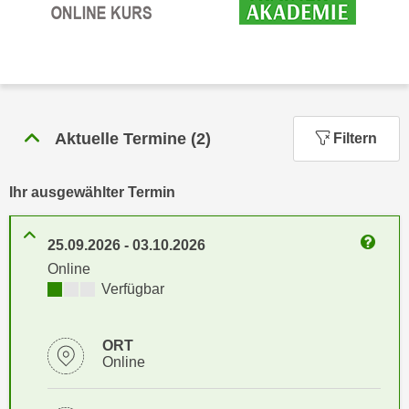
n
h
u
C
r
o
C
o
o
k
o
i
Aktuelle Termine
(
2
)
k
Filtern
e
i
s
e
Ihr ausgewählter Termin
v
s
o
,
n
25.09.2026
-
03.10.2026
d
Weitere
U
Online
i
S
Kursverfügbarkeit:
Verfügbar
e
-
f
a
ü
ORT
m
r
Online
e
d
r
i