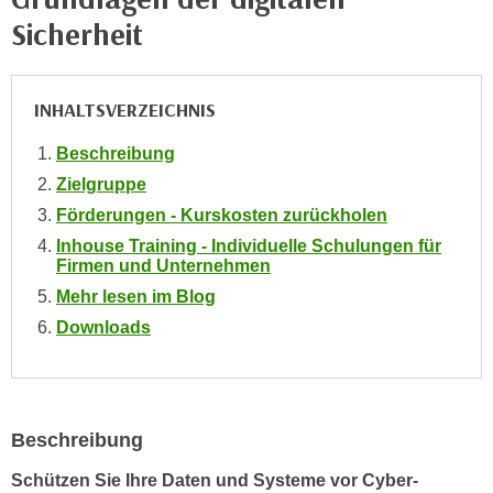
n
i
Sicherheit
S
c
i
h
e
n
INHALTSVERZEICHNIS
a
i
u
Beschreibung
c
f
h
Zielgruppe
„
t
Förderungen - Kurskosten zurückholen
A
d
l
Inhouse Training - Individuelle Schulungen für
e
Firmen und Unternehmen
l
m
Mehr lesen im Blog
e
D
a
Downloads
a
k
t
z
e
e
n
p
Beschreibung
s
t
c
Schützen Sie Ihre Daten und Systeme vor Cyber-
i