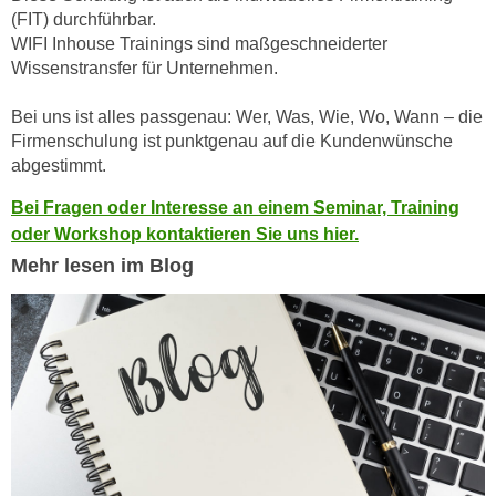
n
(FIT) durchführbar.
e
,
WIFI Inhouse Trainings sind maßgeschneiderter
l
Wissenstransfer für Unternehmen.
g
e
e
v
Bei uns ist alles passgenau: Wer, Was, Wie, Wo, Wann – die
l
a
Firmenschulung ist punktgenau auf die Kundenwünsche
a
n
abgestimmt.
n
t
g
Bei Fragen oder Interesse an einem Seminar, Training
e
e
oder Workshop kontaktieren Sie uns hier.
I
n
Mehr lesen im Blog
n
I
h
h
a
r
l
e
t
d
e
u
a
r
n
c
z
h