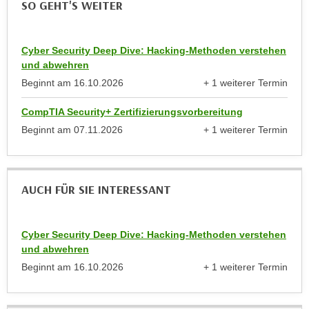
SO GEHT'S WEITER
n
b
p
e
e
r
Cyber Security Deep Dive: Hacking-Methoden verstehen
r
h
und abwehren
s
i
Beginnt am
16.10.2026
+ 1 weiterer Termin
o
n
anzeigen
n
a
CompTIA Security+ Zertifizierungsvorbereitung
e
u
Beginnt am
07.11.2026
+ 1 weiterer Termin
n
s
anzeigen
b
e
e
i
z
AUCH FÜR SIE INTERESSANT
n
o
e
g
a
Cyber Security Deep Dive: Hacking-Methoden verstehen
e
n
und abwehren
n
g
Beginnt am
16.10.2026
+ 1 weiterer Termin
e
e
anzeigen
n
n
D
e