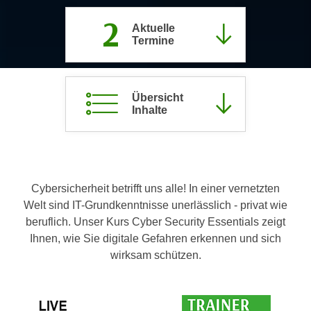
c
i
2
h
Aktuelle
m
Termine
t
m
e
u
n
n
S
Übersicht
g
Inhalte
i
v
e
e
,
r
d
w
a
e
Cybersicherheit betrifft uns alle! In einer vernetzten
s
n
Welt sind IT-Grundkenntnisse unerlässlich - privat wie
s
d
beruflich. Unser Kurs Cyber Security Essentials zeigt
w
e
Ihnen, wie Sie digitale Gefahren erkennen und sich
i
n
wirksam schützen.
r
w
a
i
u
r
c