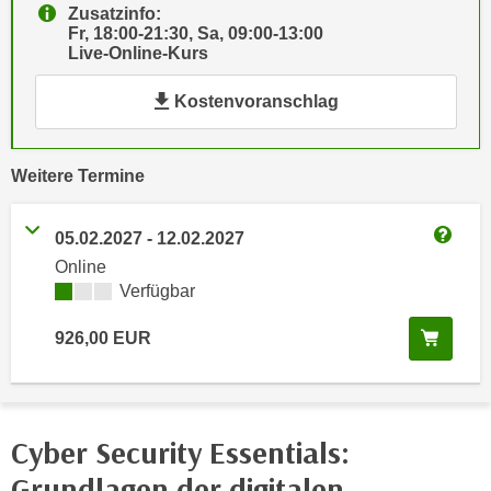
Zusatzinfo:
e
e
Fr, 18:00-21:30, Sa, 09:00-13:00
n
n
Live-Online-Kurs
e
o
i
Kostenvoranschlag
t
n
w
s
e
e
vergangene
Weitere
Termine
n
t
d
z
i
05.02.2027
-
12.02.2027
e
Weitere
g
Online
n
s
Kursverfügbarkeit:
Verfügbar
,
i
w
In de
926,00
EUR
n
e
d
l
.
c
W
h
Cyber Security Essentials:
e
e
n
Grundlagen der digitalen
s