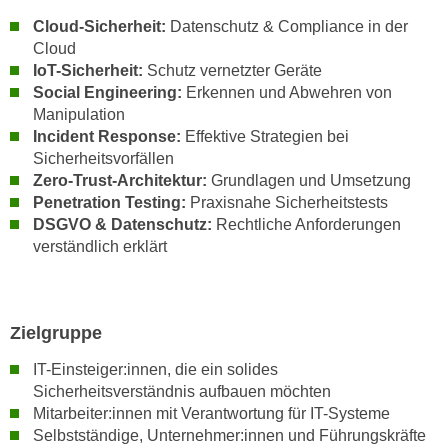
r
a
Cloud-Sicherheit:
Datenschutz & Compliance in der
t
b
Cloud
e
IoT-Sicherheit:
Schutz vernetzter Geräte
e
C
Social Engineering:
Erkennen und Abwehren von
n
o
Manipulation
.
o
Incident Response:
Effektive Strategien bei
W
k
Sicherheitsvorfällen
e
i
Zero-Trust-Architektur:
Grundlagen und Umsetzung
n
e
Penetration Testing:
Praxisnahe Sicherheitstests
n
s
DSGVO & Datenschutz:
Rechtliche Anforderungen
S
verständlich erklärt
z
i
u
e
A
d
n
Zielgruppe
e
a
r
l
IT-Einsteiger:innen, die ein solides
C
y
Sicherheitsverständnis aufbauen möchten
o
Mitarbeiter:innen mit Verantwortung für IT-Systeme
s
o
Selbstständige, Unternehmer:innen und Führungskräfte
e