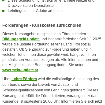
Diese Schulung richtet sich an erfahrene Nutzer und
r
a
Druckvorstufen-Dienstleister
t
Lehrlinge die mit Adobe arbeiten
b
e
e
C
n
o
Förderungen - Kurskosten zurückholen
.
o
W
Dieses Kursangebot entspricht den Förderkriterien
k
Bildungsgeld update
und ist damit förderbar. Seit 1.1.2025
e
i
wurde die update Förderung seitens Land Tirol sozial
n
e
gestaffelt. Ob Sie Zugang zur Förderung haben und in
n
s
welcher Höhe Ihnen diese gewährt wird, hängt von Ihren
S
z
persönlichen Voraussetzungen ab. Alle Informationen und
i
u
die Möglichkeit der Beantragung finden Sie unter
e
A
www.mein-update.at
.
d
n
e
Über
Lehre Fördern
wird die vollständige Ausbildung des
a
r
Lehrberufs sowie der Erwerb von Zusatz- und
l
C
Schlüsselqualifikationen von Lehrlingen gefördert. Dieses
y
o
Kursangebot erfüllt die Förderkriterien, vorausgesetzt das
s
o
Kursende ist spätestens 20:00 Uhr. Informieren Sie sich jetzt
e