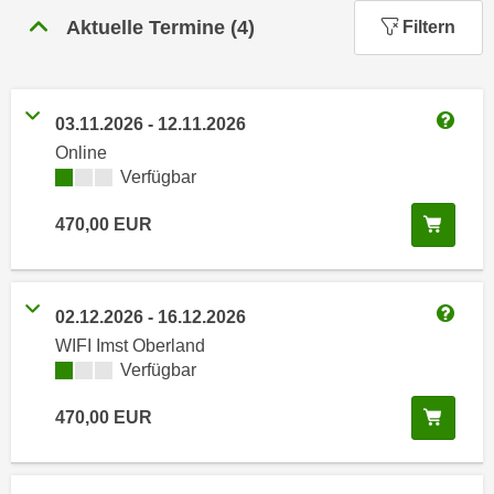
n
h
Aktuelle Termine
(
4
)
Filtern
u
C
r
o
C
o
o
03.11.2026
-
12.11.2026
k
o
Weitere
Online
i
k
Kursverfügbarkeit:
Verfügbar
e
i
s
e
In de
470,00
EUR
v
s
o
,
n
d
U
02.12.2026
-
16.12.2026
i
Weitere
S
WIFI Imst Oberland
e
-
Kursverfügbarkeit:
Verfügbar
f
a
ü
In de
470,00
EUR
m
r
e
d
r
i