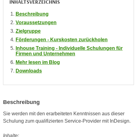
INHALTSVERZEICHNIS
e
e
n
Beschreibung
n
e
o
Voraussetzungen
i
t
Zielgruppe
n
w
Förderungen - Kurskosten zurückholen
s
e
Inhouse Training - Individuelle Schulungen für
e
n
Firmen und Unternehmen
t
d
Mehr lesen im Blog
z
i
e
Downloads
g
n
s
,
i
w
n
e
Beschreibung
d
l
.
Sie werden mit den erarbeiteten Kenntnissen aus dieser
c
W
Schulung zum qualifizierten Service-Provider mit InDesign.
h
e
e
n
Inhalte:
s