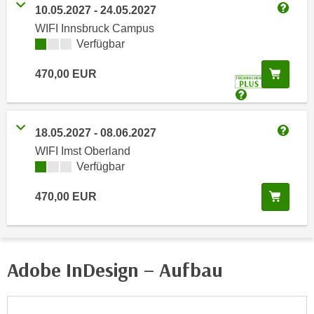
i
10.05.2027
-
24.05.2027
e
Weitere
k
F
WIFI Innsbruck Campus
a
Kursverfügbarkeit:
Verfügbar
u
n
n
i
In de
470,00
EUR
k
s
t
c
Detaillierte I
i
h
o
18.05.2027
-
08.06.2027
e
Weitere
n
WIFI Imst Oberland
n
d
Kursverfügbarkeit:
Verfügbar
U
e
n
r
In de
470,00
EUR
t
W
e
e
r
b
n
s
Adobe InDesign – Aufbau
e
e
h
i
m
t