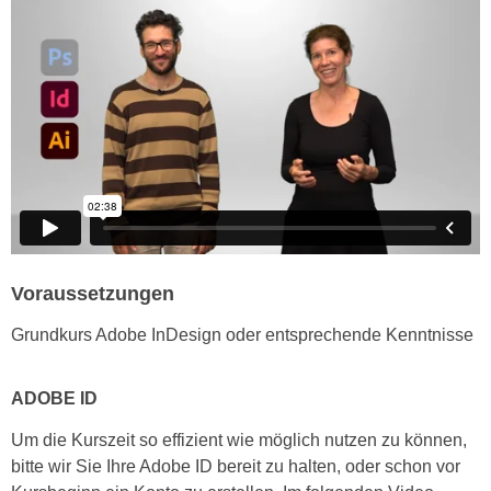
h
e
u
r
t
e
z
n
a
“
b
k
k
l
o
i
m
c
m
k
e
e
Voraussetzungen
n
n
z
,
Grundkurs Adobe InDesign oder entsprechende Kenntnisse
w
v
i
e
ADOBE ID
s
r
c
w
Um die Kurszeit so effizient wie möglich nutzen zu können,
h
e
bitte wir Sie Ihre Adobe ID bereit zu halten, oder schon vor
e
n