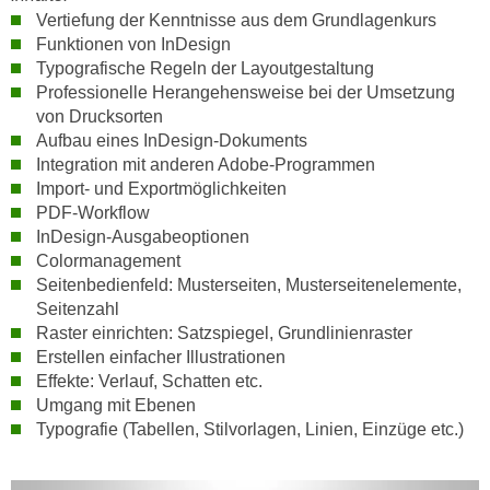
n
Vertiefung der Kenntnisse aus dem Grundlagenkurs
i
S
Funktionen von InDesign
c
i
Typografische Regeln der Layoutgestaltung
h
e
Professionelle Herangehensweise bei der Umsetzung
n
a
von Drucksorten
i
u
Aufbau eines InDesign-Dokuments
c
Integration mit anderen Adobe-Programmen
f
h
Import- und Exportmöglichkeiten
„
t
PDF-Workflow
A
d
InDesign-Ausgabeoptionen
l
Colormanagement
e
l
Seitenbedienfeld: Musterseiten, Musterseitenelemente,
m
e
Seitenzahl
D
a
Raster einrichten: Satzspiegel, Grundlinienraster
a
k
Erstellen einfacher Illustrationen
t
z
Effekte: Verlauf, Schatten etc.
e
e
Umgang mit Ebenen
n
p
Typografie (Tabellen, Stilvorlagen, Linien, Einzüge etc.)
s
t
c
i