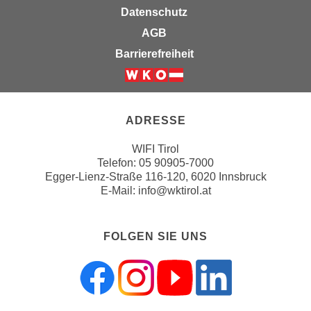
u
Datenschutz
e
b
n
AGB
i
i
Barrierefreiheit
e
n
t
d
Weiter zur Website der Wirts
e
e
n
n
ADRESSE
,
U
w
WIFI Tirol
S
e
Telefon:
05 90905-7000
A
r
Egger-Lienz-Straße 116-120, 6020 Innsbruck
,
d
E-Mail:
info@wktirol.at
b
e
e
n
i
FOLGEN SIE UNS
w
w
e
e
i
l
t
c
e