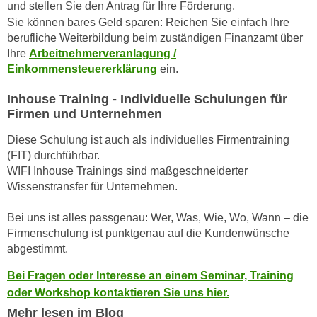
k
und stellen Sie den Antrag für Ihre Förderung.
z
i
Sie können bares Geld sparen: Reichen Sie einfach Ihre
w
berufliche Weiterbildung beim zuständigen Finanzamt über
e
e
Ihre
Arbeitnehmerveranlagung /
-
c
Einkommensteuererklärung
ein.
S
k
e
e
Inhouse Training - Individuelle Schulungen für
t
n
Firmen und Unternehmen
z
u
Diese Schulung ist auch als individuelles Firmentraining
u
n
(FIT) durchführbar.
n
d
WIFI Inhouse Trainings sind maßgeschneiderter
g
u
Wissenstransfer für Unternehmen.
z
m
u
f
Bei uns ist alles passgenau: Wer, Was, Wie, Wo, Wann – die
s
ü
Firmenschulung ist punktgenau auf die Kundenwünsche
t
r
abgestimmt.
i
S
Bei Fragen oder Interesse an einem Seminar, Training
m
i
oder Workshop kontaktieren Sie uns hier.
m
e
e
Mehr lesen im Blog
r