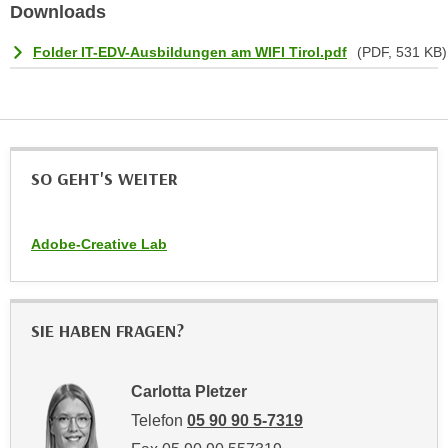
u
Downloads
d
z
i
Folder IT-EDV-Ausbildungen am WIFI Tirol.pdf
(PDF, 531 KB)
e
e
i
C
g
o
e
o
n
k
.
SO GEHT'S WEITER
i
U
e
m
s
Adobe-Creative Lab
I
e
h
r
n
h
e
SIE HABEN FRAGEN?
o
n
b
d
e
a
Carlotta Pletzer
n
r
Telefon
05 90 90 5-7319
e
ü