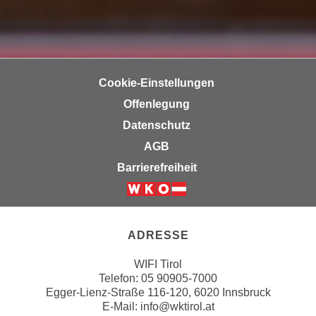
a
h
t
m
e
e
n
O
a
Cookie-Einstellungen
n
u
l
Offenlegung
c
i
Datenschutz
h
n
a
AGB
e
n
Barrierefreiheit
-
U
J
n
Weiter zur Website der Wirts
o
t
u
e
ADRESSE
r
r
n
WIFI Tirol
n
e
Telefon:
05 90905-7000
e
y
Egger-Lienz-Straße 116-120, 6020 Innsbruck
h
z
E-Mail:
info@wktirol.at
m