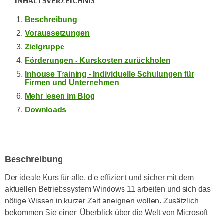
INHALTSVERZEICHNIS
n
i
S
Beschreibung
c
i
Voraussetzungen
h
e
n
Zielgruppe
a
i
Förderungen - Kurskosten zurückholen
u
c
f
Inhouse Training - Individuelle Schulungen für
h
Firmen und Unternehmen
„
t
Mehr lesen im Blog
A
d
l
Downloads
e
l
m
e
D
a
a
k
Beschreibung
t
z
e
Der ideale Kurs für alle, die effizient und sicher mit dem
e
n
aktuellen Betriebssystem Windows 11 arbeiten und sich das
p
s
nötige Wissen in kurzer Zeit aneignen wollen. Zusätzlich
t
c
bekommen Sie einen Überblick über die Welt von Microsoft
i