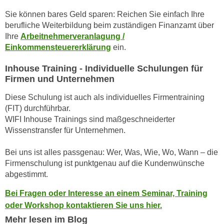
r
a
Sie können bares Geld sparen: Reichen Sie einfach Ihre
t
b
berufliche Weiterbildung beim zuständigen Finanzamt über
e
e
Ihre
Arbeitnehmerveranlagung /
C
Einkommensteuererklärung
ein.
n
o
.
o
Inhouse Training - Individuelle Schulungen für
W
k
Firmen und Unternehmen
e
i
n
Diese Schulung ist auch als individuelles Firmentraining
e
n
(FIT) durchführbar.
s
WIFI Inhouse Trainings sind maßgeschneiderter
S
z
Wissenstransfer für Unternehmen.
i
u
e
A
Bei uns ist alles passgenau: Wer, Was, Wie, Wo, Wann – die
d
n
Firmenschulung ist punktgenau auf die Kundenwünsche
e
a
abgestimmt.
r
l
C
Bei Fragen oder Interesse an einem Seminar, Training
y
o
oder Workshop kontaktieren Sie uns hier.
s
o
Mehr lesen im Blog
e