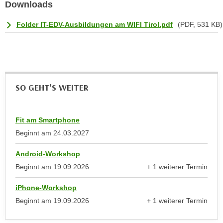
Downloads
n
e
,
l
Folder IT-EDV-Ausbildungen am WIFI Tirol.pdf
(PDF, 531 KB)
g
e
e
v
l
a
a
n
n
t
SO GEHT'S WEITER
g
e
e
I
n
n
Fit am Smartphone
I
h
Beginnt am
24.03.2027
h
a
r
Android-Workshop
l
e
t
Beginnt am
19.09.2026
+ 1 weiterer Termin
d
anzeigen
e
u
iPhone-Workshop
a
r
Beginnt am
19.09.2026
+ 1 weiterer Termin
n
anzeigen
c
z
h