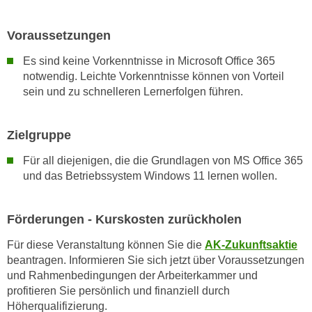
n
d
E
e
Voraussetzungen
U
n
-
Es sind keine Vorkenntnisse in Microsoft Office 365
w
notwendig. Leichte Vorkenntnisse können von Vorteil
U
i
sein und zu schnelleren Lernerfolgen führen.
S
r
A
z
u
i
Zielgruppe
n
e
Für all diejenigen, die die Grundlagen von MS Office 365
t
l
und das Betriebssystem Windows 11 lernen wollen.
e
o
r
r
w
i
Förderungen - Kurskosten zurückholen
o
e
r
Für diese Veranstaltung können Sie die
AK-Zukunftsaktie
n
beantragen. Informieren Sie sich jetzt über Voraussetzungen
f
t
und Rahmenbedingungen der Arbeiterkammer und
e
i
profitieren Sie persönlich und finanziell durch
n
e
Höherqualifizierung.
h