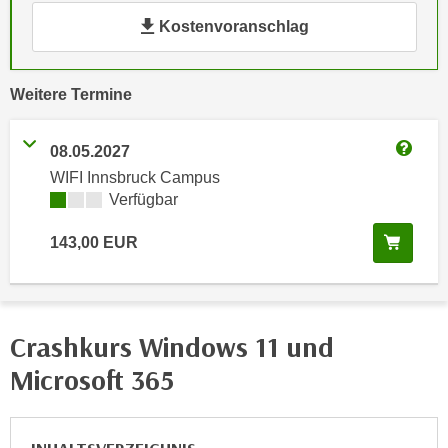
e
e
Kostenvoranschlag
n
n
e
o
i
vergangene
Weitere
Termine
t
n
w
s
e
08.05.2027
e
Weitere
n
WIFI Innsbruck Campus
t
d
Kursverfügbarkeit:
Verfügbar
z
i
e
g
In de
143,00
EUR
n
s
,
i
w
n
e
d
Crashkurs Windows 11 und
l
.
Microsoft 365
c
W
h
e
e
n
s