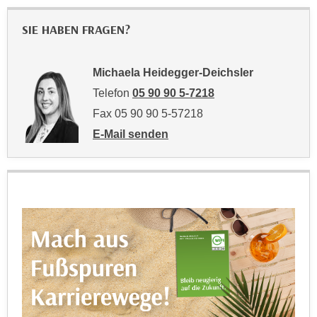
u
d
z
SIE HABEN FRAGEN?
i
e
e
i
C
Michaela Heidegger-Deichsler
g
o
e
Telefon
05 90 90 5-7218
o
n
Fax 05 90 90 5-57218
k
.
E-Mail senden
i
U
an Michaela Heidegger-Deichsler: mailto:
e
m
s
I
e
h
r
n
h
e
o
n
b
d
e
a
n
r
e
ü