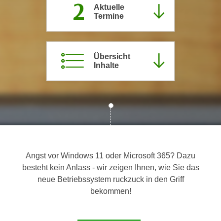
2
Aktuelle
c
i
Termine
h
m
t
m
e
u
n
Übersicht
n
Inhalte
S
g
i
v
e
e
,
r
d
w
a
e
s
n
s
d
Angst vor Windows 11 oder Microsoft 365? Dazu
w
e
besteht kein Anlass - wir zeigen Ihnen, wie Sie das
i
n
neue Betriebssystem ruckzuck in den Griff
r
w
bekommen!
a
i
u
r
c