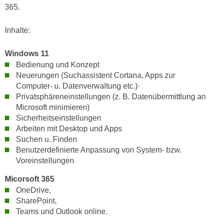
h
365.
e
u
r
t
Inhalte:
e
z
n
a
Windows 11
“
b
Bedienung und Konzept
k
k
Neuerungen (Suchassistent Cortana, Apps zur
l
o
Computer- u. Datenverwaltung etc.)·
i
m
Privatsphäreneinstellungen (z. B. Datenübermittlung an
c
Microsoft minimieren)
m
k
Sicherheitseinstellungen
e
e
Arbeiten mit Desktop und Apps
n
n
Suchen u. Finden
z
,
Benutzerdefinierte Anpassung von System- bzw.
w
v
Voreinstellungen
i
e
s
Micorsoft 365
r
c
OneDrive,
w
SharePoint,
h
e
Teams und Outlook online.
e
n